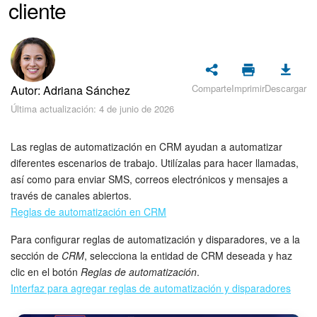
cliente
Seguridad
Planes y pagos
Cómo empezar
Comparte
Imprimir
Descargar
Autor: Adriana Sánchez
Feed
Última actualización: 4 de junio de 2026
Messenger
Las reglas de automatización en CRM ayudan a automatizar
diferentes escenarios de trabajo. Utilízalas para hacer llamadas,
Collabs
así como para enviar SMS, correos electrónicos y mensajes a
través de canales abiertos.
Reglas de automatización en CRM
Calendario
Para configurar reglas de automatización y disparadores, ve a la
Bitrix24 Drive
sección de
CRM
, selecciona la entidad de CRM deseada y haz
clic en el botón
Reglas de automatización
.
Webmail
Interfaz para agregar reglas de automatización y disparadores