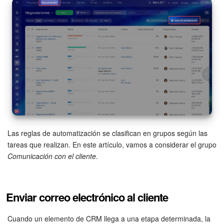
Grupos de trabajo
Tareas
Proyectos con IA
CoPilot - IA en Bitrix24
CRM
Reserva
Las reglas de automatización se clasifican en grupos según las
tareas que realizan. En este artículo, vamos a considerar el grupo
Contact center
Comunicación con el cliente
.
Sales center
Enviar correo electrónico al cliente
CRM Analytics
Cuando un elemento de CRM llega a una etapa determinada, la
BI Builder