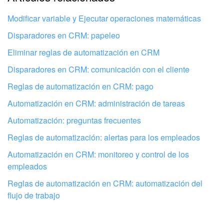
automatización enviará un correo electrónico. El nombre del
información
Enviar mensajes de WhatsApp desde CRM
cliente, el monto de la negociación y la factura se insertarán
Modificar variable y Ejecutar operaciones matemáticas
automáticamente en el texto.
No me gusta cómo funciona esta herramienta
Proveedor
. Selecciona un proveedor para enviar SMS. Si
Disparadores en CRM: papeleo
aún no tienes ningún proveedor de SMS conectado, primero
Eliminar reglas de automatización en CRM
debes configurarlo y luego seleccionarlo en la regla de
automatización.
Disparadores en CRM: comunicación con el cliente
Utilizar SMS en Bitrix24
Reglas de automatización en CRM: pago
Automatización en CRM: administración de tareas
Automatización: preguntas frecuentes
Reglas de automatización: alertas para los empleados
Si hay varios contactos en la ficha de CRM, la regla
Automatización en CRM: monitoreo y control de los
de automatización enviará un mensaje de WhatsApp
empleados
al primer contacto de la lista. Si hay un contacto y
una compañía en la ficha de CRM, la regla de
Reglas de automatización en CRM: automatización del
Configura tu Bitrix24 con profesionales
automatización enviará un mensaje de WhatsApp al
flujo de trabajo
locales
contacto.
Si hay varios contactos en la ficha de CRM, la regla