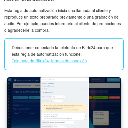
Ve a la sección de
Negociaciones
y agrega la regla de
automatización
Enviar correo electrónico al cliente
en la
Automatización
Esta regla de automatización inicia una llamada al cliente y
etapa
Factura
.
reproduce un texto preparado previamente o una grabación de
audio. Por ejemplo, puedes informarle al cliente de promociones
Flujos de trabajo
o agradecerle la compra.
Marketing
Debes tener conectada la telefonía de Bitrix24 para que
Gestión del inventario
esta regla de automatización funcione.
Telefonía de Bitrix24: formas de conexión
Telefonía
Widget del empleado
De
. Especifica la dirección desde la que se enviará el correo
Configuraciones de la cuenta
electrónico. Si se especifica
Selección automática
, se
utilizará la dirección de e-mail del empleado responsable. Si
Bitrix24 En Premisa
la persona responsable tiene varias direcciones, se enviará
un correo electrónico desde la primera de la lista.
Bitrix24 Messenger