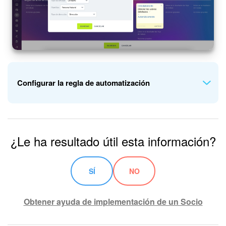
Configurar la regla de automatización
Ve a la sección de
Negociaciones
y agrega las reglas de
Agregar condición
. Añade los campos específicos que
automatización
Obtener los valores detallados
y
Agregar
¿Le ha resultado útil esta información?
necesitan actualización. Los campos disponibles varían
notificación
en la etapa
Entrega
.
según la plantilla seleccionada.
SÍ
NO
Obtener ayuda de implementación de un Socio