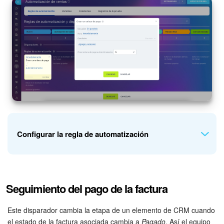
Actualización de los artículos (archivo)
EMPEZAR GRATIS
INICIAR SESIÓN
Configurar la regla de automatización
Ve a la sección de
Negociaciones
y agrega las reglas de
Seguimiento del pago de la factura
automatización
Crear un enlace de pago
y
Enviar correo
electrónico al cliente
en la etapa
Esperando el pago
.
Este disparador cambia la etapa de un elemento de CRM cuando
el estado de la factura asociada cambia a
Pagado
. Así el equipo