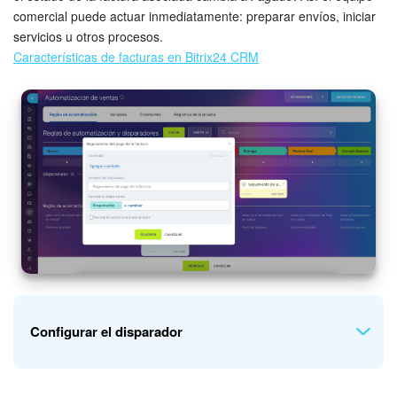
comercial puede actuar inmediatamente: preparar envíos, iniciar
servicios u otros procesos.
Características de facturas en Bitrix24 CRM
Especifica los parámetros de la primera regla de
automatización.
Crear enlace de pago automáticamente
. Selecciona
Sí
.
Para pedidos, puedes elegir
No
e ingresar el ID del pedido.
Configurar el disparador