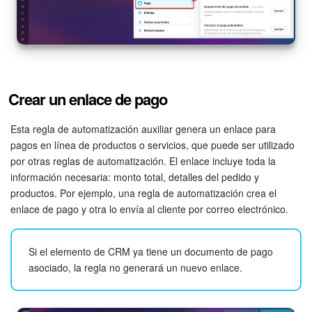
Flujos de trabajo
Marketing
Gestión del inventario
Crear un enlace de pago
Telefonía
Esta regla de automatización auxiliar genera un enlace para
pagos en línea de productos o servicios, que puede ser utilizado
por otras reglas de automatización. El enlace incluye toda la
Widget del empleado
información necesaria: monto total, detalles del pedido y
productos. Por ejemplo, una regla de automatización crea el
Configuraciones de la cuenta
enlace de pago y otra lo envía al cliente por correo electrónico.
Bitrix24 En Premisa
Si el elemento de CRM ya tiene un documento de pago
Bitrix24 Messenger
asociado, la regla no generará un nuevo enlace.
Preguntas generales