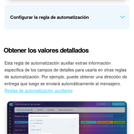
la regla de automatización creará una factura basada en esa
negociación.
Configurar la regla de automatización
Ve a la sección de
Negociaciones
y agrega la regla de
Obtener los valores detallados
automatización
Modificar los detalles
en la etapa
Preparación de documentos
.
Esta regla de automatización auxiliar extrae información
Especifica los parámetros de la regla de automatización.
específica de los campos de detalles para usarla en otras reglas
de automatización. Por ejemplo, puede obtener una dirección de
Tipo de entidad
. Elige si actualizar detalles de un contacto
entrega que luego se enviará automáticamente al mensajero.
o una compañía.
Reglas de automatización auxiliares
Plantillas
. Indica la plantilla de datos: persona natural o
representante legal.
Plantillas de datos de contacto o compañía
Tipo de dirección
. Especifica si es dirección laboral, legal u
otra.