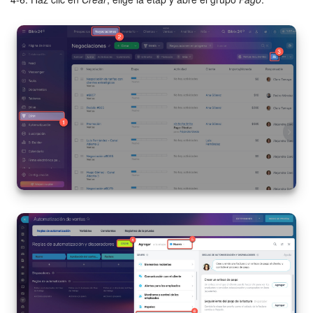
Sitios web
Tienda Online
CRM + Online store
Tienda CRM
Empleados
Base de conocimientos
Firma electrónica
Firma electrónica para RR. HH.
Automatización