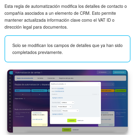
Esta regla de automatización modifica los detalles de contacto o
Especifica los parámetros de la regla de automatización.
compañía asociados a un elemento de CRM. Esto permite
mantener actualizada información clave como el VAT ID o
Persona responsable
. Define qué usuario será responsable
dirección legal para documentos.
del nuevo elemento. Por defecto, es el responsable de la
negociación.
Solo se modifican los campos de detalles que ya han sido
Crear usando la fuente
. Selecciona qué tipo de documento
completados previamente.
crear (puedes elegir varios).
Cuando la negociación pase a la etapa
Servicios adicionales
,