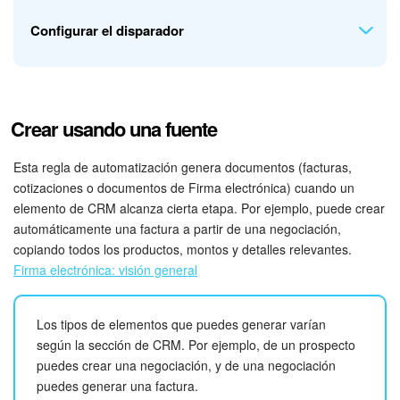
cambio de etapa.
Cuando la negociación pase a la etapa
Esperando el pago
,
Configurar el disparador
la primera regla de automatización generará el enlace de
pago y la segunda lo enviará al cliente.
Ve a la sección de
Negociaciones
y agrega el disparador
Crear usando una fuente
Seguimiento del pago del pedido
en la etapa
Entrega
.
Esta regla de automatización genera documentos (facturas,
cotizaciones o documentos de Firma electrónica) cuando un
elemento de CRM alcanza cierta etapa. Por ejemplo, puede crear
automáticamente una factura a partir de una negociación,
copiando todos los productos, montos y detalles relevantes.
Firma electrónica: visión general
Los tipos de elementos que puedes generar varían
según la sección de CRM. Por ejemplo, de un prospecto
Este disparador solo requiere la configuración básica:
puedes crear una negociación, y de una negociación
condiciones, nombre, autor de cambios y opción de
puedes generar una factura.