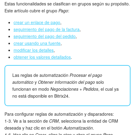
Grupos de trabajo
Estas funcionalidades se clasifican en grupos según su propósito.
Este artículo cubre el grupo
Pago
:
Tareas y proyectos
crear un enlace de pago
,
seguimiento del pago de la factura
,
CoPilot - IA en Bitrix24
seguimiento del pago del pedido
,
crear usando una fuente
,
CRM
modificar los detalles
,
obtener los valores detallados
.
Reserva
Contact center
Las reglas de automatización
Procesar el pago
automático
y
Obtener información del pago
solo
Sales center
funcionan en modo
Negociaciones + Pedidos
, el cual ya
no está disponible en Bitrix24.
CRM Analytics
Para configurar reglas de automatización y disparadores:
BI Builder
1-3. Ve a la sección de
CRM
, selecciona la entidad de CRM
deseada y haz clic en el botón
Automatización
.
Bitrix24 Market
4-6. Haz clic en
Crear
, elige la etap y abre el grupo
Pago
.