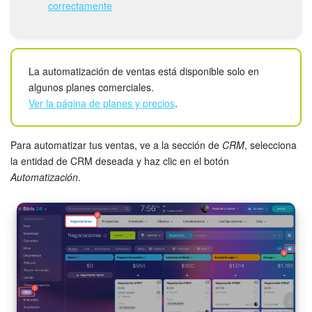
Grupos de trabajo
correctamente
Tareas
Proyectos con IA
La automatización de ventas está disponible solo en
algunos planes comerciales.
CoPilot - IA en Bitrix24
Ver la página de planes y precios
.
CRM
Para automatizar tus ventas, ve a la sección de
CRM
, selecciona
la entidad de CRM deseada y haz clic en el botón
Reserva
Automatización
.
Contact center
Sales center
CRM Analytics
BI Builder