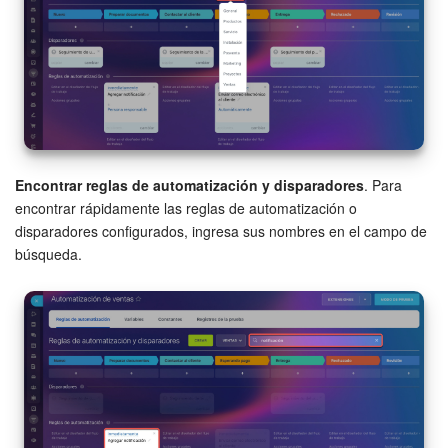
Preguntas generales
Actualización de los artículos (archivo)
EMPEZAR GRATIS
Encontrar reglas de automatización y disparadores
. Para
INICIAR SESIÓN
encontrar rápidamente las reglas de automatización o
disparadores configurados, ingresa sus nombres en el campo de
búsqueda.