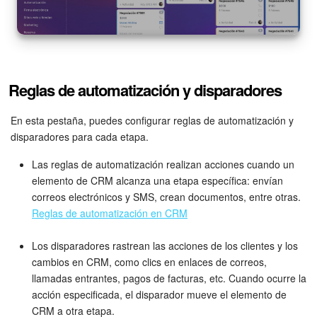
Bitrix24 Market
Sitios web
Reglas de automatización y disparadores
Tienda Online
En esta pestaña, puedes configurar reglas de automatización y
CRM + Online store
disparadores para cada etapa.
Las reglas de automatización realizan acciones cuando un
Tienda CRM
elemento de CRM alcanza una etapa específica: envían
correos electrónicos y SMS, crean documentos, entre otras.
Empleados
Reglas de automatización en CRM
Base de conocimientos
Los disparadores rastrean las acciones de los clientes y los
cambios en CRM, como clics en enlaces de correos,
Firma electrónica
llamadas entrantes, pagos de facturas, etc. Cuando ocurre la
acción especificada, el disparador mueve el elemento de
Firma electrónica para RR. HH.
CRM a otra etapa.