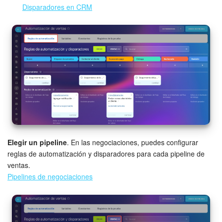
Disparadores en CRM
Automatización
Flujos de trabajo
Marketing
Gestión del inventario
Telefonía
Widget del empleado
Elegir un pipeline
. En las negociaciones, puedes configurar
reglas de automatización y disparadores para cada pipeline de
Configuraciones de la cuenta
ventas.
Pipelines de negociaciones
Bitrix24 En Premisa
Bitrix24 Messenger