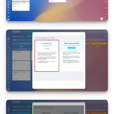
Automatización
Flujos de trabajo
Marketing
Gestión del inventario
Telefonía
Widget del empleado
Configuraciones de la cuenta
Bitrix24 En Premisa
Bitrix24 Messenger