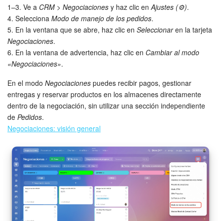
1–3. Ve a
CRM > Negociaciones
y haz clic en
Ajustes (⚙️)
.
4. Selecciona
Modo de manejo de los pedidos
.
Bitrix24 Market
5. En la ventana que se abre, haz clic en
Seleccionar
en la tarjeta
Negociaciones
.
Sitios web
6. En la ventana de advertencia, haz clic en
Cambiar al modo
«Negociaciones»
.
Tienda Online
En el modo
Negociaciones
puedes recibir pagos, gestionar
CRM + Online store
entregas y reservar productos en los almacenes directamente
dentro de la negociación, sin utilizar una sección independiente
de
Pedidos
.
Tienda CRM
Negociaciones: visión general
Empleados
Base de conocimientos
Firma electrónica
Firma electrónica para RR. HH.