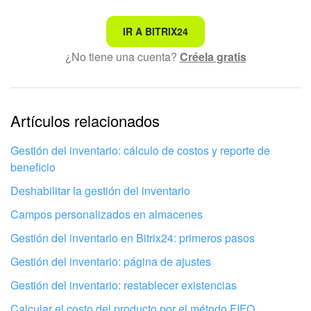
No es lo que estoy buscando
IR A BITRIX24
¿No tiene una cuenta?
Créela gratis
Texto complicado e incomprensible
La información está desactualizada
La explicación es demasiado corta. Necesito más
Artículos relacionados
información
Gestión del inventario: cálculo de costos y reporte de
No me gusta cómo funciona esta herramienta
beneficio
Deshabilitar la gestión del inventario
Campos personalizados en almacenes
Gestión del inventario en Bitrix24: primeros pasos
Gestión del inventario: página de ajustes
Gestión del inventario: restablecer existencias
Calcular el costo del producto por el método FIFO