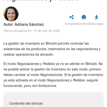
Seguridad
Planes y pagos
Comparte
Imprimir
Descargar
Autor: Adriana Sánchez
Cómo empezar
Última actualización: 15 de julio de 2026
Feed
La gestión de inventario en Bitrix24 permite controlar las
Messenger
existencias de los productos, reservarlos en las negociaciones y
realizar operaciones de almacén.
Collabs
El modo
Negociaciones y Pedidos
ya no se admite en Bitrix24. No
es posible activar la gestión de inventario en este modo; primero
Calendario
debes cambiar al modo
Negociaciones
. Si la gestión de inventario
ya está activada en el modo
Negociaciones y Pedidos
, seguirá
Bitrix24 Drive
funcionando, pero con limitaciones.
Webmail
Contenido del artículo: