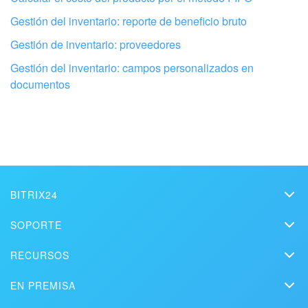
Gestión del inventario: reporte de beneficio bruto
Gestión de inventario: proveedores
Gestión del inventario: campos personalizados en
Configura tu Bitrix24 con profesionales
documentos
locales
ENCONTRAR UN SOCIO DE BITRIX24 CERCA DE MI
BITRIX24
Bitrix24
SOPORTE
Precios
Helpdesk
RECURSOS
Kit de medios
Webinars
Blog
Contacto
EN PREMISA
Videos instructivos
Artículos
Edición On-premise
En la prensa