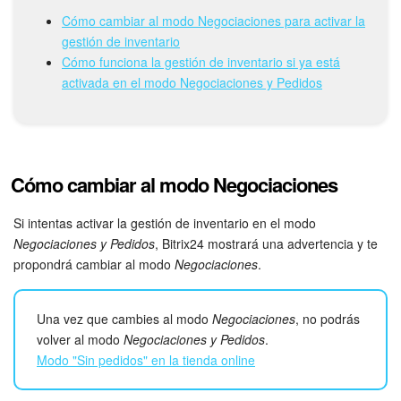
Grupos de trabajo
Cómo cambiar al modo Negociaciones para activar la
gestión de inventario
Tareas
Cómo funciona la gestión de inventario si ya está
activada en el modo Negociaciones y Pedidos
Proyectos con IA
CoPilot - IA en Bitrix24
CRM
Cómo cambiar al modo Negociaciones
Reserva
Si intentas activar la gestión de inventario en el modo
Negociaciones y Pedidos
, Bitrix24 mostrará una advertencia y te
Contact center
propondrá cambiar al modo
Negociaciones
.
Sales center
Una vez que cambies al modo
Negociaciones
, no podrás
volver al modo
Negociaciones y Pedidos
.
CRM Analytics
Modo "Sin pedidos" en la tienda online
BI Builder