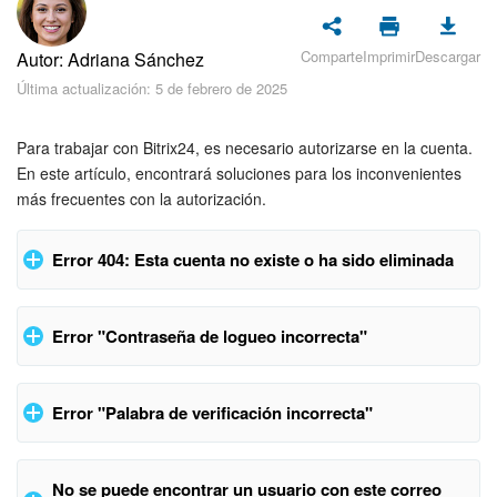
Seguridad
Comparte
Imprimir
Descargar
Autor: Adriana Sánchez
Planes y pagos
Última actualización: 5 de febrero de 2025
Cómo empezar
Para trabajar con Bitrix24, es necesario autorizarse en la cuenta.
Feed
En este artículo, encontrará soluciones para los inconvenientes
más frecuentes con la autorización.
Messenger
Error 404: Esta cuenta no existe o ha sido eliminada
Collabs
Nombre de la cuenta incorrecto
Calendario
Error "Contraseña de logueo incorrecta"
El error 404 puede aparecer cuando introduce mal el nombre
Bitrix24 Drive
de su cuenta de Bitrix24. Por favor, compruébelo
Error "Palabra de verificación incorrecta"
atentamente.
Webmail
No se puede encontrar un usuario con este correo