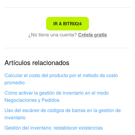
Preguntas generales
No es lo que estoy buscando
Actualización de los artículos (archivo)
IR A BITRIX24
¿No tiene una cuenta?
Créela gratis
Texto complicado e incomprensible
EMPEZAR GRATIS
La información está desactualizada
La explicación es demasiado corta. Necesito más
Artículos relacionados
INICIAR SESIÓN
información
Calcular el costo del producto por el método de costo
No me gusta cómo funciona esta herramienta
promedio
Cómo activar la gestión de inventario en el modo
Negociaciones y Pedidos
Uso del escáner de códigos de barras en la gestión de
inventario
Gestión del inventario: restablecer existencias