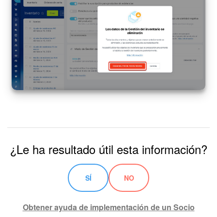
Automatización
Flujos de trabajo
Marketing
Gestión del inventario
Telefonía
Widget del empleado
¿Le ha resultado útil esta información?
Configuraciones de la cuenta
SÍ
NO
Bitrix24 En Premisa
Obtener ayuda de implementación de un Socio
Bitrix24 Messenger