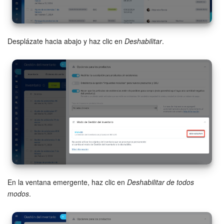
Bitrix24 Market
Desplázate hacia abajo y haz clic en
Deshabilitar
.
Sitios web
Tienda Online
CRM + Online store
Tienda CRM
Empleados
Base de conocimientos
En la ventana emergente, haz clic en
Deshabilitar de todos
Firma electrónica
modos
.
Firma electrónica para RR. HH.