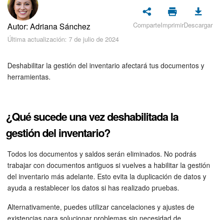
Seguridad
Comparte
Imprimir
Descargar
Autor: Adriana Sánchez
Planes y pagos
Última actualización: 7 de julio de 2024
Cómo empezar
Deshabilitar la gestión del inventario afectará tus documentos y
Feed
herramientas.
Messenger
¿Qué sucede una vez deshabilitada la
Collabs
gestión del inventario?
Calendario
Todos los documentos y saldos serán eliminados. No podrás
trabajar con documentos antiguos si vuelves a habilitar la gestión
Bitrix24 Drive
del inventario más adelante. Esto evita la duplicación de datos y
ayuda a restablecer los datos si has realizado pruebas.
Webmail
Alternativamente, puedes utilizar cancelaciones y ajustes de
existencias para solucionar problemas sin necesidad de