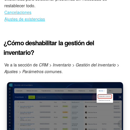
Grupos de trabajo
restablecer todo.
Cancelaciones
Tareas
Ajustes de existencias
Proyectos con IA
¿Cómo deshabilitar la gestión del
CoPilot - IA en Bitrix24
inventario?
CRM
Ve a la sección de
CRM
>
Inventario
>
Gestión del inventario
>
Reserva
Ajustes
>
Parámetros comunes
.
Contact center
Sales center
CRM Analytics
BI Builder