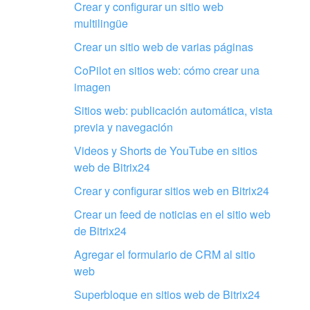
La explicación es demasi
Crear y configurar un sitio web
información
multilingüe
Crear un sitio web de varias páginas
No me gusta cómo funcion
CoPilot en sitios web: cómo crear una
imagen
Sitios web: publicación automática, vista
previa y navegación
Videos y Shorts de YouTube en sitios
web de Bitrix24
Configura tu Bitrix24 con profesion
locales
Crear y configurar sitios web en Bitrix24
Crear un feed de noticias en el sitio web
ENCONTRAR UN SOCIO DE BITRIX24 CERCA DE M
de Bitrix24
Agregar el formulario de CRM al sitio
web
Superbloque en sitios web de Bitrix24