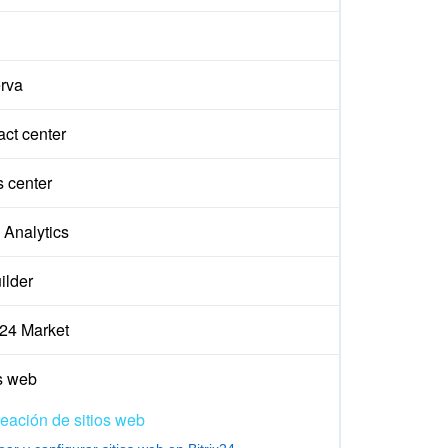
rva
ct center
s center
Analytics
ilder
x24 Market
s web
eación de sitios web