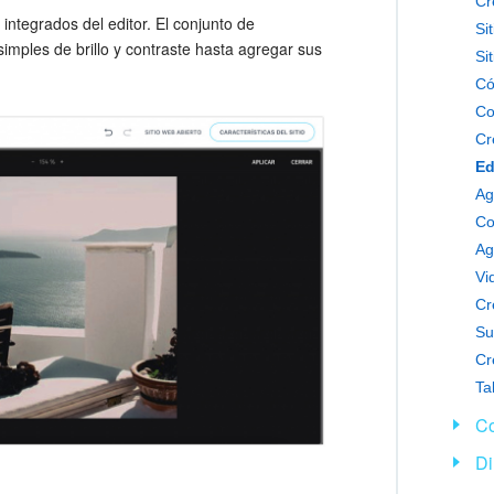
Cr
integrados del editor. El conjunto de
mples de brillo y contraste hasta agregar sus
Co
Cr
Ed
Ag
Ag
Vi
Cr
Su
Cr
Co
Di