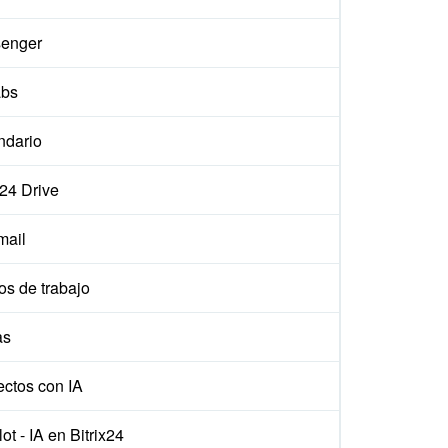
enger
abs
ndario
x24 Drive
ail
os de trabajo
as
ectos con IA
ot - IA en Bitrix24