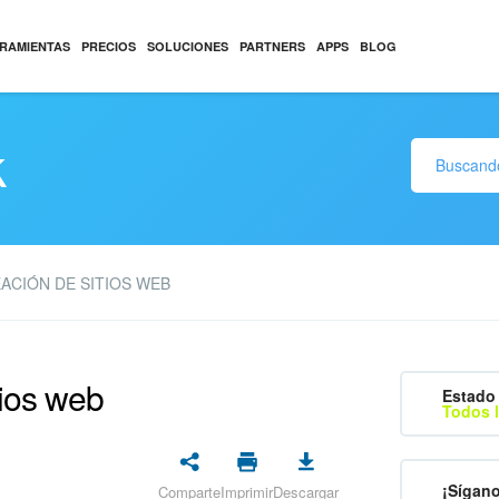
RAMIENTAS
PRECIOS
SOLUCIONES
PARTNERS
APPS
BLOG
k
ACIÓN DE SITIOS WEB
tios web
Estado 
Todos l
¡Sígan
Comparte
Imprimir
Descargar