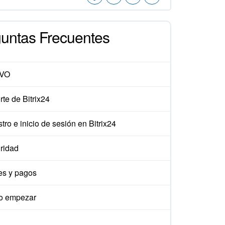
untas Frecuentes
VO
te de Bitrix24
tro e inicio de sesión en Bitrix24
ridad
es y pagos
 empezar