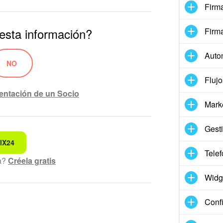
Firma
 esta información?
Firm
Auto
NO
Flujo
entación de un Socio
Mark
Gesti
IX24
ndo
Telef
ta?
Créela gratis
prensible
Widg
tualizada
Conf