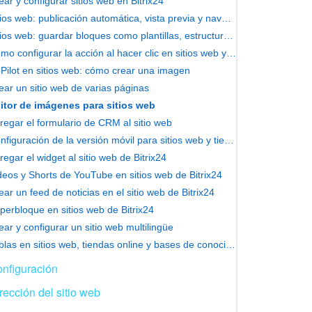
ear y configurar sitios web en Bitrix24
Sitios web: publicación automática, vista previa y navegación
Sitios web: guardar bloques como plantillas, estructura de carpetas
Cómo configurar la acción al hacer clic en sitios web y tiendas online
Pilot en sitios web: cómo crear una imagen
ear un sitio web de varias páginas
itor de imágenes para sitios web
regar el formulario de CRM al sitio web
Configuración de la versión móvil para sitios web y tiendas online
regar el widget al sitio web de Bitrix24
deos y Shorts de YouTube en sitios web de Bitrix24
ear un feed de noticias en el sitio web de Bitrix24
perbloque en sitios web de Bitrix24
ear y configurar un sitio web multilingüe
Tablas en sitios web, tiendas online y bases de conocimientos
nfiguración
rección del sitio web