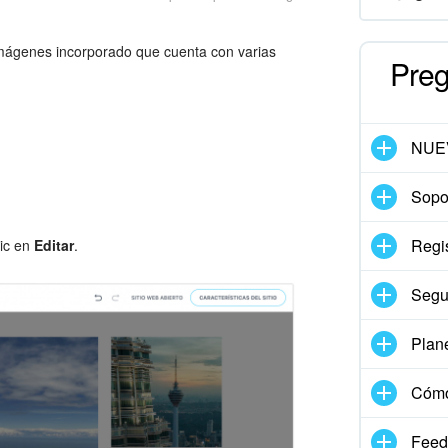
e imágenes incorporado que cuenta con varias
Preg
NUE
Sopor
Regis
lic en
Editar
.
Segu
Plan
Cómo
Feed