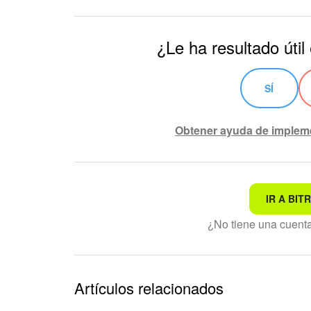
¿Le ha resultado útil
SÍ
Obtener ayuda de implem
IR A BITR
No es lo que estoy busca
¿No tiene una cuen
Texto complicado e incom
La información está desac
Artículos relacionados