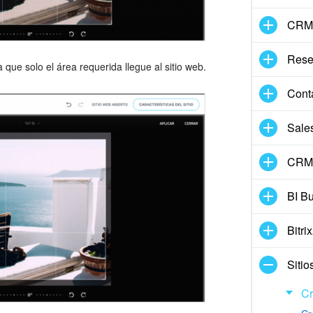
CRM
Rese
ue solo el área requerida llegue al sitio web.
Conta
Sale
CRM 
BI Bu
Bitri
Sitio
Cr