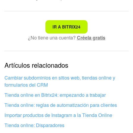
No es lo que estoy buscando
IR A BITRIX24
¿No tiene una cuenta?
Créela gratis
Texto complicado e incomprensible
La información está desactualizada
La explicación es demasiado corta. Necesito más
Artículos relacionados
información
Cambiar subdominios en sitios web, tiendas online y
No me gusta cómo funciona esta herramienta
formularios del CRM
Tienda online en Bitrix24: empezando a trabajar
Tienda online: reglas de automatización para clientes
Importar productos de Instagram a la Tienda Online
Tienda online: Disparadores