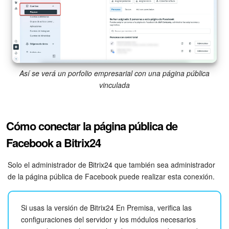
Bitrix24 Market
Sitios web
Tienda Online
Así se verá un porfolio empresarial con una página pública
vinculada
CRM + Online store
Tienda CRM
Cómo conectar la página pública de
Facebook a Bitrix24
Empleados
Solo el administrador de Bitrix24 que también sea administrador
Base de conocimientos
de la página pública de Facebook puede realizar esta conexión.
Firma electrónica
Si usas la versión de Bitrix24 En Premisa, verifica las
configuraciones del servidor y los módulos necesarios
Firma electrónica para RR. HH.