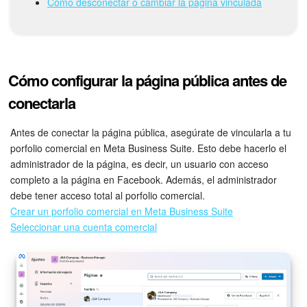
Grupos de trabajo
Cómo desconectar o cambiar la página vinculada
Tareas
Proyectos con IA
Cómo configurar la página pública antes de
conectarla
CoPilot - IA en Bitrix24
Antes de conectar la página pública, asegúrate de vincularla a tu
CRM
porfolio comercial en Meta Business Suite. Esto debe hacerlo el
administrador de la página, es decir, un usuario con acceso
Reserva
completo a la página en Facebook. Además, el administrador
debe tener acceso total al porfolio comercial.
Contact center
Crear un porfolio comercial en Meta Business Suite
Seleccionar una cuenta comercial
Sales center
CRM Analytics
BI Builder