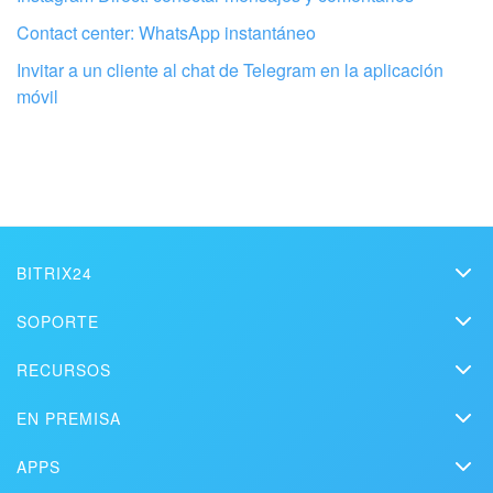
Contact center: WhatsApp instantáneo
Invitar a un cliente al chat de Telegram en la aplicación
móvil
Configura tu Bitrix24 con profesionales
locales
ENCONTRAR UN SOCIO DE BITRIX24 CERCA DE MI
BITRIX24
Bitrix24
SOPORTE
Precios
Helpdesk
RECURSOS
Kit de medios
Webinars
Blog
Contacto
EN PREMISA
Videos instructivos
Artículos
Edición On-premise
En la prensa
Contacte al soporte
APPS
Soluciones
Prueba gratuita
Market