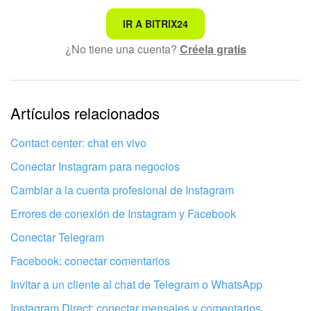
No es lo que estoy buscando
IR A BITRIX24
¿No tiene una cuenta?
Créela gratis
Texto complicado e incomprensible
La información está desactualizada
La explicación es demasiado corta. Necesito más
Artículos relacionados
información
Contact center: chat en vivo
No me gusta cómo funciona esta herramienta
Conectar Instagram para negocios
Cambiar a la cuenta profesional de Instagram
Errores de conexión de Instagram y Facebook
Conectar Telegram
Facebook: conectar comentarios
Invitar a un cliente al chat de Telegram o WhatsApp
Instagram Direct: conectar mensajes y comentarios