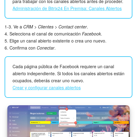
para trabajar con los canales abiertos antes de proceder.
Administración de Bitrix24 En Premisa: Canales Abiertos
Automatización
Flujos de trabajo
1-3. Ve a
CRM
>
Clientes
>
Contact center
.
4. Selecciona el canal de comunicación
Facebook
.
Marketing
5. Elige un canal abierto existente o crea uno nuevo.
6. Confirma con
Conectar
.
Gestión del inventario
Cada página pública de Facebook requiere un canal
Telefonía
abierto independiente. Si todos los canales abiertos están
ocupados, deberás crear uno nuevo.
Widget del empleado
Crear y configurar canales abiertos
Configuraciones de la cuenta
Bitrix24 En Premisa
Bitrix24 Messenger