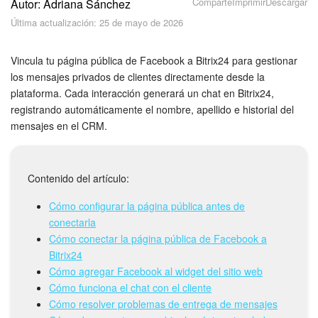
Comparte
Imprimir
Descargar
Autor: Adriana Sánchez
Seguridad
Última actualización: 25 de mayo de 2026
Planes y pagos
Vincula tu página pública de Facebook a Bitrix24 para gestionar
Cómo empezar
los mensajes privados de clientes directamente desde la
plataforma. Cada interacción generará un chat en Bitrix24,
registrando automáticamente el nombre, apellido e historial del
Feed
mensajes en el CRM.
Messenger
Contenido del artículo:
Collabs
Cómo configurar la página pública antes de
Calendario
conectarla
Cómo conectar la página pública de Facebook a
Bitrix24 Drive
Bitrix24
Cómo agregar Facebook al widget del sitio web
Webmail
Cómo funciona el chat con el cliente
Cómo resolver problemas de entrega de mensajes