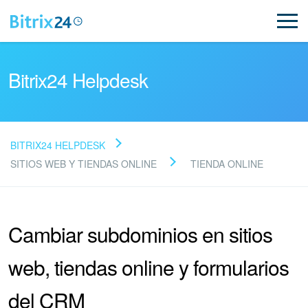
Bitrix24 Helpdesk
BITRIX24 HELPDESK
Preguntas Frecuentes
SITIOS WEB Y TIENDAS ONLINE
TIENDA ONLINE
NUEVO
Cambiar subdominios en sitios
Soporte de Bitrix24
web, tiendas online y formularios
Registro e inicio de sesión en Bitrix24
del CRM