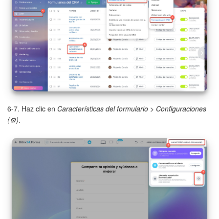
Actualización de los artículos (archivo)
EMPEZAR GRATIS
INICIAR SESIÓN
6-7. Haz clic en
Características del formulario
>
Configuraciones
(⚙️)
.