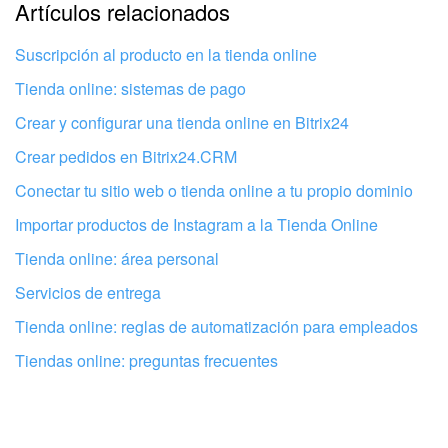
La explicación es demasiado corta. Necesito más
Artículos relacionados
información
Suscripción al producto en la tienda online
No me gusta cómo funciona esta herramienta
Tienda online: sistemas de pago
Crear y configurar una tienda online en Bitrix24
Crear pedidos en Bitrix24.CRM
Conectar tu sitio web o tienda online a tu propio dominio
Importar productos de Instagram a la Tienda Online
Tienda online: área personal
Servicios de entrega
Tienda online: reglas de automatización para empleados
Tiendas online: preguntas frecuentes
Configura tu Bitrix24 con profesionales
locales