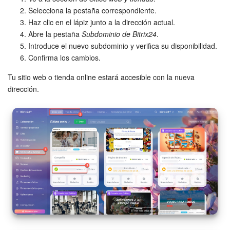
Selecciona la pestaña correspondiente.
Sitios web
Haz clic en el lápiz junto a la dirección actual.
Abre la pestaña
Subdominio de Bitrix24
.
Introduce el nuevo subdominio y verifica su disponibilidad.
Tienda Online
Confirma los cambios.
CRM + Online store
Tu sitio web o tienda online estará accesible con la nueva
dirección.
Tienda CRM
Empleados
Base de conocimientos
Firma electrónica
Firma electrónica para RR. HH.
Automatización