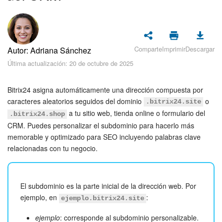
Seguridad
Planes y pagos
Comparte
Imprimir
Descargar
Autor: Adriana Sánchez
Cómo empezar
Última actualización: 20 de octubre de 2025
Feed
Bitrix24 asigna automáticamente una dirección compuesta por
Messenger
caracteres aleatorios seguidos del dominio
o
.bitrix24.site
a tu sitio web, tienda online o formulario del
.bitrix24.shop
Collabs
CRM. Puedes personalizar el subdominio para hacerlo más
memorable y optimizado para SEO incluyendo palabras clave
relacionadas con tu negocio.
Calendario
Bitrix24 Drive
El subdominio es la parte inicial de la dirección web. Por
ejemplo, en
:
Webmail
ejemplo.bitrix24.site
ejemplo
: corresponde al subdominio personalizable.