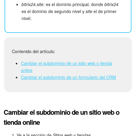
Grupos de trabajo
bitrix24.site
: es el dominio principal, donde
bitrix24
es el dominio de segundo nivel y
site
el de primer
Tareas y proyectos
nivel.
CoPilot - IA en Bitrix24
CRM
Contenido del artículo:
Reserva
Cambiar el subdominio de un sitio web o tienda
online
Contact center
Cambiar el subdominio de un formulario del CRM
Sales center
CRM Analytics
Cambiar el subdominio de un sitio web o
BI Builder
tienda online
Bitrix24 Market
Ve a la sección de
Sitios web y tiendas
.