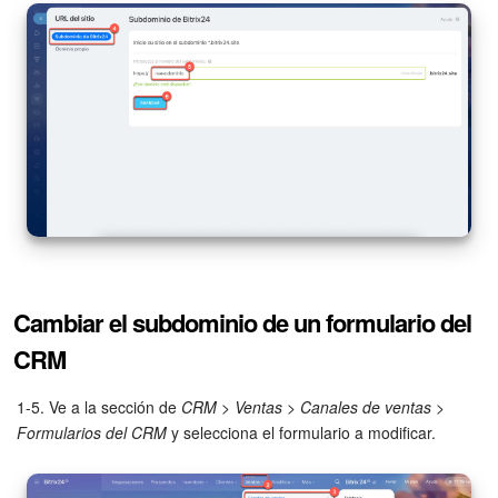
Flujos de trabajo
Marketing
Gestión del inventario
Telefonía
Widget del empleado
Configuraciones de la cuenta
Cambiar el subdominio de un formulario del
CRM
Bitrix24 En Premisa
1-5. Ve a la sección de
CRM
>
Ventas
>
Canales de ventas
>
Bitrix24 Messenger
Formularios del CRM
y selecciona el formulario a modificar.
Preguntas generales