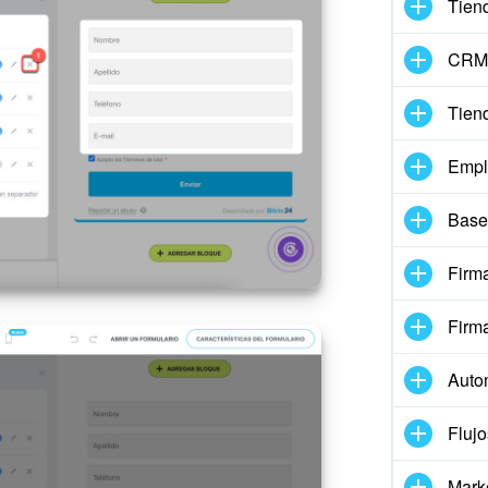
Tien
CRM 
Tien
Empl
Base
Firma
Firm
Auto
Flujo
Mark