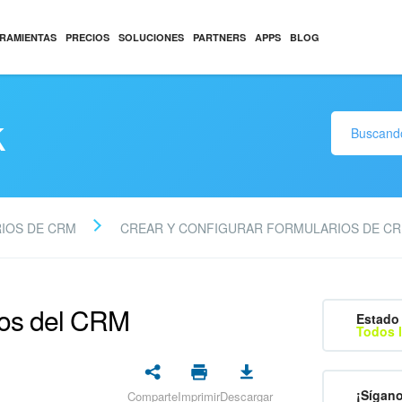
RAMIENTAS
PRECIOS
SOLUCIONES
PARTNERS
APPS
BLOG
k
IOS DE CRM
CREAR Y CONFIGURAR FORMULARIOS DE C
rios del CRM
Estado 
Todos l
¡Sígan
Comparte
Imprimir
Descargar