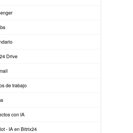
enger
abs
ndario
x24 Drive
ail
os de trabajo
as
ectos con IA
ot - IA en Bitrix24