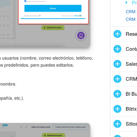
Pr
CRM: 
CRM: 
Rese
Conta
 usuarios (nombre, correo electrónico, teléfono,
Sale
s predefinidos, pero puedes editarlos.
CRM 
l nombre.
BI Bu
pañía, etc.).
Bitri
Sitio