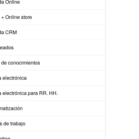
da Online
+ Online store
da CRM
eados
 de conocimientos
 electrónica
a electrónica para RR. HH.
matización
s de trabajo
eting