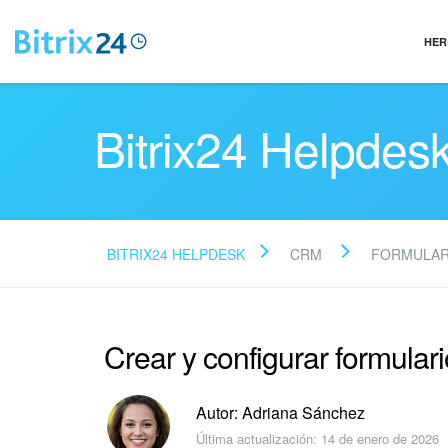
HER
Bitrix24 Helpdes
BITRIX24 HELPDESK
CRM
FORMULAR
Crear y configurar formula
Autor: Adriana Sánchez
Última actualización: 14 de enero de 2026