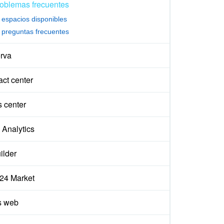
oblemas frecuentes
espacios disponibles
preguntas frecuentes
rva
ct center
s center
Analytics
ilder
x24 Market
s web