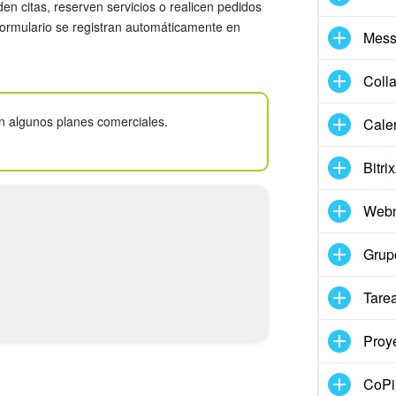
en citas, reserven servicios o realicen pedidos
 formulario se registran automáticamente en
Mess
Coll
n algunos planes comerciales.
Cale
Bitri
Webm
Grup
Tare
Proy
CoPil