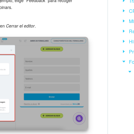
jemplo, elige "Feedback" para recoger
Tr
binars.
CR
Mi
c en
Cerrar el editor
.
Re
Hi
Pr
Fo