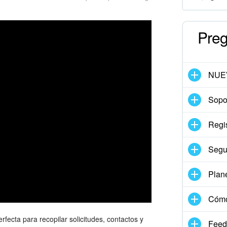
Preg
NUE
Sopor
Regis
Segu
Plan
Cómo
rfecta para recopilar solicitudes, contactos y
Feed