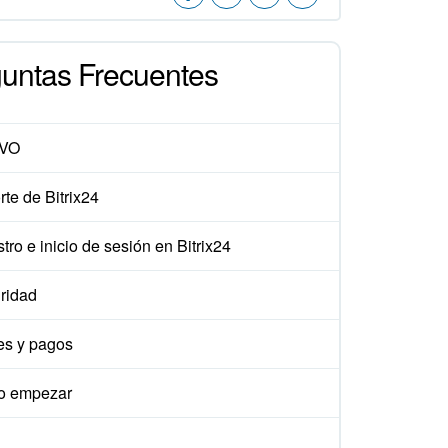
untas Frecuentes
VO
te de Bitrix24
tro e inicio de sesión en Bitrix24
ridad
es y pagos
 empezar