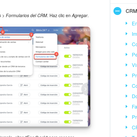
CRM
s
>
Formularios del CRM
. Haz clic en
Agregar
.
E
Im
Co
Pe
Vi
Pr
Co
D
Fa
Pr
CR