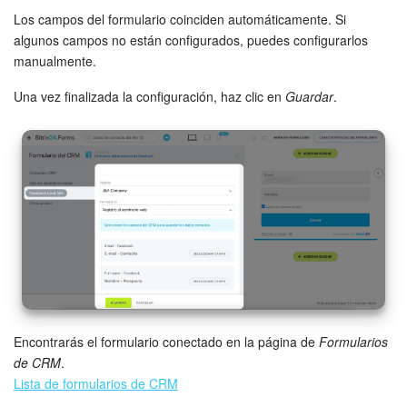
Los campos del formulario coinciden automáticamente. Si
Abre la sección de
Integraciones empresariales
en la
algunos campos no están configurados, puedes configurarlos
configuración de tu cuenta de Facebook. Busca la
manualmente.
integración de Bitrix24 y haz clic en
Ver y editar
.
Integraciones empresariales
Una vez finalizada la configuración, haz clic en
Guardar
.
En la ventana que se abre, ajusta los permisos requeridos y
Encontrarás el formulario conectado en la página de
Formularios
guarda los cambios.
de CRM
.
Lista de formularios de CRM