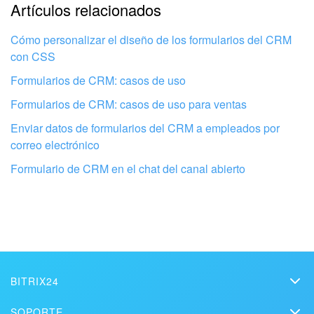
La explicación es demasiado corta. Necesito más
Artículos relacionados
información
Cómo personalizar el diseño de los formularios del CRM
No me gusta cómo funciona esta herramienta
con CSS
Formularios de CRM: casos de uso
Formularios de CRM: casos de uso para ventas
Enviar datos de formularios del CRM a empleados por
correo electrónico
Formulario de CRM en el chat del canal abierto
Configura tu Bitrix24 con profesionales
BITRIX24
locales
Bitrix24
SOPORTE