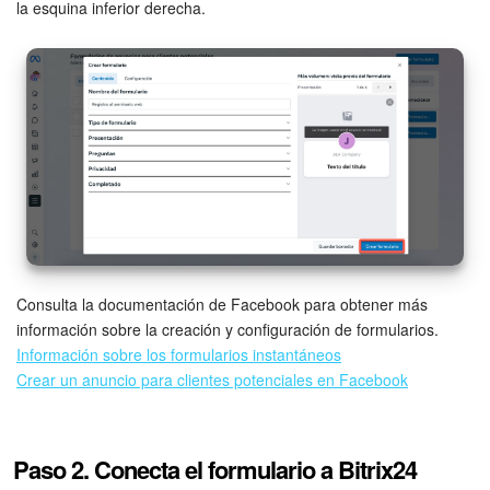
la esquina inferior derecha.
Automatización
Flujos de trabajo
Marketing
Gestión del inventario
Telefonía
Consulta la documentación de Facebook para obtener más
Widget del empleado
información sobre la creación y configuración de formularios.
Información sobre los formularios instantáneos
Configuraciones de la cuenta
Crear un anuncio para clientes potenciales en Facebook
Bitrix24 En Premisa
Paso 2. Conecta el formulario a Bitrix24
Bitrix24 Messenger