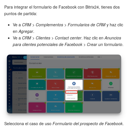
Para integrar el formulario de Facebook con Bitrix24, tienes dos
Preguntas generales
puntos de partida:
Actualización de los artículos (archivo)
Ve a
CRM
>
Complementos
>
Formularios de CRM
y haz clic
en
Agregar
.
Ve a
CRM
>
Clientes
>
Contact center
. Haz clic en
Anuncios
EMPEZAR GRATIS
para clientes potenciales de Facebook
>
Crear un formulario
.
INICIAR SESIÓN
Selecciona el caso de uso
Formulario del prospecto de Facebook
.