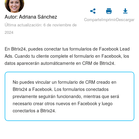
Seguridad
Autor: Adriana Sánchez
Planes y pagos
Comparte
Imprimir
Descargar
Última actualización: 6 de noviembre de
2024
Cómo empezar
Feed
En Bitrix24, puedes conectar tus formularios de Facebook Lead
Ads. Cuando tu cliente complete el formulario en Facebook, los
datos aparecerán automáticamente en CRM de Bitrix24.
Messenger
Collabs
No puedes vincular un formulario de CRM creado en
Bitrix24 a Facebook. Los formularios conectados
Calendario
previamente seguirán funcionando, mientras que será
necesario crear otros nuevos en Facebook y luego
Bitrix24 Drive
conectarlos a Bitrix24.
Webmail