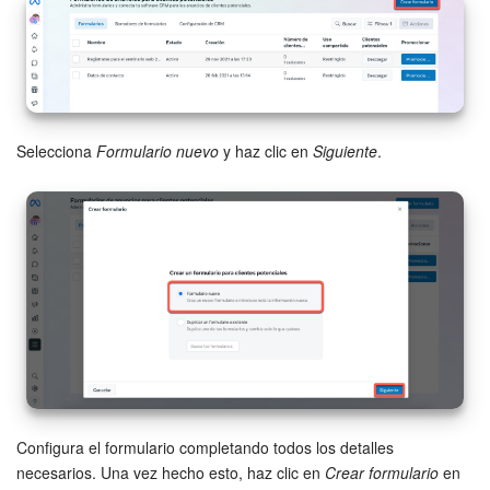
Bitrix24 Market
Sitios web
Selecciona
Formulario nuevo
y haz clic en
Siguiente
.
Tienda Online
CRM + Online store
Tienda CRM
Empleados
Base de conocimientos
Firma electrónica
Configura el formulario completando todos los detalles
necesarios. Una vez hecho esto, haz clic en
Crear formulario
en
Firma electrónica para RR. HH.