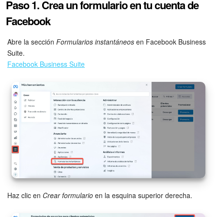
Grupos de trabajo
Paso 1. Crea un formulario en tu cuenta de
Facebook
Tareas
Abre la sección
Formularios instantáneos
en Facebook Business
Proyectos con IA
Suite.
Facebook Business Suite
CoPilot - IA en Bitrix24
CRM
Reserva
Contact center
Sales center
CRM Analytics
Haz clic en
Crear formulario
en la esquina superior derecha.
BI Builder