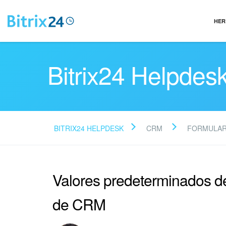
HER
Bitrix24 Helpdes
BITRIX24 HELPDESK
CRM
FORMULAR
Valores predeterminados d
de CRM