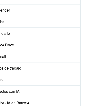
enger
abs
ndario
x24 Drive
ail
os de trabajo
as
ectos con IA
ot - IA en Bitrix24