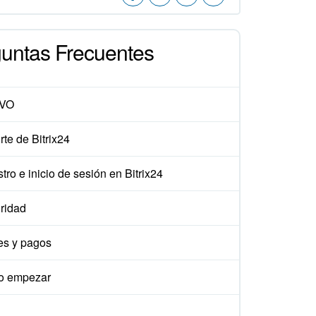
untas Frecuentes
VO
te de Bitrix24
tro e inicio de sesión en Bitrix24
ridad
es y pagos
 empezar