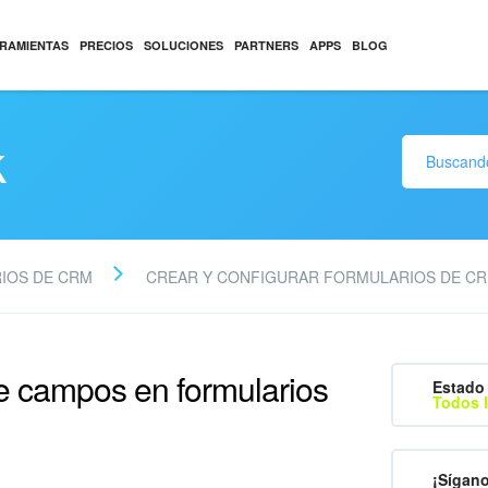
RAMIENTAS
PRECIOS
SOLUCIONES
PARTNERS
APPS
BLOG
k
IOS DE CRM
CREAR Y CONFIGURAR FORMULARIOS DE C
e campos en formularios
Estado 
Todos l
¡Sígan