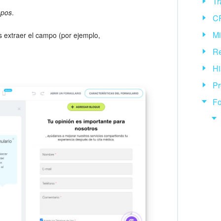
Tr
mpos
.
CR
Mi
 extraer el campo (por ejemplo,
Re
Hi
Pr
Fo