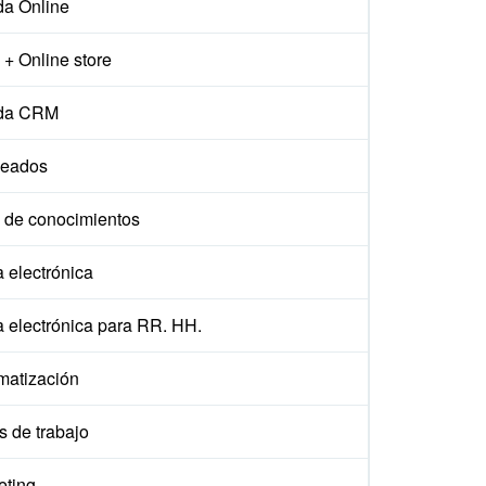
da Online
+ Online store
da CRM
eados
 de conocimientos
 electrónica
a electrónica para RR. HH.
matización
s de trabajo
eting