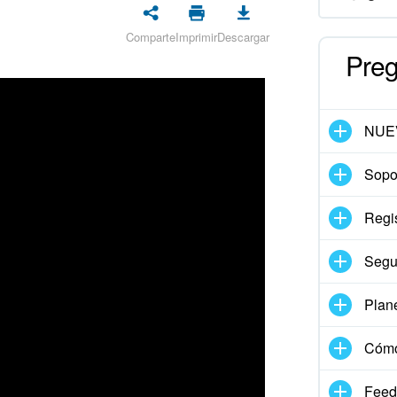
Comparte
Imprimir
Descargar
Preg
NUE
Sopor
Regis
Segu
Plan
Cómo
Feed