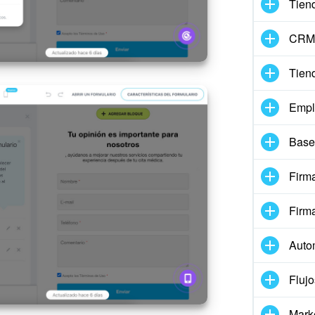
Tien
CRM 
Tien
Empl
Base
Firma
Firm
Auto
Flujo
Mark