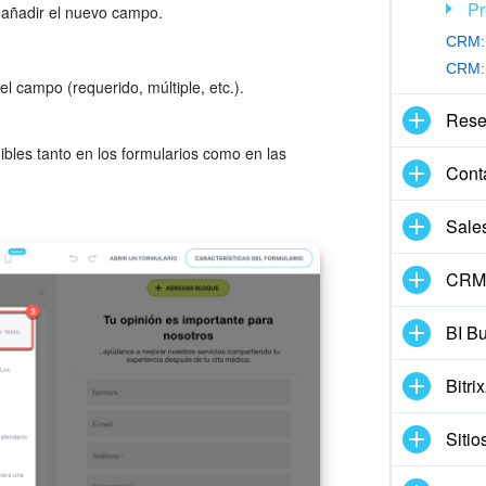
Pr
añadir el nuevo campo.
CRM: 
CRM: 
l campo (requerido, múltiple, etc.).
Rese
bles tanto en los formularios como en las
Conta
Sale
CRM 
BI Bu
Bitri
Sitio