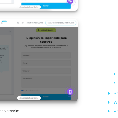
Pr
Wi
es crearlo:
Pr