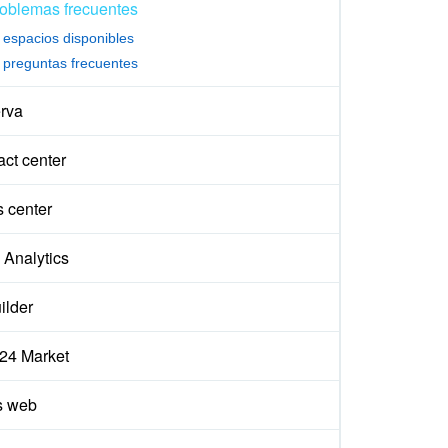
oblemas frecuentes
espacios disponibles
preguntas frecuentes
rva
ct center
s center
Analytics
ilder
x24 Market
s web