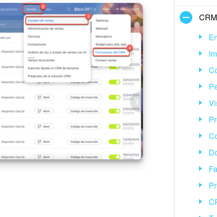
CRM
E
Im
Co
Pe
Vi
Pr
Co
D
Fa
Pr
CR