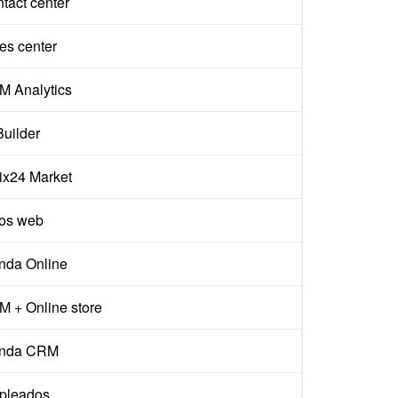
tact center
es center
 Analytics
Builder
rix24 Market
ios web
nda Online
 + Online store
enda CRM
pleados