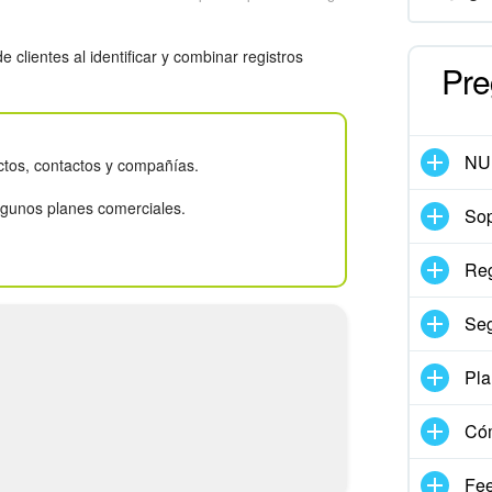
 clientes al identificar y combinar registros
Pre
NU
ctos, contactos y compañías.
algunos planes comerciales.
Sop
Reg
Seg
Pla
Có
Fe