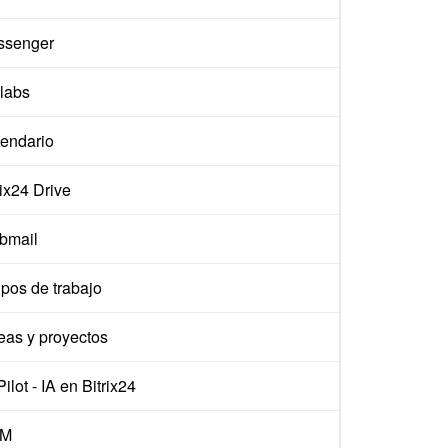
ssenger
labs
endario
rix24 Drive
bmail
pos de trabajo
eas y proyectos
ilot - IA en Bitrix24
M