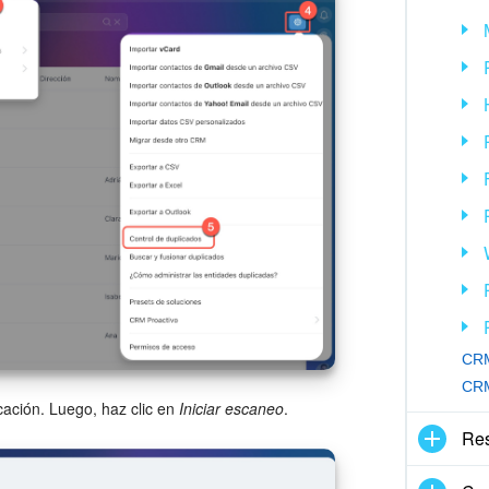
CRM
CRM
cación. Luego, haz clic en
Iniciar escaneo
.
Re