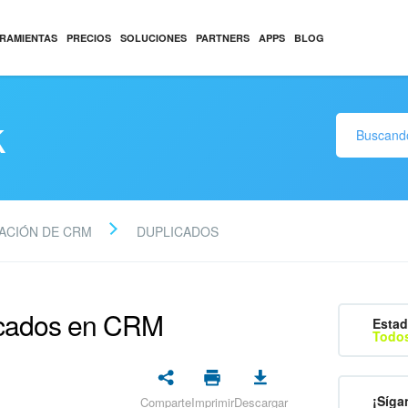
RAMIENTAS
PRECIOS
SOLUCIONES
PARTNERS
APPS
BLOG
k
ACIÓN DE CRM
DUPLICADOS
licados en CRM
Estad
Todos
¡Síga
Comparte
Imprimir
Descargar