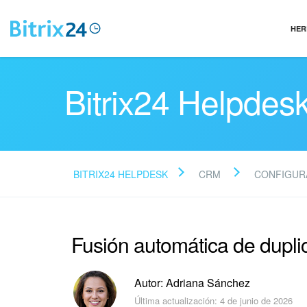
HER
Bitrix24 Helpdes
BITRIX24 HELPDESK
CRM
CONFIGUR
Fusión automática de dup
Autor: Adriana Sánchez
Última actualización: 4 de junio de 2026