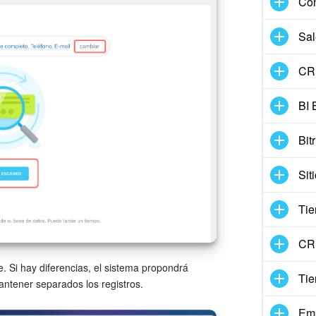
Con
Sal
CRM
BI 
Bit
Sit
Tie
CRM
. Si hay diferencias, el sistema propondrá
Ti
antener separados los registros.
Em