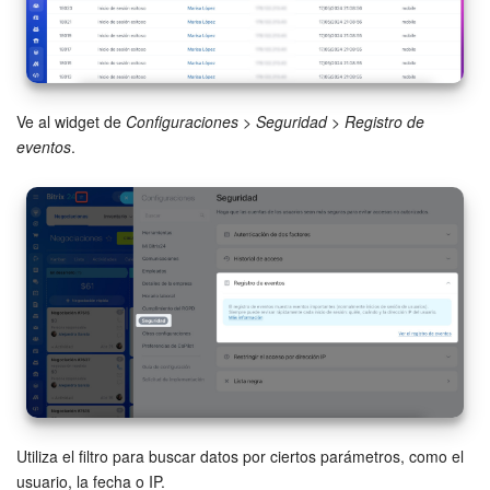
Grupos de trabajo
Tareas
Proyectos con IA
Ve al widget de
Configuraciones
>
Seguridad
>
Registro de
eventos
.
CoPilot - IA en Bitrix24
CRM
Reserva
Contact center
Sales center
CRM Analytics
Utiliza el filtro para buscar datos por ciertos parámetros, como el
usuario, la fecha o IP.
BI Builder