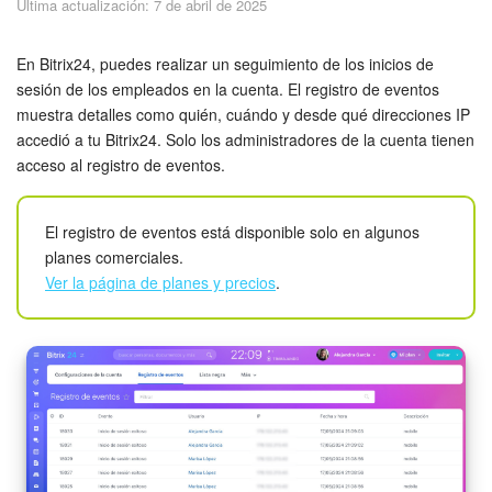
Última actualización: 7 de abril de 2025
Seguridad
Planes y pagos
En Bitrix24, puedes realizar un seguimiento de los inicios de
sesión de los empleados en la cuenta. El registro de eventos
muestra detalles como quién, cuándo y desde qué direcciones IP
Cómo empezar
accedió a tu Bitrix24. Solo los administradores de la cuenta tienen
acceso al registro de eventos.
Feed
Messenger
El registro de eventos está disponible solo en algunos
planes comerciales.
Collabs
Ver la página de planes y precios
.
Calendario
Bitrix24 Drive
Webmail