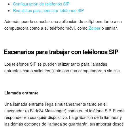
Configuración de teléfonos SIP
Requisitos para conectar teléfonos SIP
Bitrix24 Market
Además, puede conectar una aplicación de softphone tanto a su
Sitios web
computadora como a su teléfono móvil, como
Zoiper
o similar.
Tienda Online
Escenarios para trabajar con teléfonos SIP
CRM + Online store
Los teléfonos SIP se pueden utilizar tanto para llamadas
Tienda CRM
entrantes como salientes, junto con una computadora o sin ella.
Empleados
Llamada entrante
Base de conocimientos
Una llamada entrante llega simultáneamente tanto en el
navegador (o Bitrix24 Messenger) como en el teléfono SIP. Puede
Firma electrónica
responder en cualquier dispositivo. La grabación de la llamada y
las demás opciones de llamada se guardarán, sin importar desde
Firma electrónica para RR. HH.