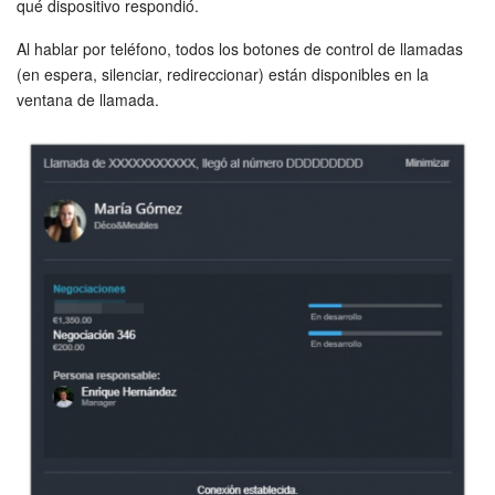
qué dispositivo respondió.
Automatización
Al hablar por teléfono, todos los botones de control de llamadas
(en espera, silenciar, redireccionar) están disponibles en la
Flujos de trabajo
ventana de llamada.
Marketing
Gestión del inventario
Telefonía
Widget del empleado
Configuraciones de la cuenta
Bitrix24 En Premisa
Bitrix24 Messenger