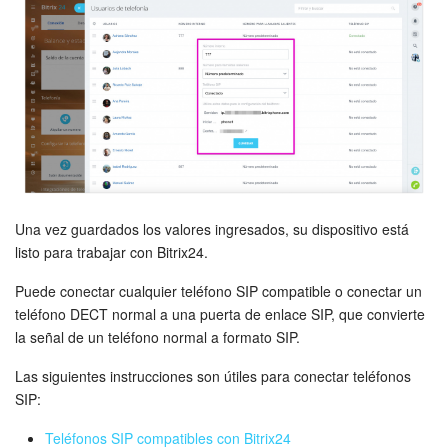
Grupos de trabajo
Tareas
Proyectos con IA
CoPilot - IA en Bitrix24
CRM
Una vez guardados los valores ingresados, su dispositivo está
Reserva
listo para trabajar con Bitrix24.
Puede conectar cualquier teléfono SIP compatible o conectar un
Contact center
teléfono DECT normal a una puerta de enlace SIP, que convierte
la señal de un teléfono normal a formato SIP.
Sales center
Las siguientes instrucciones son útiles para conectar teléfonos
CRM Analytics
SIP:
Teléfonos SIP compatibles con Bitrix24
BI Builder