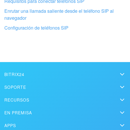
Requisitos para conectar teléfonos SIP
Enrutar una llamada saliente desde el teléfono SIP al
navegador
Configuración de teléfonos SIP
BITRIX24
Configura tu Bitrix24 con profesionales
Bitrix24
SOPORTE
locales
Precios
Helpdesk
RECURSOS
Kit de medios
Webinars
ENCONTRAR UN SOCIO DE BITRIX24 CERCA DE MI
Blog
Contacto
EN PREMISA
Videos instructivos
Artículos
Edición On-premise
En la prensa
Contacte al soporte
APPS
Soluciones
Prueba gratuita