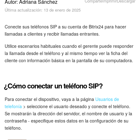
Comparte
Imprimir
Descargar
Autor: Adriana Sánchez
Seguridad
Última actualización: 13 de enero de 2025
Planes y pagos
Conecte sus teléfonos SIP a su cuenta de Bitrix24 para hacer
Cómo empezar
llamadas a clientes y recibir llamadas entrantes.
Utilice escenarios habituales cuando el gerente puede responder
Feed
la llamada desde el teléfono y al mismo tiempo ver la ficha del
cliente con información básica en la pantalla de su computadora.
Messenger
Collabs
¿Cómo conectar un teléfono SIP?
Calendario
Para conectar el dispositivo, vaya a la página
Usuarios de
telefonía
> seleccione el usuario deseado y conecte el teléfono.
Bitrix24 Drive
Se mostrarán la dirección del servidor, el nombre de usuario y la
contraseña - especifique estos datos en la configuración de su
Webmail
teléfono.