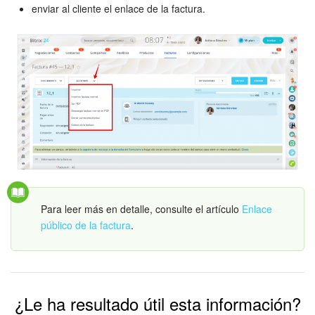
En esta sección puede seleccionar productos de la factura,
enviar al cliente el enlace de la factura.
Para leer más en detalle, consulte el artículo
así como configurar los impuestos y descuentos.
Los detalles de su compañía también se reflejan en esta
Facturas recurrentes
.
sección.
Para leer más en detalle, consulte el artículo
Enlace
público de la factura
.
Para leer más en detalle, consulte el artículo
Detalles de mi compañía
.
¿Le ha resultado útil esta información?