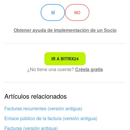
SÍ
NO
Obtener ayuda de implementación de un Socio
No es lo que estoy buscando
IR A BITRIX24
¿No tiene una cuenta?
Créela gratis
Texto complicado e incomprensible
La información está desactualizada
La explicación es demasiado corta. Necesito más
Artículos relacionados
información
Facturas recurrentes (versión antigua)
No me gusta cómo funciona esta herramienta
Enlace público de la factura (versión antigua)
Facturas (versión antigua)