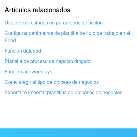
Usuarios adicionales
: toman decisiones si el supervisor
La explicación es demasiado corta. Necesito más
Artículos relacionados
está ausente.
información
Contador
: redacta los documentos para la compra de
Uso de expresiones en parámetros de acción
equipos.
No me gusta cómo funciona esta herramienta
Configurar parámetros de plantilla de flujo de trabajo en el
Feed
Función dateadd
Plantilla de proceso de negocio dirigido
Función addworkdays
Cómo elegir el tipo de proceso de negocios
Exportar e importar plantillas de procesos de negocios
Configurar las acciones
. Agrega y personaliza las acciones
del proceso de negocio.
1. Seleccionar al supervisor
. Selecciona un empleado que
Configura tu Bitrix24 con profesionales
aprobará la solicitud. Haz clic en el icono del triángulo y
locales
selecciona
Otro
>
Seleccionar empleado
en el menú de