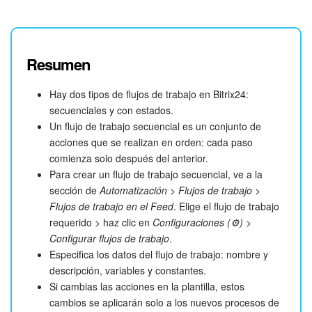
Vamos a crear un proceso de negocio
Solicitud de compra
de equipo
. Los empleados podrán dejar una solicitud al
gerente para comprar equipos nuevos.
Resumen
El proceso de negocio consta de cinco acciones:
Hay dos tipos de flujos de trabajo en Bitrix24:
1.
Seleccionar al supervisor
secuenciales y con estados.
2.
Aprobar la compra de equipo
Un flujo de trabajo secuencial es un conjunto de
3.
Elaborar los documentos para la compra
acciones que se realizan en orden: cada paso
4.
Notificar el rechazo
comienza solo después del anterior.
5.
Notificar la aprobación
Para crear un flujo de trabajo secuencial, ve a la
sección de
Automatización
>
Flujos de trabajo
>
Flujos de trabajo en el Feed
. Elige el flujo de trabajo
requerido > haz clic en
Configuraciones (⚙️)
>
Configurar flujos de trabajo
.
Especifica los datos del flujo de trabajo: nombre y
descripción, variables y constantes.
Si cambias las acciones en la plantilla, estos
cambios se aplicarán solo a los nuevos procesos de