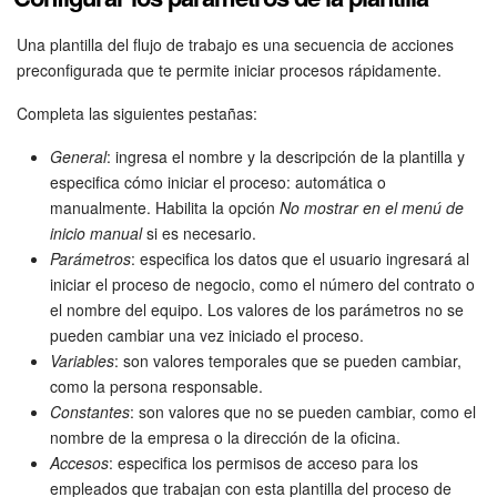
Flujos de trabajo
Una plantilla del flujo de trabajo es una secuencia de acciones
preconfigurada que te permite iniciar procesos rápidamente.
Marketing
Completa las siguientes pestañas:
Gestión del inventario
General
: ingresa el nombre y la descripción de la plantilla y
especifica cómo iniciar el proceso: automática o
Telefonía
manualmente. Habilita la opción
No mostrar en el menú de
inicio manual
si es necesario.
Widget del empleado
Parámetros
: especifica los datos que el usuario ingresará al
iniciar el proceso de negocio, como el número del contrato o
el nombre del equipo. Los valores de los parámetros no se
Configuraciones de la cuenta
pueden cambiar una vez iniciado el proceso.
Variables
: son valores temporales que se pueden cambiar,
Bitrix24 En Premisa
como la persona responsable.
Constantes
: son valores que no se pueden cambiar, como el
Bitrix24 Messenger
nombre de la empresa o la dirección de la oficina.
Accesos
: especifica los permisos de acceso para los
Preguntas generales
empleados que trabajan con esta plantilla del proceso de