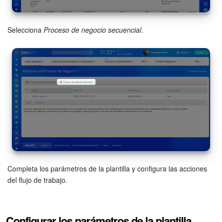
Sitios web
Selecciona
Proceso de negocio secuencial
.
Tienda Online
CRM + Online store
Tienda CRM
Empleados
Base de conocimientos
Firma electrónica
Completa los parámetros de la plantilla y configura las acciones
del flujo de trabajo.
Firma electrónica para RR. HH.
Automatización
Configurar los parámetros de la plantilla