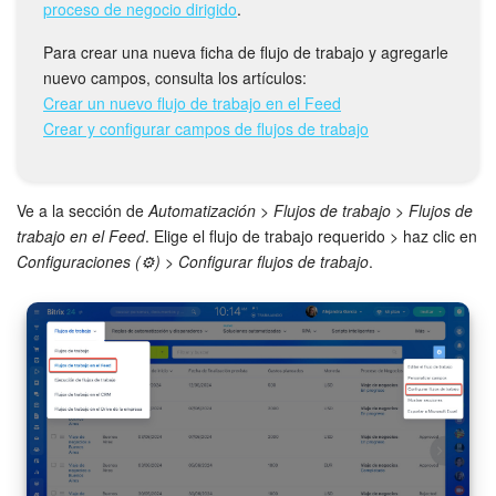
Grupos de trabajo
proceso de negocio dirigido
.
Para crear una nueva ficha de flujo de trabajo y agregarle
Tareas y proyectos
nuevo campos, consulta los artículos:
Crear un nuevo flujo de trabajo en el Feed
CoPilot - IA en Bitrix24
Crear y configurar campos de flujos de trabajo
CRM
Ve a la sección de
Automatización
>
Flujos de trabajo
>
Flujos de
Reserva
trabajo en el Feed
. Elige el flujo de trabajo requerido > haz clic en
Configuraciones (⚙️)
>
Configurar flujos de trabajo
.
Contact center
Sales center
CRM Analytics
BI Builder
Bitrix24 Market