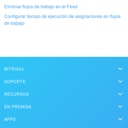
No me gusta cómo funciona esta herramienta
Eliminar flujos de trabajo en el Feed
Configurar tiempo de ejecución de asignaciones en flujos
de trabajo
BITRIX24
Bitrix24
SOPORTE
Precios
Helpdesk
RECURSOS
Configura tu Bitrix24 con profesionales
Kit de medios
Webinars
Blog
locales
Contacto
EN PREMISA
Videos instructivos
Artículos
Edición On-premise
En la prensa
Contacte al soporte
ENCONTRAR UN SOCIO DE BITRIX24 CERCA DE MI
APPS
Soluciones
Prueba gratuita
Market
Programar una demo