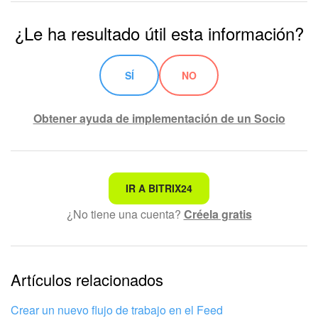
negociación, un contacto o una compañía.
Moneda
: cantidad y moneda.
¿Le ha resultado útil esta información?
Archivo (Drive)
: cualquier archivo. Puedes seleccionar
un archivo de la unidad de tu computadora o de Bitrix24
Drive.
SÍ
NO
Vincular a empleado
: vincular a un empleado de la
empresa.
Obtener ayuda de implementación de un Socio
No es lo que estoy buscando
IR A BITRIX24
¿No tiene una cuenta?
Créela gratis
Texto complicado e incomprensible
La información está desactualizada
La explicación es demasiado corta. Necesito más
Artículos relacionados
información
Crear un nuevo flujo de trabajo en el Feed