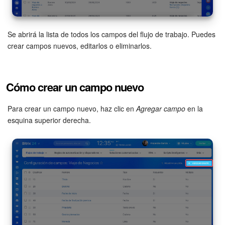
Bitrix24 Market
Se abrirá la lista de todos los campos del flujo de trabajo. Puedes
Sitios web
crear campos nuevos, editarlos o eliminarlos.
Tienda Online
Cómo crear un campo nuevo
CRM + Online store
Para crear un campo nuevo, haz clic en
Agregar campo
en la
Tienda CRM
esquina superior derecha.
Empleados
Base de conocimientos
Firma electrónica
Firma electrónica para RR. HH.