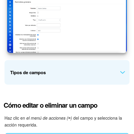
Tipos de campos
Hay diferentes tipos de campos en los flujos de trabajo.
Cómo editar o eliminar un campo
Cada tipo está diseñado para contener un tipo específico de
datos.
Haz clic en
el menú de acciones (≡)
del campo y selecciona la
Clasificación
: un número que determina el orden en que
acción requerida.
se muestra un elemento en la lista de flujos de trabajo.