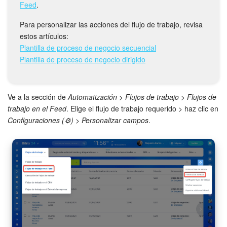
Grupos de trabajo
Feed
.
Para personalizar las acciones del flujo de trabajo, revisa
Tareas
estos artículos:
Plantilla de proceso de negocio secuencial
Proyectos con IA
Plantilla de proceso de negocio dirigido
CoPilot - IA en Bitrix24
Ve a la sección de
Automatización
>
Flujos de trabajo
>
Flujos de
CRM
trabajo en el Feed
. Elige el flujo de trabajo requerido > haz clic en
Configuraciones (⚙️)
>
Personalizar campos
.
Reserva
Contact center
Sales center
CRM Analytics
BI Builder