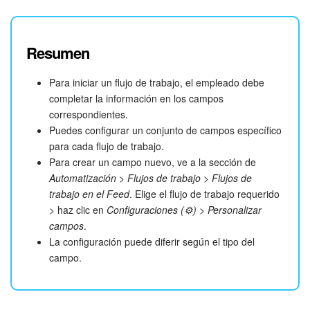
Número
: cualquier número.
Lista
: un conjunto de valores. Se puede seleccionar uno
o varios valores del conjunto.
Resumen
Archivo
: cualquier documento o imagen.
Link a secciones
: vincular un elemento a una carpeta de
Para iniciar un flujo de trabajo, el empleado debe
otro flujo de trabajo.
completar la información en los campos
Link a elementos
: vincular un elemento de un flujo de
correspondientes.
trabajo a elementos de otro flujo de trabajo.
Puedes configurar un conjunto de campos específico
Fecha
: fecha sin hora.
para cada flujo de trabajo.
Fecha/Hora
: cualquier fecha y hora.
Para crear un campo nuevo, ve a la sección de
Texto/HTML
: texto con etiquetas HTML.
Automatización
>
Flujos de trabajo
>
Flujos de
Link a elementos (lista desplegable)
: vincular un
trabajo en el Feed
. Elige el flujo de trabajo requerido
elemento de un flujo de trabajo a elementos de otro flujo
> haz clic en
Configuraciones (⚙️)
>
Personalizar
de trabajo. Debes seleccionar un elemento de la lista.
campos
.
Contador
: recuento automático de elementos de un flujo
La configuración puede diferir según el tipo del
de trabajo. El número aumenta con cada nuevo
campo.
elemento.
Vincular a elementos de CRM
: vincular un elemento de
un flujo de trabajo a un elemento de CRM, como una