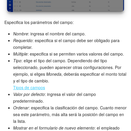
Automatización
Especifica los parámetros del campo:
Flujos de trabajo
Nombre
: ingresa el nombre del campo.
Marketing
Requerido
: especifica si el campo debe ser obligado para
completar.
Gestión del inventario
Múltiple
: especifica si se permiten varios valores del campo.
Tipo
: elige el tipo del campo. Dependiendo del tipo
seleccionado, pueden aparecer otras configuraciones. Por
Telefonía
ejemplo, si eliges
Moneda
, deberás especificar el monto total
y el tipo de cambio.
Widget del empleado
Tipos de campos
Valor por defecto
: ingresa el valor del campo
Configuraciones de la cuenta
predeterminado.
Ordenar
: especifica la clasificación del campo. Cuanto menor
Bitrix24 En Premisa
sea este parámetro, más alta será la posición del campo en
la lista.
Bitrix24 Messenger
Mostrar en el formulario de nuevo elemento
: el empleado