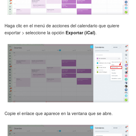
Grupos de trabajo
Tareas
Haga clic en el menú de acciones del calendario que quiere
Proyectos con IA
exportar > seleccione la opción
Exportar (iCal)
.
CoPilot - IA en Bitrix24
CRM
Reserva
Contact center
Sales center
Copie el enlace que aparece en la ventana que se abre.
CRM Analytics
BI Builder