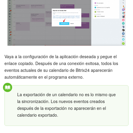
Bitrix24 Market
Sitios web
Tienda Online
CRM + Online store
Vaya a la configuración de la aplicación deseada y pegue el
enlace copiado. Después de una conexión exitosa, todos los
eventos actuales de su calendario de Bitrix24 aparecerán
Tienda CRM
automáticamente en el programa externo.
Empleados
La exportación de un calendario no es lo mismo que
Base de conocimientos
la sincronización. Los nuevos eventos creados
después de la exportación no aparecerán en el
Firma electrónica
calendario exportado.
Firma electrónica para RR. HH.