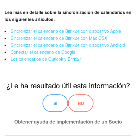
Automatización
Lea más en detalle sobre la sincronización de calendarios en
los siguientes artículos:
Flujos de trabajo
Sincronizar el calendario de Bitrix24 con dispositivo Apple
Sincronizar el calendario de Bitrix24 con Mac OSX
Marketing
Sincronizar el calendario de Bitrix24 con dispositivo Android
Conectar el calendario de Google
Gestión del inventario
Los calendarios de Outlook y Bitrix24
Telefonía
¿Le ha resultado útil esta información?
Widget del empleado
Configuraciones de la cuenta
SÍ
NO
Bitrix24 En Premisa
Obtener ayuda de implementación de un Socio
Bitrix24 Messenger