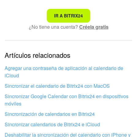
Preguntas generales
No es lo que estoy buscando
IR A BITRIX24
Actualización de los artículos (archivo)
¿No tiene una cuenta?
Créela gratis
Texto complicado e incomprensible
La información está desactualizada
EMPEZAR GRATIS
La explicación es demasiado corta. Necesito más
Artículos relacionados
información
INICIAR SESIÓN
Agregar una contraseña de aplicación al calendario de
No me gusta cómo funciona esta herramienta
iCloud
Sincronizar el calendario de Bitrix24 con MacOS
Sincronizar Google Calendar con Bitrix24 en dispositivos
móviles
Sincronización de calendarios en Bitrix24
Sincronizar calendarios de Bitrix24 e iCloud
Deshabilitar la sincronización del calendario con iPhone y