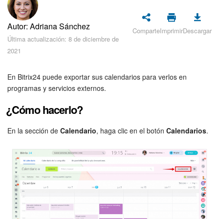
Seguridad
Autor: Adriana Sánchez
Planes y pagos
Comparte
Imprimir
Descargar
Última actualización: 8 de diciembre de
2021
Cómo empezar
Feed
En Bitrix24 puede exportar sus calendarios para verlos en
programas y servicios externos.
Messenger
¿Cómo hacerlo?
Collabs
En la sección de
Calendario
, haga clic en el botón
Calendarios
.
Calendario
Bitrix24 Drive
Webmail