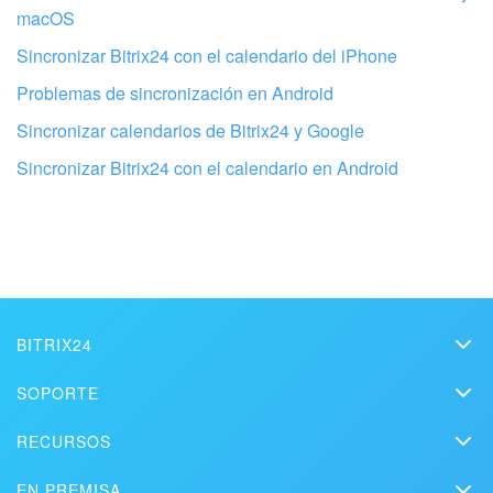
macOS
Sincronizar Bitrix24 con el calendario del iPhone
Problemas de sincronización en Android
Configura tu Bitrix24 con profesionales
Sincronizar calendarios de Bitrix24 y Google
locales
Sincronizar Bitrix24 con el calendario en Android
ENCONTRAR UN SOCIO DE BITRIX24 CERCA DE MI
BITRIX24
Bitrix24
SOPORTE
Precios
Helpdesk
RECURSOS
Kit de medios
Webinars
Blog
Contacto
EN PREMISA