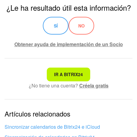
¿Le ha resultado útil esta información?
SÍ
NO
Obtener ayuda de implementación de un Socio
No es lo que estoy buscando
IR A BITRIX24
¿No tiene una cuenta?
Créela gratis
Texto complicado e incomprensible
La información está desactualizada
La explicación es demasiado corta. Necesito más
Artículos relacionados
información
Sincronizar calendarios de Bitrix24 e iCloud
No me gusta cómo funciona esta herramienta