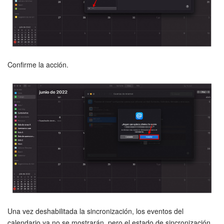
Sitios web
Tienda Online
Confirme la acción.
CRM + Online store
Tienda CRM
Empleados
Base de conocimientos
Firma electrónica
Firma electrónica para RR. HH.
Una vez deshabilitada la sincronización, los eventos del
Automatización
calendario ya no se mostrarán, pero el estado de sincronización