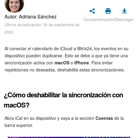
Seguridad
Autor: Adriana Sánchez
Planes y pagos
Comparte
Imprimir
Descargar
Última actualización: 30 de septiembre de
2022
Cómo empezar
Feed
Al conectar el calendario de iCloud a Bitrix24, los eventos en su
dispositivo pueden duplicarse. Esto se debe a que ya tiene una
sincronización activa con
macOS
o
iPhone
. Para evitar
Messenger
repeticiones no deseadas, deshabilite estas sincronizaciones.
Collabs
Calendario
¿Cómo deshabilitar la sincronización con
macOS?
Bitrix24 Drive
Abra iCal en su dispositivo y vaya a la sección
Cuentas
de la
Webmail
barra superior.