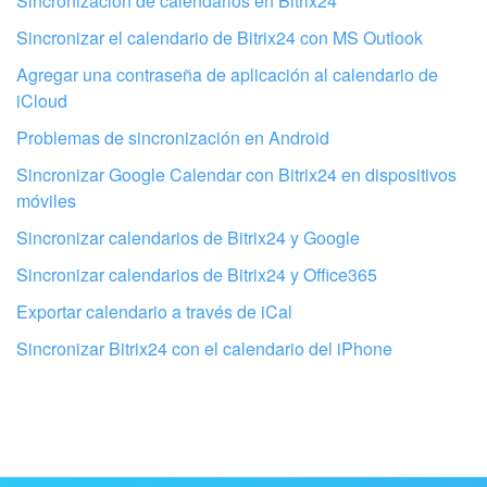
Sincronización de calendarios en Bitrix24
Sincronizar el calendario de Bitrix24 con MS Outlook
Agregar una contraseña de aplicación al calendario de
iCloud
Problemas de sincronización en Android
Sincronizar Google Calendar con Bitrix24 en dispositivos
móviles
Sincronizar calendarios de Bitrix24 y Google
Sincronizar calendarios de Bitrix24 y Office365
Exportar calendario a través de iCal
Configura tu Bitrix24 con profesionales
Sincronizar Bitrix24 con el calendario del iPhone
locales
ENCONTRAR UN SOCIO DE BITRIX24 CERCA DE MI