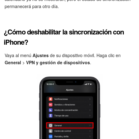
permanecerá para otro día.
Flujos de trabajo
Marketing
¿Cómo deshabilitar la sincronización con
iPhone?
Gestión del inventario
Vaya al menú
Ajustes
de su dispositivo móvil. Haga clic en
Telefonía
General
>
VPN y gestión de dispositivos
.
Widget del empleado
Configuraciones de la cuenta
Bitrix24 En Premisa
Bitrix24 Messenger
Preguntas generales