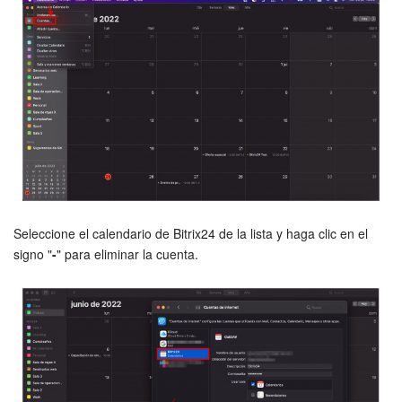
Grupos de trabajo
Tareas y proyectos
CoPilot - IA en Bitrix24
CRM
Reserva
Contact center
Seleccione el calendario de Bitrix24 de la lista y haga clic en el
signo "
-
" para eliminar la cuenta.
Sales center
CRM Analytics
BI Builder
Bitrix24 Market