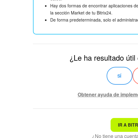
Hay dos formas de encontrar aplicaciones de 
la sección Market de tu Bitrix24.
De forma predeterminada, solo el administrad
¿Le ha resultado útil
SÍ
Obtener ayuda de implem
IR A BITR
No es lo que estoy busca
¿No tiene una cuen