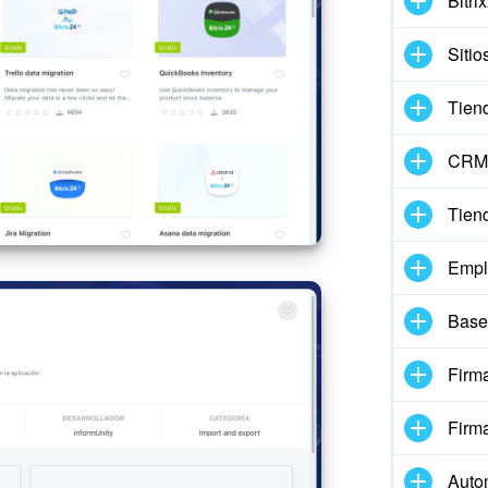
Bitri
Sitio
Tien
CRM 
Tien
Empl
Base
Firma
Firm
Auto