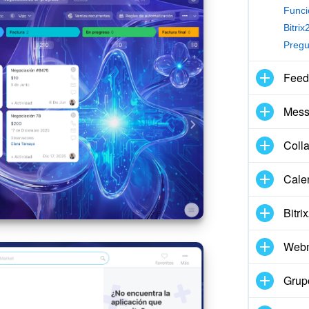
Funci
Bitri
Pregu
Feed
Mess
Coll
Cale
Bitri
Webm
Grup