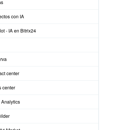
as
ectos con IA
ot - IA en Bitrix24
rva
ct center
s center
Analytics
ilder