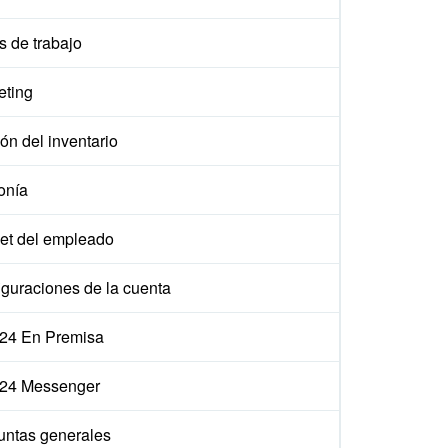
s de trabajo
eting
ón del inventario
onía
et del empleado
iguraciones de la cuenta
ix24 En Premisa
ix24 Messenger
untas generales