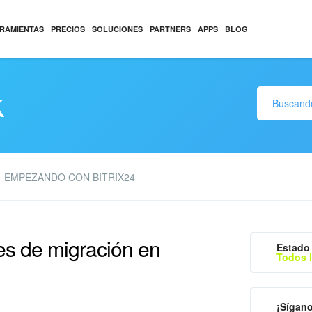
RAMIENTAS
PRECIOS
SOLUCIONES
PARTNERS
APPS
BLOG
k
EMPEZANDO CON BITRIX24
es de migración en
Estado 
Todos l
¡Sígan