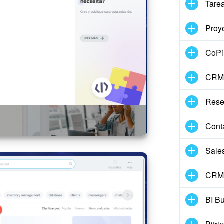
Tare
Proy
CoPil
CRM
Rese
Conta
Sale
CRM 
BI Bu