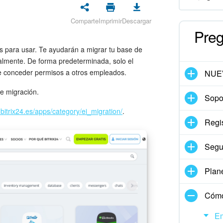
Comparte
Imprimir
Descargar
Preg
as para usar. Te ayudarán a migrar tu base de
almente. De forma predeterminada, solo el
de conceder permisos a otros empleados.
NUE
de migración.
Sopor
.bitrix24.es/apps/category/ei_migration/
.
Regis
Segu
Plan
Cómo
Em