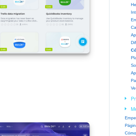
He
In
Em
Ca
Ap
Di
Pl
So
Ap
Pa
Ve
Pr
Me
Empez
Cómo 