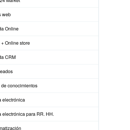
x24 Market
s web
da Online
+ Online store
da CRM
eados
 de conocimientos
 electrónica
a electrónica para RR. HH.
matización