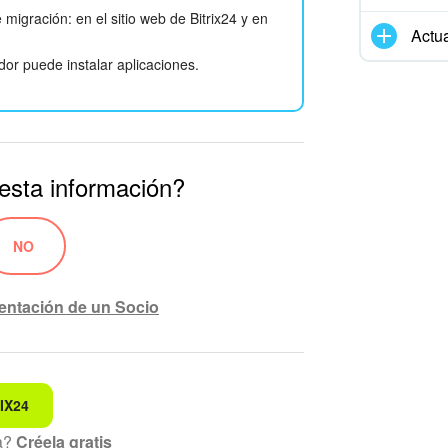
migración: en el sitio web de Bitrix24 y en
Actua
or puede instalar aplicaciones.
 esta información?
NO
entación de un Socio
IX24
ndo
ta?
Créela gratis