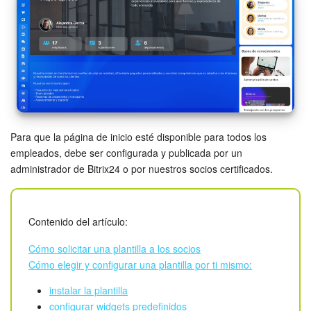
Grupos de trabajo
Tareas
Proyectos con IA
CoPilot - IA en Bitrix24
CRM
Para que la página de inicio esté disponible para todos los
empleados, debe ser configurada y publicada por un
administrador de Bitrix24 o por nuestros socios certificados.
Reserva
Contact center
Contenido del artículo:
Sales center
Cómo solicitar una plantilla a los socios
Cómo elegir y configurar una plantilla por ti mismo:
CRM Analytics
instalar la plantilla
configurar widgets predefinidos
BI Builder