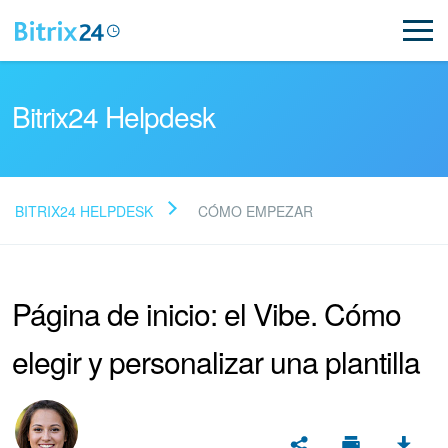
Bitrix24 Helpdesk
BITRIX24 HELPDESK
CÓMO EMPEZAR
Preguntas Frecuentes
Página de inicio: el Vibe. Cómo
NUEVO
elegir y personalizar una plantilla
Soporte de Bitrix24
Registro e inicio de sesión en Bitrix24