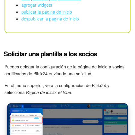
agregar widgets
publicar la página de inicio
Bitrix24 Market
despublicar la página de inicio
Sitios web
Tienda Online
Solicitar una plantilla a los socios
CRM + Online store
Puedes delegar la configuración de la página de inicio a socios
Tienda CRM
certificados de Bitrix24 enviando una solicitud.
En el menú superior, ve a la configuración de Bitrix24 y
Empleados
selecciona
Página de inicio: el Vibe
.
Base de conocimientos
Firma electrónica
Firma electrónica para RR. HH.