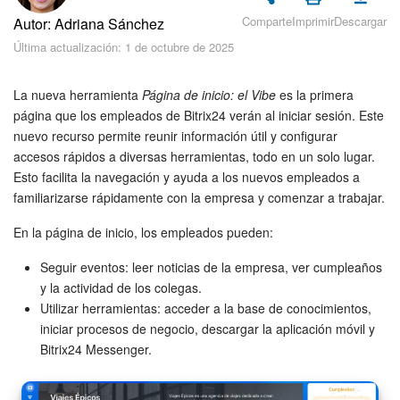
Seguridad
Comparte
Imprimir
Descargar
Autor: Adriana Sánchez
Última actualización: 1 de octubre de 2025
Planes y pagos
Cómo empezar
La nueva herramienta
Página de inicio: el Vibe
es la primera
página que los empleados de Bitrix24 verán al iniciar sesión. Este
nuevo recurso permite reunir información útil y configurar
Feed
accesos rápidos a diversas herramientas, todo en un solo lugar.
Esto facilita la navegación y ayuda a los nuevos empleados a
Messenger
familiarizarse rápidamente con la empresa y comenzar a trabajar.
Collabs
En la página de inicio, los empleados pueden:
Seguir eventos: leer noticias de la empresa, ver cumpleaños
Calendario
y la actividad de los colegas.
Utilizar herramientas: acceder a la base de conocimientos,
Bitrix24 Drive
iniciar procesos de negocio, descargar la aplicación móvil y
Bitrix24 Messenger.
Webmail