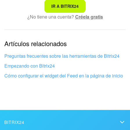
No es lo que estoy buscando
IR A BITRIX24
¿No tiene una cuenta?
Créela gratis
Texto complicado e incomprensible
La información está desactualizada
La explicación es demasiado corta. Necesito más
Artículos relacionados
información
Preguntas frecuentes sobre las herramientas de Bitrix24
No me gusta cómo funciona esta herramienta
Empezando con Bitrix24
Cómo configurar el widget del Feed en la página de inicio
BITRIX24
Bitrix24