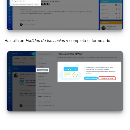
Automatización
Flujos de trabajo
Marketing
Haz clic en
Pedidos de los socios
y completa el formulario.
Gestión del inventario
Telefonía
Widget del empleado
Configuraciones de la cuenta
Bitrix24 En Premisa
Bitrix24 Messenger