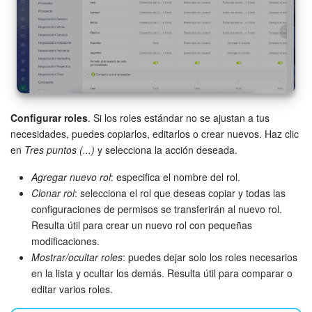
Preguntas generales
Actualización de los artículos (archivo)
EMPEZAR GRATIS
Configurar roles
. Si los roles estándar no se ajustan a tus
necesidades, puedes copiarlos, editarlos o crear nuevos. Haz clic
INICIAR SESIÓN
en
Tres puntos (...)
y selecciona la acción deseada.
Agregar nuevo rol
: especifica el nombre del rol.
Clonar rol
: selecciona el rol que deseas copiar y todas las
configuraciones de permisos se transferirán al nuevo rol.
Resulta útil para crear un nuevo rol con pequeñas
modificaciones.
Mostrar/ocultar roles
: puedes dejar solo los roles necesarios
en la lista y ocultar los demás. Resulta útil para comparar o
editar varios roles.