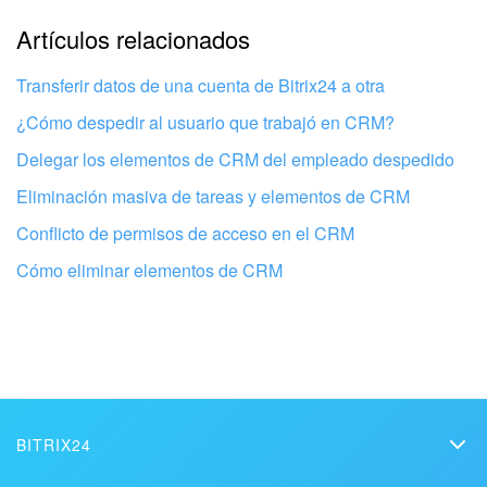
La explicación es demasiado corta. Necesito más
Artículos relacionados
información
Transferir datos de una cuenta de Bitrix24 a otra
No me gusta cómo funciona esta herramienta
¿Cómo despedir al usuario que trabajó en CRM?
Delegar los elementos de CRM del empleado despedido
Eliminación masiva de tareas y elementos de CRM
Conflicto de permisos de acceso en el CRM
Cómo eliminar elementos de CRM
BITRIX24
Configura tu Bitrix24 con profesionales
Bitrix24
locales