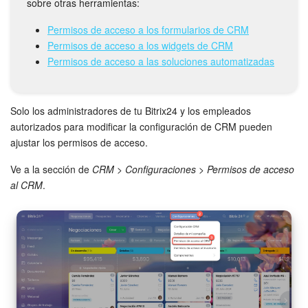
sobre otras herramientas:
Bitrix24 Market
Permisos de acceso a los formularios de CRM
Permisos de acceso a los widgets de CRM
Permisos de acceso a las soluciones automatizadas
Sitios web
Tienda Online
Solo los administradores de tu Bitrix24 y los empleados
autorizados para modificar la configuración de CRM pueden
CRM + Online store
ajustar los permisos de acceso.
Tienda CRM
Ve a la sección de
CRM
>
Configuraciones
>
Permisos de acceso
al CRM
.
Empleados
Base de conocimientos
Firma electrónica
Firma electrónica para RR. HH.