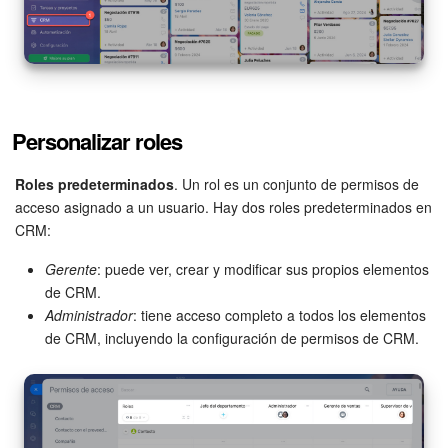
Automatización
Flujos de trabajo
Marketing
Personalizar roles
Gestión del inventario
Roles predeterminados
. Un rol es un conjunto de permisos de
acceso asignado a un usuario. Hay dos roles predeterminados en
CRM:
Telefonía
Gerente
: puede ver, crear y modificar sus propios elementos
Widget del empleado
de CRM.
Administrador
: tiene acceso completo a todos los elementos
Configuraciones de la cuenta
de CRM, incluyendo la configuración de permisos de CRM.
Bitrix24 En Premisa
Bitrix24 Messenger