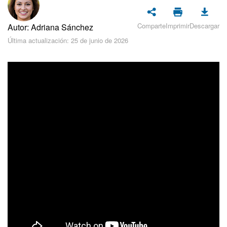
Seguridad
Comparte
Imprimir
Descargar
Autor: Adriana Sánchez
Planes y pagos
Última actualización: 25 de junio de 2026
Cómo empezar
Feed
Messenger
Collabs
Calendario
Bitrix24 Drive
Webmail