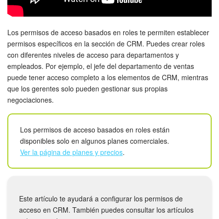
Grupos de trabajo
Tareas
Los permisos de acceso basados en roles te permiten establecer
permisos específicos en la sección de CRM. Puedes crear roles
Proyectos con IA
con diferentes niveles de acceso para departamentos y
empleados. Por ejemplo, el jefe del departamento de ventas
CoPilot - IA en Bitrix24
puede tener acceso completo a los elementos de CRM, mientras
que los gerentes solo pueden gestionar sus propias
CRM
negociaciones.
Reserva
Los permisos de acceso basados en roles están
disponibles solo en algunos planes comerciales.
Contact center
Ver la página de planes y precios
.
Sales center
CRM Analytics
Este artículo te ayudará a configurar los permisos de
acceso en CRM. También puedes consultar los artículos
BI Builder