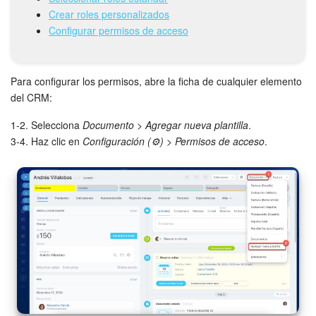
Crear roles personalizados
Bitrix24 Market
Configurar permisos de acceso
Sitios web
Para configurar los permisos, abre la ficha de cualquier elemento
del CRM:
Tienda Online
1-2. Selecciona
Documento
>
Agregar nueva plantilla
.
CRM + Online store
3-4. Haz clic en
Configuración (⚙️)
>
Permisos de acceso
.
Tienda CRM
Empleados
Base de conocimientos
Firma electrónica
Firma electrónica para RR. HH.