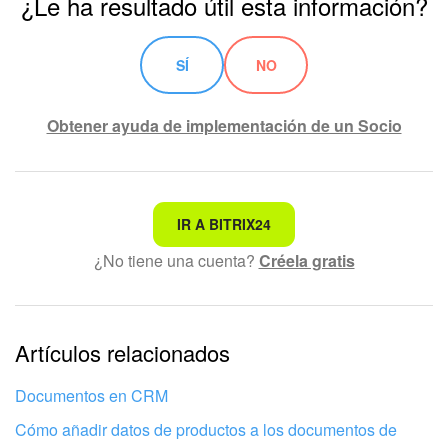
¿Le ha resultado útil esta información?
SÍ
NO
Obtener ayuda de implementación de un Socio
No es lo que estoy buscando
IR A BITRIX24
¿No tiene una cuenta?
Créela gratis
Texto complicado e incomprensible
La información está desactualizada
La explicación es demasiado corta. Necesito más
Artículos relacionados
información
Documentos en CRM
No me gusta cómo funciona esta herramienta
Cómo añadir datos de productos a los documentos de