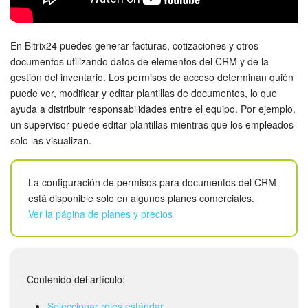
Grupos de trabajo
Tareas
En Bitrix24 puedes generar facturas, cotizaciones y otros
documentos utilizando datos de elementos del CRM y de la
Proyectos con IA
gestión del inventario. Los permisos de acceso determinan quién
puede ver, modificar y editar plantillas de documentos, lo que
CoPilot - IA en Bitrix24
ayuda a distribuir responsabilidades entre el equipo. Por ejemplo,
un supervisor puede editar plantillas mientras que los empleados
CRM
solo las visualizan.
Reserva
La configuración de permisos para documentos del CRM
está disponible solo en algunos planes comerciales.
Contact center
Ver la página de planes y precios
Sales center
CRM Analytics
Contenido del artículo:
BI Builder
Seleccionar roles estándar