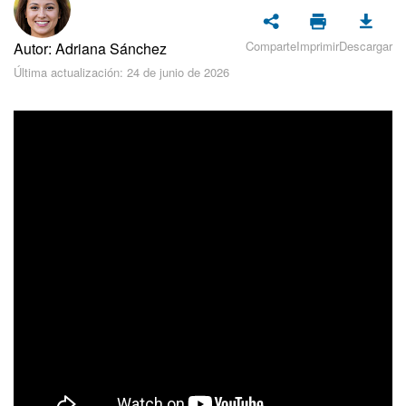
Seguridad
Comparte
Imprimir
Descargar
Autor: Adriana Sánchez
Planes y pagos
Última actualización: 24 de junio de 2026
Cómo empezar
Feed
Messenger
Collabs
Calendario
Bitrix24 Drive
Webmail