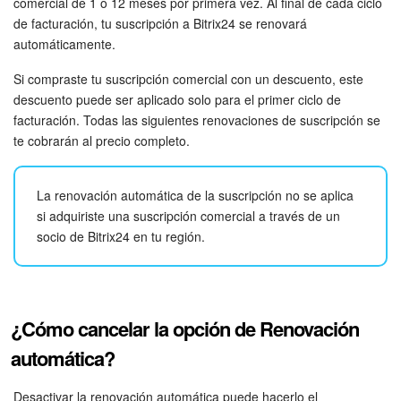
Grupos de trabajo
comercial de 1 o 12 meses por primera vez. Al final de cada ciclo
de facturación, tu suscripción a Bitrix24 se renovará
Tareas
automáticamente.
Si compraste tu suscripción comercial con un descuento, este
Proyectos con IA
descuento puede ser aplicado solo para el primer ciclo de
facturación. Todas las siguientes renovaciones de suscripción se
CoPilot - IA en Bitrix24
te cobrarán al precio completo.
CRM
La renovación automática de la suscripción no se aplica
si adquiriste una suscripción comercial a través de un
Reserva
socio de Bitrix24 en tu región.
Contact center
Sales center
¿Cómo cancelar la opción de Renovación
CRM Analytics
automática?
BI Builder
Desactivar la renovación automática puede hacerlo el