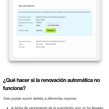
Automatización
Flujos de trabajo
Marketing
Gestión del inventario
Telefonía
Widget del empleado
¿Qué hacer si la renovación automática no
Configuraciones de la cuenta
funciona?
Bitrix24 En Premisa
Esto puede ocurrir debido a diferentes razones:
Bitrix24 Messenger
la fecha de vencimiento de la suscripción aún no ha llegado;