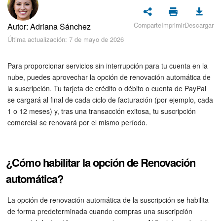
Seguridad
Comparte
Imprimir
Descargar
Autor: Adriana Sánchez
Planes y pagos
Última actualización: 7 de mayo de 2026
Cómo empezar
Para proporcionar servicios sin interrupción para tu cuenta en la
Feed
nube, puedes aprovechar la opción de renovación automática de
la suscripción. Tu tarjeta de crédito o débito o cuenta de PayPal
se cargará al final de cada ciclo de facturación (por ejemplo, cada
Messenger
1 o 12 meses) y, tras una transacción exitosa, tu suscripción
comercial se renovará por el mismo período.
Collabs
Calendario
¿Cómo habilitar la opción de Renovación
Bitrix24 Drive
automática?
Webmail
La opción de renovación automática de la suscripción se habilita
de forma predeterminada cuando compras una suscripción