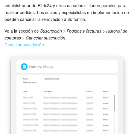
administrador de Bitrix24 y otros usuarios si tienen permiso para
realizar pedidos. Los socios y especialistas en implementación no
Bitrix24 Market
pueden cancelar la renovación automática.
Sitios web
Ve a la sección de
Suscripción
>
Pedidos y facturas
>
Historial de
compras
>
Cancelar suscripción
.
Tienda Online
Cancelar suscripción
CRM + Online store
Tienda CRM
Empleados
Base de conocimientos
Firma electrónica
Firma electrónica para RR. HH.