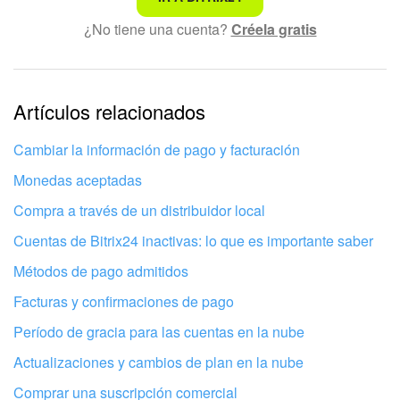
¿No tiene una cuenta?
Créela gratis
Texto complicado e incomprensible
La información está desactualizada
La explicación es demasiado corta. Necesito más
Artículos relacionados
información
Cambiar la información de pago y facturación
No me gusta cómo funciona esta herramienta
Monedas aceptadas
Compra a través de un distribuidor local
Cuentas de Bitrix24 inactivas: lo que es importante saber
Métodos de pago admitidos
Facturas y confirmaciones de pago
Período de gracia para las cuentas en la nube
Actualizaciones y cambios de plan en la nube
Comprar una suscripción comercial