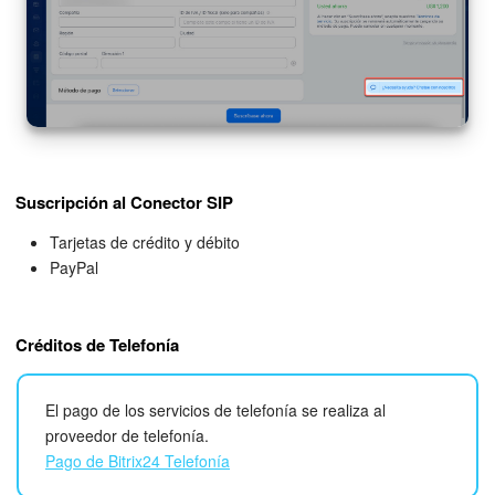
Grupos de trabajo
Tareas y proyectos
CoPilot - IA en Bitrix24
CRM
Suscripción al Conector SIP
Reserva
Tarjetas de crédito y débito
PayPal
Contact center
Sales center
Créditos de Telefonía
CRM Analytics
El pago de los servicios de telefonía se realiza al
BI Builder
proveedor de telefonía.
Pago de Bitrix24 Telefonía
Bitrix24 Market