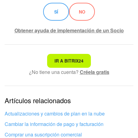
Flujos de trabajo
SÍ
NO
Marketing
Obtener ayuda de implementación de un Socio
Gestión del inventario
Telefonía
No es lo que estoy buscando
IR A BITRIX24
Widget del empleado
¿No tiene una cuenta?
Créela gratis
Texto complicado e incomprensible
La información está desactualizada
Configuraciones de la cuenta
La explicación es demasiado corta. Necesito más
Artículos relacionados
Bitrix24 En Premisa
información
Actualizaciones y cambios de plan en la nube
Bitrix24 Messenger
No me gusta cómo funciona esta herramienta
Cambiar la información de pago y facturación
Preguntas generales
Comprar una suscripción comercial