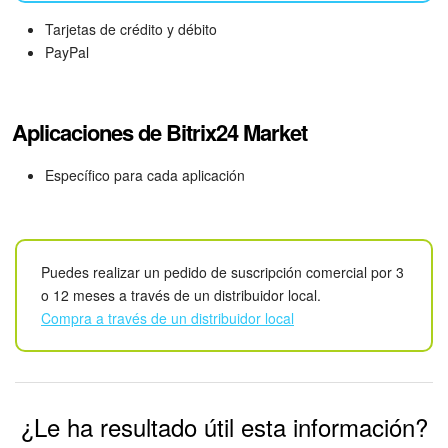
Tarjetas de crédito y débito
Sitios web
PayPal
Tienda Online
Aplicaciones de Bitrix24 Market
CRM + Online store
Específico para cada aplicación
Tienda CRM
Empleados
Puedes realizar un pedido de suscripción comercial por 3
Base de conocimientos
o 12 meses a través de un distribuidor local.
Compra a través de un distribuidor local
Firma electrónica
Firma electrónica para RR. HH.
¿Le ha resultado útil esta información?
Automatización