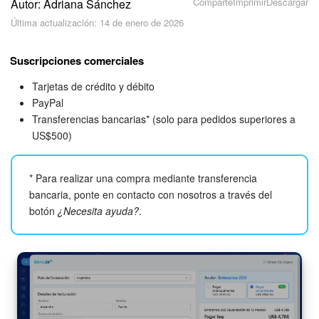
Comparte
Imprimir
Descargar
Autor: Adriana Sánchez
Seguridad
Última actualización: 14 de enero de 2026
Planes y pagos
Suscripciones comerciales
Cómo empezar
Tarjetas de crédito y débito
PayPal
Feed
Transferencias bancarias* (solo para pedidos superiores a
US$500)
Messenger
* Para realizar una compra mediante transferencia
Collabs
bancaria, ponte en contacto con nosotros a través del
botón
¿Necesita ayuda?
.
Calendario
Bitrix24 Drive
Webmail