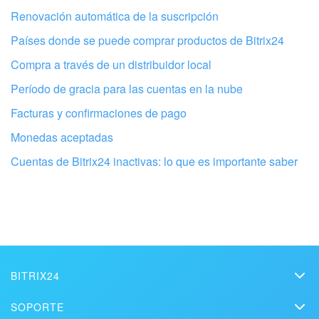
Renovación automática de la suscripción
Actualización de los artículos (archivo)
Países donde se puede comprar productos de Bitrix24
Compra a través de un distribuidor local
EMPEZAR GRATIS
Período de gracia para las cuentas en la nube
INICIAR SESIÓN
Facturas y confirmaciones de pago
Monedas aceptadas
Cuentas de Bitrix24 inactivas: lo que es importante saber
Configura tu Bitrix24 con profesionales
locales
ENCONTRAR UN SOCIO DE BITRIX24 CERCA DE MI
BITRIX24
Bitrix24
SOPORTE
Precios