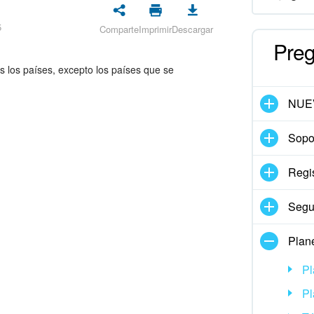
5
Comparte
Imprimir
Descargar
Preg
 los países, excepto los países que se
NUE
Sopor
Regis
Segu
Plan
Pl
Pl