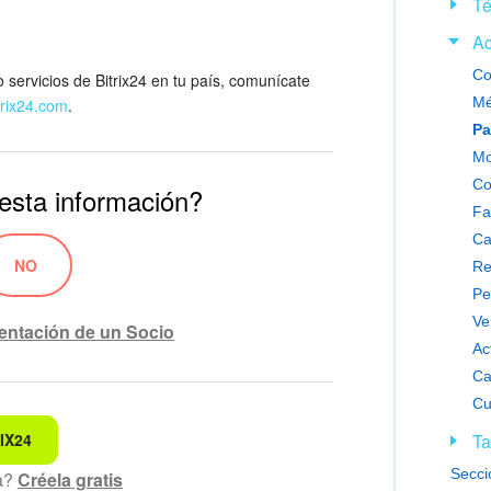
Té
Ac
Co
 servicios de Bitrix24 en tu país, comunícate
Mé
rix24.com
.
Mo
Co
 esta información?
Fa
Ca
NO
Re
Pe
Ve
entación de un Socio
Ac
Ca
IX24
Ta
ndo
Secci
ta?
Créela gratis