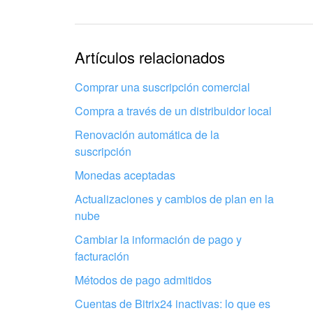
Texto complicado e incom
La información está desac
Artículos relacionados
La explicación es demasi
Comprar una suscripción comercial
información
Compra a través de un distribuidor local
Renovación automática de la
No me gusta cómo funcion
suscripción
Monedas aceptadas
Actualizaciones y cambios de plan en la
nube
Cambiar la información de pago y
Configura tu Bitrix24 con profesion
facturación
locales
Métodos de pago admitidos
Cuentas de Bitrix24 inactivas: lo que es
ENCONTRAR UN SOCIO DE BITRIX24 CERCA DE M