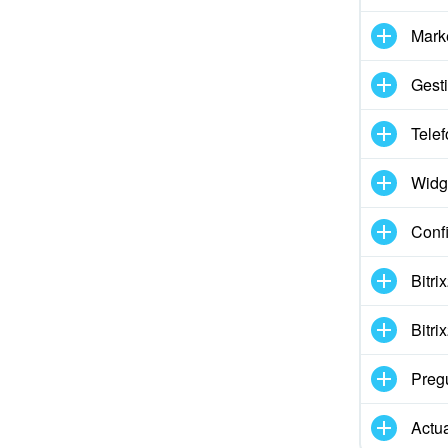
Mark
Gesti
Telef
Widg
Conf
Bitr
Bitr
Preg
Actua