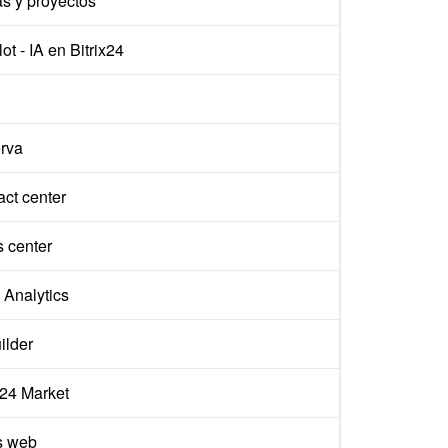
s y proyectos
ot - IA en Bitrix24
rva
ct center
s center
Analytics
ilder
x24 Market
s web