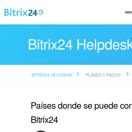
HER
Bitrix24 Helpdes
BITRIX24 HELPDESK
PLANES Y PAGOS
Países donde se puede com
Bitrix24