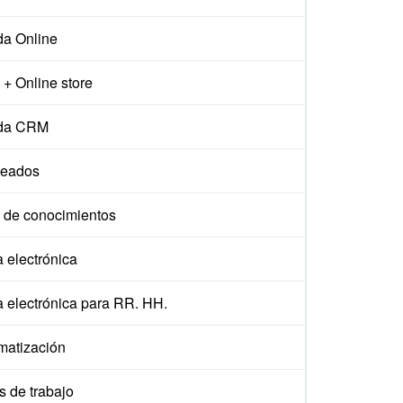
da Online
+ Online store
da CRM
eados
 de conocimientos
 electrónica
a electrónica para RR. HH.
matización
s de trabajo