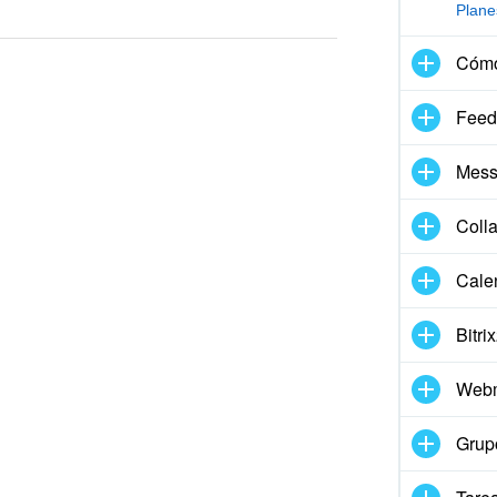
prensible
Plane
Cómo
tualizada
Feed
ado corta. Necesito más
Mess
a esta herramienta
Coll
Cale
Bitri
Webm
ales
Grup
I