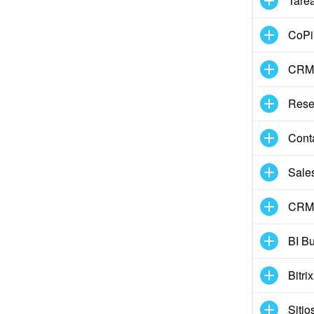
Tarea
CoPil
CRM
Rese
Conta
Sale
CRM 
BI Bu
Bitri
Sitio