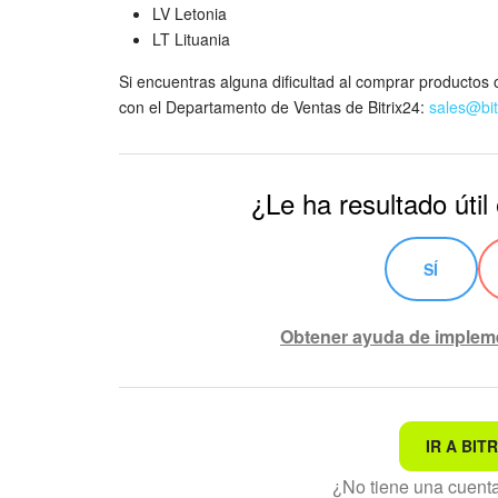
LV Letonia
LT Lituania
Si encuentras alguna dificultad al comprar productos o
con el Departamento de Ventas de Bitrix24:
sales@bit
¿Le ha resultado útil
SÍ
Obtener ayuda de implem
IR A BITR
No es lo que estoy busca
¿No tiene una cuen