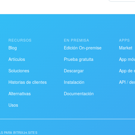
RECURSOS
EN PREMISA
APPS
Blog
Edición On-premise
Market
Artículos
Prueba gratuita
App móv
Soluciones
Descargar
App de e
Historias de clientes
Instalación
API / de
Alternativas
Documentación
Usos
S PARA BITRIX24.SITES