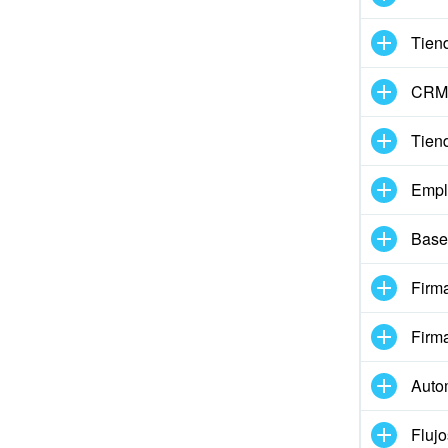
Tien
CRM 
Tien
Empl
Base
Firma
Firm
Auto
Flujo