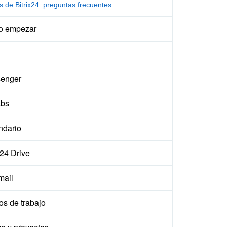
s de Bitrix24: preguntas frecuentes
 empezar
enger
abs
ndario
x24 Drive
ail
os de trabajo