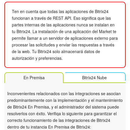
Grupos de trabajo
Ten en cuenta que todas las aplicaciones de Bitrix24
Tareas
funcionan a través de REST API. Eso significa que las
partes internas de las aplicaciones nunca se instalan en
Proyectos con IA
tu Bitrix24. La instalación de una aplicación del Market te
permite llamar a un servidor de aplicaciones externo para
CoPilot - IA en Bitrix24
procesar las solicitudes y enviar las respuestas a través
de la web. Tu Bitrix24 solo almacenará datos de
CRM
autorización y preferencias.
Reserva
En Premisa
Bitrix24 Nube
Contact center
Inconvenientes relacionados con las integraciones se asocian
Sales center
predominantemente con la implementación y el mantenimiento
de Bitrix24 En Premisa, y el administrador del sistema puede
resolverlos con éxito. Verifiqa lo siguiente para garantizar el
CRM Analytics
correcto funcionamiento de las integraciones de Bitrix24
dentro de tu instancia En Premisa de Bitrix24:
BI Builder