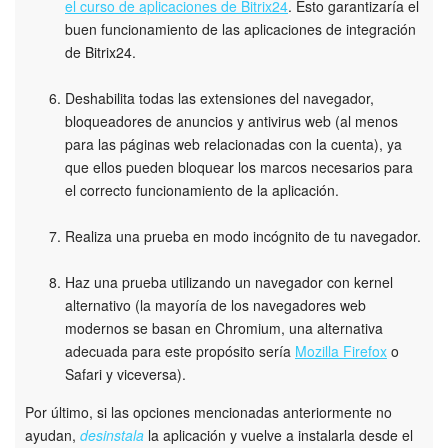
el curso de aplicaciones de Bitrix24
. Esto garantizaría el
Preguntas generales
buen funcionamiento de las aplicaciones de integración
de Bitrix24.
Actualización de los artículos (archivo)
Deshabilita todas las extensiones del navegador,
bloqueadores de anuncios y antivirus web (al menos
para las páginas web relacionadas con la cuenta), ya
EMPEZAR GRATIS
que ellos pueden bloquear los marcos necesarios para
el correcto funcionamiento de la aplicación.
INICIAR SESIÓN
Realiza una prueba en modo incógnito de tu navegador.
Haz una prueba utilizando un navegador con kernel
alternativo (la mayoría de los navegadores web
modernos se basan en Chromium, una alternativa
adecuada para este propósito sería
Mozilla Firefox
o
Safari y viceversa).
Por último, si las opciones mencionadas anteriormente no
ayudan,
desinstala
la aplicación y vuelve a instalarla desde el