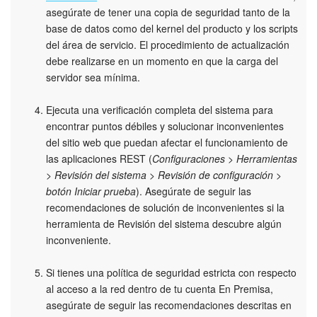
asegúrate de tener una copia de seguridad tanto de la
Automatización
base de datos como del kernel del producto y los scripts
del área de servicio. El procedimiento de actualización
Flujos de trabajo
debe realizarse en un momento en que la carga del
servidor sea mínima.
Marketing
Ejecuta una verificación completa del sistema para
encontrar puntos débiles y solucionar inconvenientes
Gestión del inventario
del sitio web que puedan afectar el funcionamiento de
las aplicaciones REST (
Configuraciones > Herramientas
Telefonía
> Revisión del sistema > Revisión de configuración >
botón Iniciar prueba
). Asegúrate de seguir las
Widget del empleado
recomendaciones de solución de inconvenientes si la
herramienta de Revisión del sistema descubre algún
Configuraciones de la cuenta
inconveniente.
Bitrix24 En Premisa
Si tienes una política de seguridad estricta con respecto
al acceso a la red dentro de tu cuenta En Premisa,
Bitrix24 Messenger
asegúrate de seguir las recomendaciones descritas en