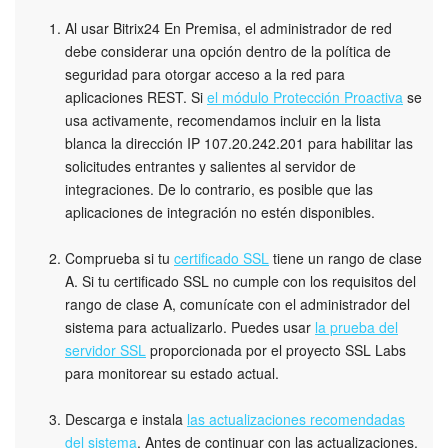
Al usar Bitrix24 En Premisa, el administrador de red
Bitrix24 Market
debe considerar una opción dentro de la política de
seguridad para otorgar acceso a la red para
Sitios web
aplicaciones REST. Si
el módulo Protección Proactiva
se
usa activamente, recomendamos incluir en la lista
Tienda Online
blanca la dirección IP 107.20.242.201 para habilitar las
solicitudes entrantes y salientes al servidor de
integraciones. De lo contrario, es posible que las
CRM + Online store
aplicaciones de integración no estén disponibles.
Tienda CRM
Comprueba si tu
certificado SSL
tiene un rango de clase
A. Si tu certificado SSL no cumple con los requisitos del
Empleados
rango de clase A, comunícate con el administrador del
sistema para actualizarlo. Puedes usar
la prueba del
Base de conocimientos
servidor SSL
proporcionada por el proyecto SSL Labs
para monitorear su estado actual.
Firma electrónica
Descarga e instala
las actualizaciones recomendadas
Firma electrónica para RR. HH.
del sistema
. Antes de continuar con las actualizaciones,