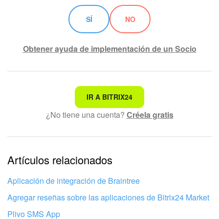
SÍ
NO
Obtener ayuda de implementación de un Socio
No es lo que estoy buscando
IR A BITRIX24
¿No tiene una cuenta?
Créela gratis
Texto complicado e incomprensible
La información está desactualizada
La explicación es demasiado corta. Necesito más
Artículos relacionados
información
Aplicación de integración de Braintree
No me gusta cómo funciona esta herramienta
Agregar reseñas sobre las aplicaciones de Bitrix24 Market
Plivo SMS App