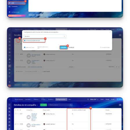
Automatización
Flujos de trabajo
Marketing
Gestión del inventario
Telefonía
Widget del empleado
Configuraciones de la cuenta
Bitrix24 En Premisa
Bitrix24 Messenger