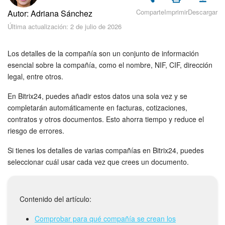
Seguridad
Comparte
Imprimir
Descargar
Autor: Adriana Sánchez
Última actualización: 2 de julio de 2026
Planes y pagos
Cómo empezar
Los detalles de la compañía son un conjunto de información
esencial sobre la compañía, como el nombre, NIF, CIF, dirección
legal, entre otros.
Feed
En Bitrix24, puedes añadir estos datos una sola vez y se
Messenger
completarán automáticamente en facturas, cotizaciones,
contratos y otros documentos. Esto ahorra tiempo y reduce el
Collabs
riesgo de errores.
Si tienes los detalles de varias compañías en Bitrix24, puedes
Calendario
seleccionar cuál usar cada vez que crees un documento.
Bitrix24 Drive
Contenido del artículo:
Webmail
Comprobar para qué compañía se crean los