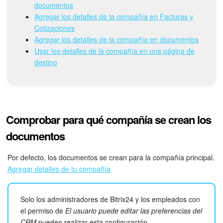
Grupos de trabajo
documentos
Agregar los detalles de la compañía en Facturas y
Tareas
Cotizaciones
Agregar los detalles de la compañía en documentos
Proyectos con IA
Usar los detalles de la compañía en una página de
destino
CoPilot - IA en Bitrix24
CRM
Comprobar para qué compañía se crean los
Reserva
documentos
Contact center
Por defecto, los documentos se crean para la compañía principal.
Agregar detalles de tu compañía
Sales center
CRM Analytics
Solo los administradores de Bitrix24 y los empleados con
el permiso de
El usuario puede editar las preferencias del
BI Builder
CRM
pueden realizar esta configuración.