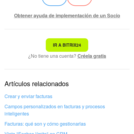
Obtener ayuda de implementación de un Socio
No es lo que estoy buscando
IR A BITRIX24
¿No tiene una cuenta?
Créela gratis
Texto complicado e incomprensible
La información está desactualizada
La explicación es demasiado corta. Necesito más
Artículos relacionados
información
Crear y enviar facturas
No me gusta cómo funciona esta herramienta
Campos personalizados en facturas y procesos
inteligentes
Facturas: qué son y cómo gestionarlas
Vista "Fechas límite" en CRM