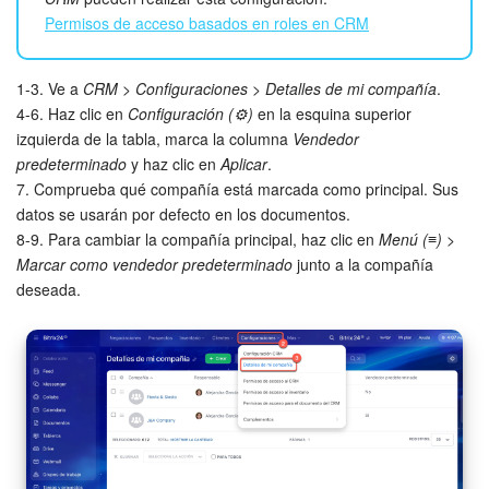
Permisos de acceso basados en roles en CRM
Bitrix24 Market
1-3. Ve a
CRM
>
Configuraciones
>
Detalles de mi compañía
.
Sitios web
4-6. Haz clic en
Configuración (⚙️)
en la esquina superior
izquierda de la tabla, marca la columna
Vendedor
Tienda Online
predeterminado
y haz clic en
Aplicar
.
7. Comprueba qué compañía está marcada como principal. Sus
CRM + Online store
datos se usarán por defecto en los documentos.
8-9. Para cambiar la compañía principal, haz clic en
Menú (≡)
>
Tienda CRM
Marcar como vendedor predeterminado
junto a la compañía
deseada.
Empleados
Base de conocimientos
Firma electrónica
Firma electrónica para RR. HH.