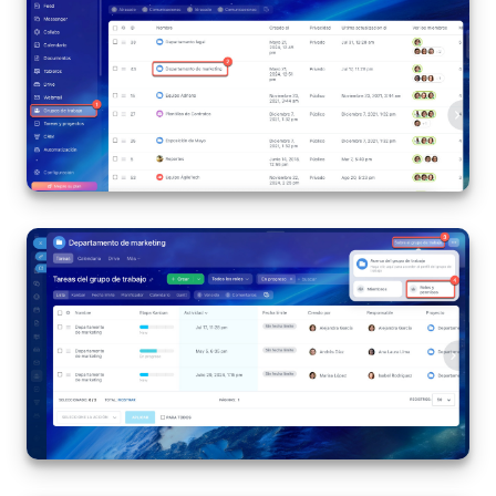
Grupos de trabajo
Tareas
Proyectos con IA
CoPilot - IA en Bitrix24
CRM
Reserva
Contact center
Sales center
CRM Analytics
BI Builder