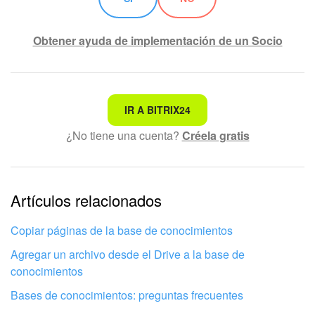
Obtener ayuda de implementación de un Socio
No es lo que estoy buscando
IR A BITRIX24
¿No tiene una cuenta?
Créela gratis
Texto complicado e incomprensible
La información está desactualizada
La explicación es demasiado corta. Necesito más
Artículos relacionados
información
Copiar páginas de la base de conocimientos
No me gusta cómo funciona esta herramienta
Agregar un archivo desde el Drive a la base de
conocimientos
Bases de conocimientos: preguntas frecuentes