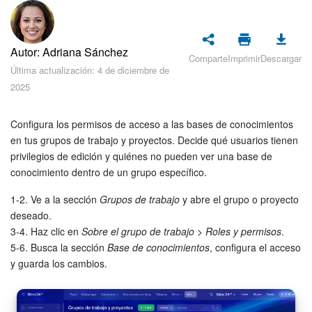
Seguridad
Planes y pagos
Autor: Adriana Sánchez
Comparte
Imprimir
Descargar
Última actualización: 4 de diciembre de
Cómo empezar
2025
Feed
Configura los permisos de acceso a las bases de conocimientos
en tus grupos de trabajo y proyectos. Decide qué usuarios tienen
Messenger
privilegios de edición y quiénes no pueden ver una base de
conocimiento dentro de un grupo específico.
Collabs
1-2. Ve a la sección
Grupos de trabajo
y abre el grupo o proyecto
Calendario
deseado.
3-4. Haz clic en
Sobre el grupo de trabajo
>
Roles y permisos
.
Bitrix24 Drive
5-6. Busca la sección
Base de conocimientos
, configura el acceso
y guarda los cambios.
Webmail