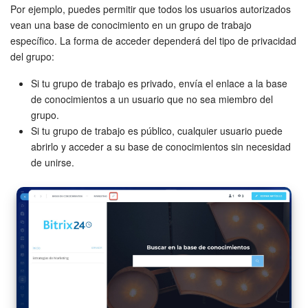
Por ejemplo, puedes permitir que todos los usuarios autorizados
Automatización
vean una base de conocimiento en un grupo de trabajo
específico. La forma de acceder dependerá del tipo de privacidad
del grupo:
Flujos de trabajo
Si tu grupo de trabajo es privado, envía el enlace a la base
Marketing
de conocimientos a un usuario que no sea miembro del
grupo.
Gestión del inventario
Si tu grupo de trabajo es público, cualquier usuario puede
abrirlo y acceder a su base de conocimientos sin necesidad
Telefonía
de unirse.
Widget del empleado
Configuraciones de la cuenta
Bitrix24 En Premisa
Bitrix24 Messenger