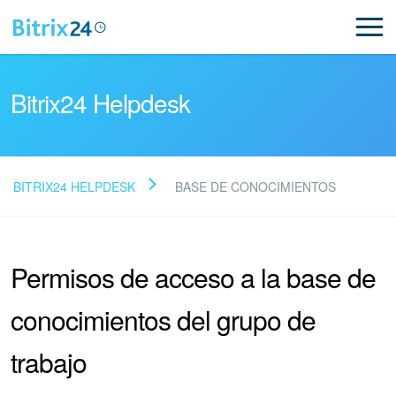
Bitrix24 Helpdesk
BITRIX24 HELPDESK
BASE DE CONOCIMIENTOS
Preguntas Frecuentes
Permisos de acceso a la base de
NUEVO
conocimientos del grupo de
Soporte de Bitrix24
trabajo
Registro e inicio de sesión en Bitrix24