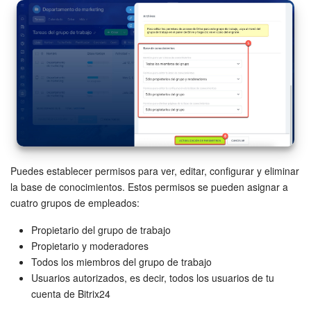
Bitrix24 Market
Sitios web
Tienda Online
CRM + Online store
Tienda CRM
Puedes establecer permisos para ver, editar, configurar y eliminar
la base de conocimientos. Estos permisos se pueden asignar a
Empleados
cuatro grupos de empleados:
Propietario del grupo de trabajo
Base de conocimientos
Propietario y moderadores
Todos los miembros del grupo de trabajo
Firma electrónica
Usuarios autorizados, es decir, todos los usuarios de tu
cuenta de Bitrix24
Firma electrónica para RR. HH.