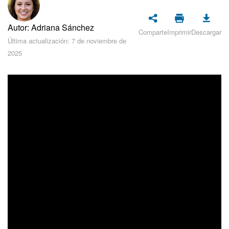
Seguridad
Autor: Adriana Sánchez
Planes y pagos
Comparte
Imprimir
Descargar
Última actualización: 7 de noviembre de
2025
Cómo empezar
Feed
Messenger
Collabs
Calendario
Bitrix24 Drive
Webmail