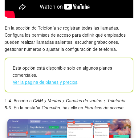
Grupos de trabajo
Tareas
En la sección de Telefonía se registran todas las llamadas.
Proyectos con IA
Configura los permisos de acceso para definir qué empleados
pueden realizar llamadas salientes, escuchar grabaciones,
CoPilot - IA en Bitrix24
gestionar números o ajustar la configuración de telefonía.
CRM
Esta opción está disponible solo en algunos planes
comerciales.
Reserva
Ver la página de planes y precios
.
Contact center
1-4. Accede a
CRM
>
Ventas
>
Canales de ventas
>
Telefonía
.
Sales center
5-6. En la pestaña
Conexión
, haz clic en
Permisos de acceso
.
CRM Analytics
BI Builder