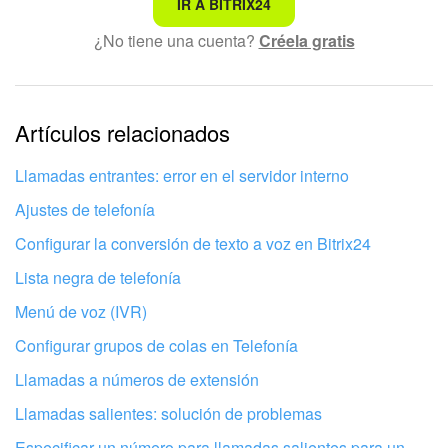
No es lo que estoy buscando
IR A BITRIX24
¿No tiene una cuenta?
Créela gratis
Texto complicado e incomprensible
La información está desactualizada
La explicación es demasiado corta. Necesito más
Artículos relacionados
información
Llamadas entrantes: error en el servidor interno
No me gusta cómo funciona esta herramienta
Ajustes de telefonía
Configurar la conversión de texto a voz en Bitrix24
Lista negra de telefonía
Menú de voz (IVR)
Configurar grupos de colas en Telefonía
Llamadas a números de extensión
Llamadas salientes: solución de problemas
Especificar un número para llamadas salientes para un