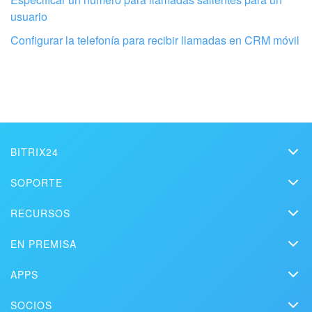
usuario
Configurar la telefonía para recibir llamadas en CRM móvil
Configura tu Bitrix24 con profesionales
locales
ENCONTRAR UN SOCIO DE BITRIX24 CERCA DE MI
BITRIX24
Bitrix24
SOPORTE
Precios
Helpdesk
RECURSOS
Kit de medios
Webinars
Blog
Contacto
EN PREMISA
Videos instructivos
Artículos
Edición On-premise
En la prensa
Contacte al soporte
APPS
Soluciones
Prueba gratuita
Market
Programar una demo
Historias de clientes
SOCIOS
Descargar