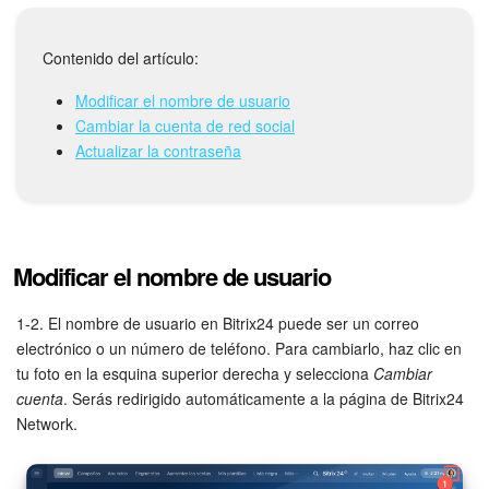
Grupos de trabajo
Tareas
Contenido del artículo:
Modificar el nombre de usuario
Proyectos con IA
Cambiar la cuenta de red social
Actualizar la contraseña
CoPilot - IA en Bitrix24
CRM
Reserva
Modificar el nombre de usuario
Contact center
1-2. El nombre de usuario en Bitrix24 puede ser un correo
electrónico o un número de teléfono. Para cambiarlo, haz clic en
tu foto en la esquina superior derecha y selecciona
Cambiar
Sales center
cuenta
. Serás redirigido automáticamente a la página de Bitrix24
Network.
CRM Analytics
BI Builder