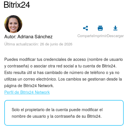
Bitrix24
Seguridad
Planes y pagos
Cómo empezar
Comparte
Imprimir
Descargar
Autor: Adriana Sánchez
Feed
Última actualización: 26 de junio de 2026
Messenger
Puedes modificar tus credenciales de acceso (nombre de usuario
y contraseña) o asociar otra red social a tu cuenta de Bitrix24.
Collabs
Esto resulta útil si has cambiado de número de teléfono o ya no
utilizas un correo electrónico. Los cambios se gestionan desde la
página de Bitrix24 Network.
Calendario
Perfil de Bitrix24 Network
Bitrix24 Drive
Solo el propietario de la cuenta puede modificar el
Webmail
nombre de usuario y la contraseña de su Bitrix24.