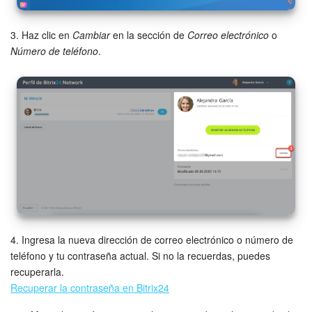
Automatización
3. Haz clic en
Cambiar
en la sección de
Correo electrónico
o
Número de teléfono
.
Flujos de trabajo
Marketing
Gestión del inventario
Telefonía
Widget del empleado
Configuraciones de la cuenta
4. Ingresa la nueva dirección de correo electrónico o número de
teléfono y tu contraseña actual. Si no la recuerdas, puedes
Bitrix24 En Premisa
recuperarla.
Recuperar la contraseña en Bitrix24
Bitrix24 Messenger