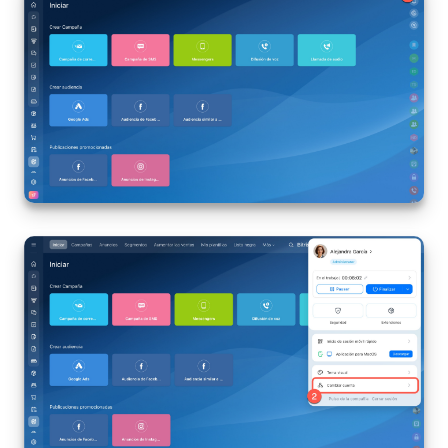
Bitrix24 Market
Sitios web
Tienda Online
CRM + Online store
Tienda CRM
Empleados
Base de conocimientos
Firma electrónica
Firma electrónica para RR. HH.