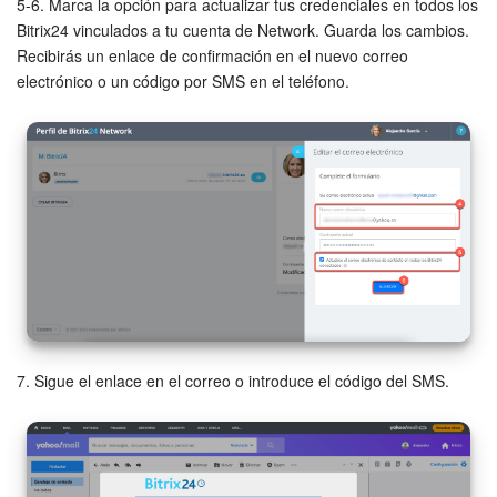
5-6. Marca la opción para actualizar tus credenciales en todos los
Bitrix24 vinculados a tu cuenta de Network. Guarda los cambios.
Preguntas generales
Recibirás un enlace de confirmación en el nuevo correo
electrónico o un código por SMS en el teléfono.
Actualización de los artículos (archivo)
EMPEZAR GRATIS
INICIAR SESIÓN
7. Sigue el enlace en el correo o introduce el código del SMS.