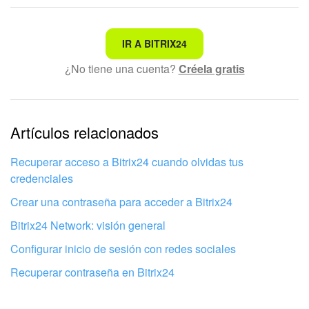
No es lo que estoy buscando
IR A BITRIX24
¿No tiene una cuenta?
Créela gratis
Texto complicado e incomprensible
La información está desactualizada
La explicación es demasiado corta. Necesito más
Artículos relacionados
información
Recuperar acceso a Bitrix24 cuando olvidas tus
No me gusta cómo funciona esta herramienta
credenciales
Crear una contraseña para acceder a Bitrix24
Bitrix24 Network: visión general
Configurar inicio de sesión con redes sociales
Recuperar contraseña en Bitrix24