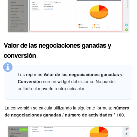
Preguntas generales
Actualización de los artículos (archivo)
Valor de las negociaciones ganadas y
EMPEZAR GRATIS
conversión
INICIAR SESIÓN
Los reportes
Valor de las negociaciones ganadas
y
Conversión
son un widget del sistema. No puede
editarlo ni moverlo a otra ubicación.
La conversión se calcula utilizando la siguiente fórmula:
número
de negociaciones ganadas / número de actividades * 100
.