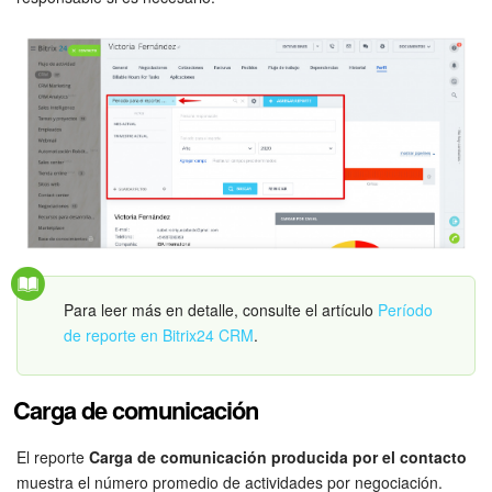
Bitrix24 Market
Sitios web
Tienda Online
CRM + Online store
Tienda CRM
Para leer más en detalle, consulte el artículo
Período
Empleados
de reporte en Bitrix24 CRM
.
Base de conocimientos
Carga de comunicación
Firma electrónica
El reporte
Carga de comunicación producida por el contacto
Firma electrónica para RR. HH.
muestra el número promedio de actividades por negociación.