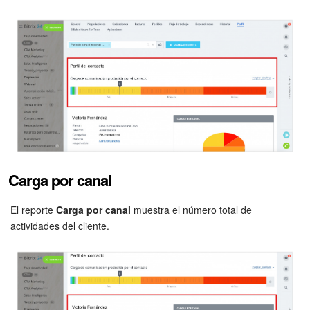
Automatización
Flujos de trabajo
Marketing
Gestión del inventario
Telefonía
Carga por canal
Widget del empleado
El reporte
Carga por canal
muestra el número total de
actividades del cliente.
Configuraciones de la cuenta
Bitrix24 En Premisa
Bitrix24 Messenger