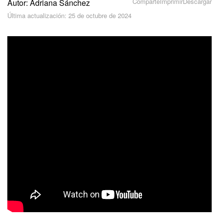
Comparte
Imprimir
Descargar
Autor: Adriana Sánchez
Seguridad
Última actualización: 25 de octubre de 2024
Planes y pagos
Cómo empezar
Feed
Messenger
Collabs
Calendario
Bitrix24 Drive
Webmail