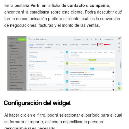
Grupos de trabajo
En la pestaña
Perfil
en la ficha de
contacto
o
compañía
,
encontrará la estadística sobre este cliente. Podrá descubrir qué
Tareas
forma de comunicación prefiere el cliente, cuál es la conversión
de negociaciones, facturas y el monto de las ventas.
Proyectos con IA
CoPilot - IA en Bitrix24
CRM
Reserva
Contact center
Sales center
Configuración del widget
CRM Analytics
Al hacer clic en el filtro, podrá seleccionar el período para el cual
se formará el reporte, así como especificar la persona
BI Builder
responsable si es necesario.