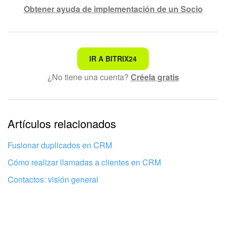
Obtener ayuda de implementación de un Socio
No es lo que estoy buscando
IR A BITRIX24
¿No tiene una cuenta?
Créela gratis
Texto complicado e incomprensible
La información está desactualizada
La explicación es demasiado corta. Necesito más
Artículos relacionados
información
Fusionar duplicados en CRM
No me gusta cómo funciona esta herramienta
Cómo realizar llamadas a clientes en CRM
Contactos: visión general