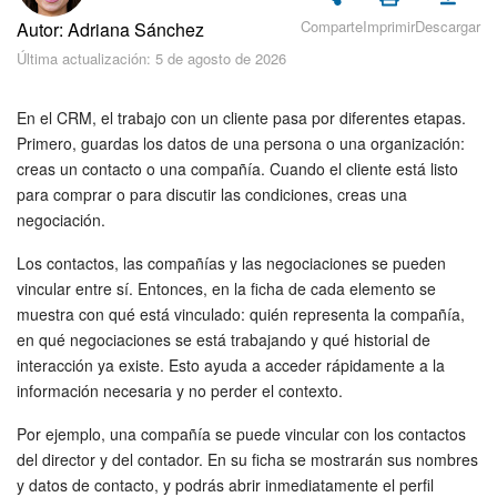
Seguridad
Comparte
Imprimir
Descargar
Autor: Adriana Sánchez
Última actualización: 5 de agosto de 2026
Planes y pagos
Cómo empezar
En el CRM, el trabajo con un cliente pasa por diferentes etapas.
Primero, guardas los datos de una persona o una organización:
creas un contacto o una compañía. Cuando el cliente está listo
Feed
para comprar o para discutir las condiciones, creas una
negociación.
Messenger
Los contactos, las compañías y las negociaciones se pueden
Collabs
vincular entre sí. Entonces, en la ficha de cada elemento se
muestra con qué está vinculado: quién representa la compañía,
Calendario
en qué negociaciones se está trabajando y qué historial de
interacción ya existe. Esto ayuda a acceder rápidamente a la
Bitrix24 Drive
información necesaria y no perder el contexto.
Por ejemplo, una compañía se puede vincular con los contactos
Webmail
del director y del contador. En su ficha se mostrarán sus nombres
y datos de contacto, y podrás abrir inmediatamente el perfil