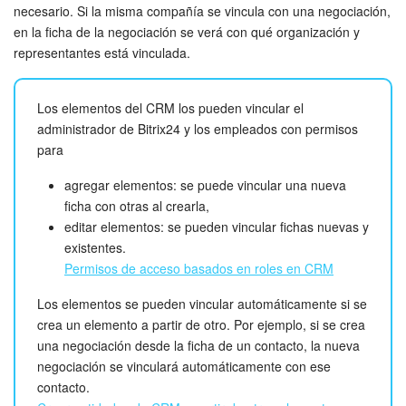
Grupos de trabajo
necesario. Si la misma compañía se vincula con una negociación,
en la ficha de la negociación se verá con qué organización y
Tareas
representantes está vinculada.
Proyectos con IA
Los elementos del CRM los pueden vincular el
administrador de Bitrix24 y los empleados con permisos
CoPilot - IA en Bitrix24
para
CRM
agregar elementos: se puede vincular una nueva
ficha con otras al crearla,
Reserva
editar elementos: se pueden vincular fichas nuevas y
existentes.
Contact center
Permisos de acceso basados en roles en CRM
Los elementos se pueden vincular automáticamente si se
Sales center
crea un elemento a partir de otro. Por ejemplo, si se crea
una negociación desde la ficha de un contacto, la nueva
CRM Analytics
negociación se vinculará automáticamente con ese
contacto.
BI Builder