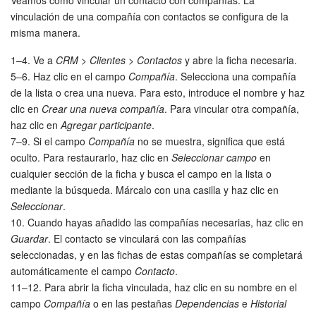
vinculación de una compañía con contactos se configura de la
Automatización
misma manera.
Flujos de trabajo
1–4. Ve a
CRM > Clientes > Contactos
y abre la ficha necesaria.
5–6. Haz clic en el campo
Compañía
. Selecciona una compañía
de la lista o crea una nueva. Para esto, introduce el nombre y haz
Marketing
clic en
Crear una nueva compañía
. Para vincular otra compañía,
haz clic en
Agregar participante
.
Gestión del inventario
7–9. Si el campo
Compañía
no se muestra, significa que está
oculto. Para restaurarlo, haz clic en
Seleccionar campo
en
Telefonía
cualquier sección de la ficha y busca el campo en la lista o
mediante la búsqueda. Márcalo con una casilla y haz clic en
Widget del empleado
Seleccionar
.
10. Cuando hayas añadido las compañías necesarias, haz clic en
Configuraciones de la cuenta
Guardar
. El contacto se vinculará con las compañías
seleccionadas, y en las fichas de estas compañías se completará
Bitrix24 En Premisa
automáticamente el campo
Contacto
.
11–12. Para abrir la ficha vinculada, haz clic en su nombre en el
Bitrix24 Messenger
campo
Compañía
o en las pestañas
Dependencias
e
Historial