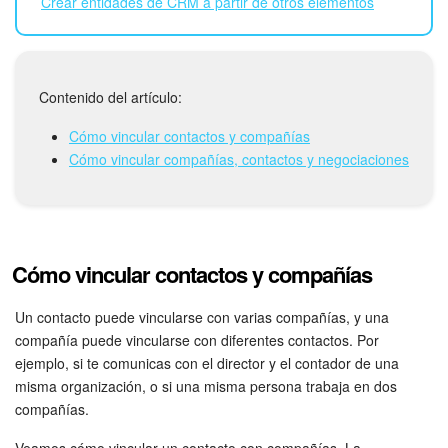
Crear entidades de CRM a partir de otros elementos
Bitrix24 Market
Sitios web
Contenido del artículo:
Cómo vincular contactos y compañías
Tienda Online
Cómo vincular compañías, contactos y negociaciones
CRM + Online store
Tienda CRM
Cómo vincular contactos y compañías
Empleados
Un contacto puede vincularse con varias compañías, y una
Base de conocimientos
compañía puede vincularse con diferentes contactos. Por
ejemplo, si te comunicas con el director y el contador de una
Firma electrónica
misma organización, o si una misma persona trabaja en dos
compañías.
Firma electrónica para RR. HH.
Veamos cómo vincular un contacto con compañías. La