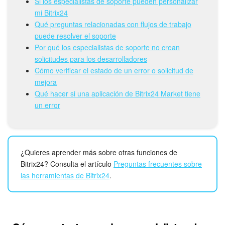
Grupos de trabajo
Si los especialistas de soporte pueden personalizar
mi Bitrix24
Qué preguntas relacionadas con flujos de trabajo
Tareas
puede resolver el soporte
Por qué los especialistas de soporte no crean
Proyectos con IA
solicitudes para los desarrolladores
Cómo verificar el estado de un error o solicitud de
CoPilot - IA en Bitrix24
mejora
Qué hacer si una aplicación de Bitrix24 Market tiene
CRM
un error
Reserva
Contact center
¿Quieres aprender más sobre otras funciones de
Bitrix24? Consulta el artículo
Preguntas frecuentes sobre
Sales center
las herramientas de Bitrix24
.
CRM Analytics
BI Builder