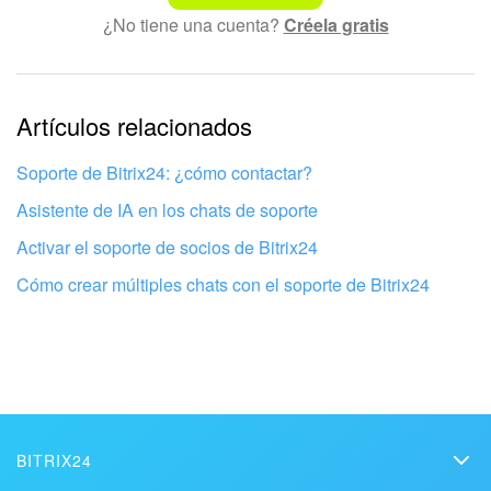
¿No tiene una cuenta?
Créela gratis
Texto complicado e incomprensible
La información está desactualizada
La explicación es demasiado corta. Necesito más
Artículos relacionados
información
Soporte de Bitrix24: ¿cómo contactar?
No me gusta cómo funciona esta herramienta
Asistente de IA en los chats de soporte
Activar el soporte de socios de Bitrix24
Cómo crear múltiples chats con el soporte de Bitrix24
BITRIX24
Bitrix24