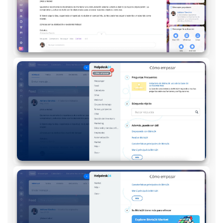
Automatización
Flujos de trabajo
Marketing
Gestión del inventario
Telefonía
Widget del empleado
Configuraciones de la cuenta
Bitrix24 En Premisa
Bitrix24 Messenger