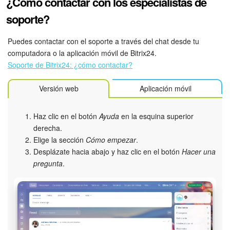
¿Cómo contactar con los especialistas de
soporte?
Bitrix24 Market
Puedes contactar con el soporte a través del chat desde tu
Sitios web
computadora o la aplicación móvil de Bitrix24.
Soporte de Bitrix24: ¿cómo contactar?
Tienda Online
Versión web
Aplicación móvil
CRM + Online store
Haz clic en el botón
Ayuda
en la esquina superior
Tienda CRM
derecha.
Elige la sección
Cómo empezar
.
Empleados
Desplázate hacia abajo y haz clic en el botón
Hacer una
pregunta
.
Base de conocimientos
Firma electrónica
Firma electrónica para RR. HH.