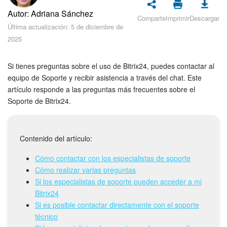
Seguridad
Autor: Adriana Sánchez
Comparte
Imprimir
Descargar
Última actualización: 5 de diciembre de
Planes y pagos
2025
Cómo empezar
Si tienes preguntas sobre el uso de Bitrix24, puedes contactar al
equipo de Soporte y recibir asistencia a través del chat. Este
Feed
artículo responde a las preguntas más frecuentes sobre el
Soporte de Bitrix24.
Messenger
Collabs
Contenido del artículo:
Calendario
Cómo contactar con los especialistas de soporte
Cómo realizar varias preguntas
Bitrix24 Drive
Si los especialistas de soporte pueden acceder a mi
Bitrix24
Webmail
Si es posible contactar directamente con el soporte
técnico