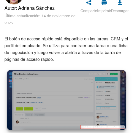
Seguridad
Autor: Adriana Sánchez
Comparte
Imprimir
Descargar
Última actualización: 14 de noviembre de
Planes y pagos
2025
Cómo empezar
El botón de acceso rápido está disponible en las tareas, CRM y el
perfil del empleado. Se utiliza para contraer una tarea o una ficha
Feed
de negociación y luego volver a abrirla a través de la barra de
páginas de acceso rápido.
Messenger
Collabs
Calendario
Bitrix24 Drive
Webmail