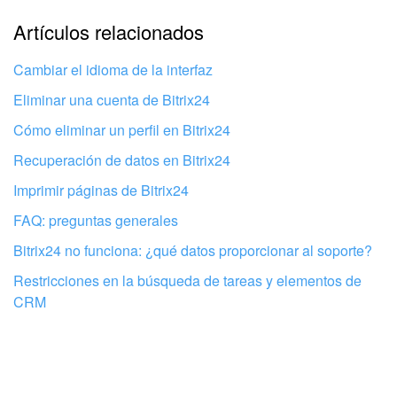
La explicación es demasiado corta. Necesito más
Artículos relacionados
Automatización
información
Cambiar el idioma de la interfaz
Flujos de trabajo
No me gusta cómo funciona esta herramienta
Eliminar una cuenta de Bitrix24
Marketing
Cómo eliminar un perfil en Bitrix24
Recuperación de datos en Bitrix24
Gestión del inventario
Imprimir páginas de Bitrix24
Telefonía
FAQ: preguntas generales
Widget del empleado
Bitrix24 no funciona: ¿qué datos proporcionar al soporte?
Restricciones en la búsqueda de tareas y elementos de
Configuraciones de la cuenta
CRM
Bitrix24 En Premisa
Configura tu Bitrix24 con profesionales
Bitrix24 Messenger