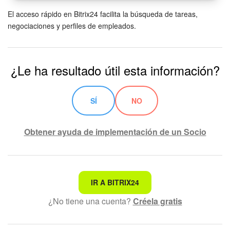
El acceso rápido en Bitrix24 facilita la búsqueda de tareas,
Bitrix24 Market
negociaciones y perfiles de empleados.
Sitios web
¿Le ha resultado útil esta información?
Tienda Online
CRM + Online store
SÍ
NO
Tienda CRM
Obtener ayuda de implementación de un Socio
Empleados
Base de conocimientos
No es lo que estoy buscando
IR A BITRIX24
Firma electrónica
¿No tiene una cuenta?
Créela gratis
Texto complicado e incomprensible
Firma electrónica para RR. HH.
La información está desactualizada