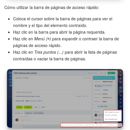
Grupos de trabajo
Cómo utilizar la barra de páginas de acceso rápido:
Tareas
Coloca el cursor sobre la barra de páginas para ver el
nombre y el tipo del elemento contraído.
Proyectos con IA
Haz clic en la barra para abrir la página requerida.
Haz clic en
Menú (≡)
para expandir o contraer la barra de
CoPilot - IA en Bitrix24
páginas de acceso rápido.
Haz clic en
Tres puntos (...)
para abrir la lista de páginas
CRM
contraídas o vaciar la barra de páginas.
Reserva
Contact center
Sales center
CRM Analytics
BI Builder