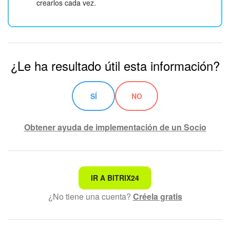
crearlos cada vez.
¿Le ha resultado útil esta información?
SÍ
NO
Obtener ayuda de implementación de un Socio
No es lo que estoy buscando
IR A BITRIX24
¿No tiene una cuenta?
Créela gratis
Texto complicado e incomprensible
La información está desactualizada