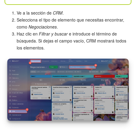
Grupos de trabajo
Ve a la sección de
CRM
.
Tareas
Selecciona el tipo de elemento que necesitas encontrar,
como
Negociaciones
.
Proyectos con IA
Haz clic en
Filtrar y buscar
e introduce el término de
búsqueda. Si dejas el campo vacío, CRM mostrará todos
CoPilot - IA en Bitrix24
los elementos.
CRM
Reserva
Contact center
Sales center
CRM Analytics
BI Builder