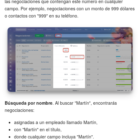
las negociaciones que contengan este número en cualquier
campo. Por ejemplo, negociaciones con un monto de 999 dólares
Automatización
o contactos con "999" en su teléfono.
Flujos de trabajo
Marketing
Gestión del inventario
Telefonía
Widget del empleado
Búsqueda por nombre
. Al buscar "Martín", encontrarás
Configuraciones de la cuenta
negociaciones:
Bitrix24 En Premisa
asignadas a un empleado llamado Martín,
con "Martín" en el título,
Bitrix24 Messenger
donde cualquier campo incluya "Martín".