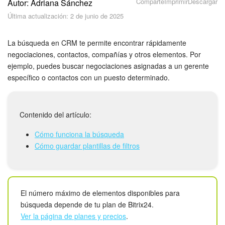
Comparte
Imprimir
Descargar
Autor: Adriana Sánchez
Seguridad
Última actualización: 2 de junio de 2025
Planes y pagos
La búsqueda en CRM te permite encontrar rápidamente
Cómo empezar
negociaciones, contactos, compañías y otros elementos. Por
ejemplo, puedes buscar negociaciones asignadas a un gerente
específico o contactos con un puesto determinado.
Feed
Messenger
Contenido del artículo:
Collabs
Cómo funciona la búsqueda
Cómo guardar plantillas de filtros
Calendario
Bitrix24 Drive
El número máximo de elementos disponibles para
Webmail
búsqueda depende de tu plan de Bitrix24.
Ver la página de planes y precios
.