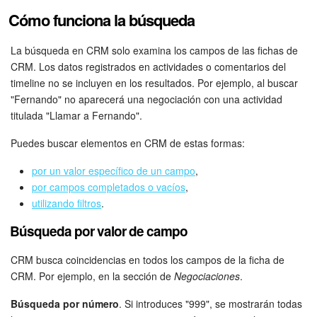
Cómo funciona la búsqueda
Bitrix24 Market
La búsqueda en CRM solo examina los campos de las fichas de
Sitios web
CRM. Los datos registrados en actividades o comentarios del
timeline no se incluyen en los resultados. Por ejemplo, al buscar
"Fernando" no aparecerá una negociación con una actividad
Tienda Online
titulada "Llamar a Fernando".
CRM + Online store
Puedes buscar elementos en CRM de estas formas:
Tienda CRM
por un valor específico de un campo
,
por campos completados o vacíos
,
utilizando filtros
.
Empleados
Búsqueda por valor de campo
Base de conocimientos
CRM busca coincidencias en todos los campos de la ficha de
Firma electrónica
CRM. Por ejemplo, en la sección de
Negociaciones
.
Búsqueda por número
. Si introduces "999", se mostrarán todas
Firma electrónica para RR. HH.