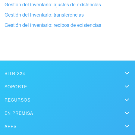
Gestión del inventario: ajustes de existencias
Gestión del inventario: transferencias
Gestión del inventario: recibos de existencias
Configura tu Bitrix24 con profesionales
BITRIX24
locales
Bitrix24
SOPORTE
Precios
Helpdesk
ENCONTRAR UN SOCIO DE BITRIX24 CERCA DE MI
RECURSOS
Kit de medios
Webinars
Blog
Contacto
EN PREMISA
Videos instructivos
Artículos
Edición On-premise
En la prensa
Contacte al soporte
APPS
Soluciones
Prueba gratuita
Market