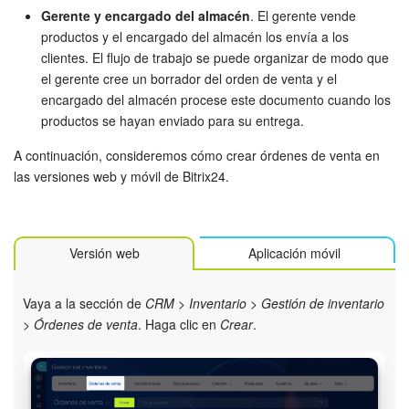
Grupos de trabajo
Gerente y encargado del almacén
. El gerente vende
productos y el encargado del almacén los envía a los
Tareas
clientes. El flujo de trabajo se puede organizar de modo que
el gerente cree un borrador del orden de venta y el
Proyectos con IA
encargado del almacén procese este documento cuando los
productos se hayan enviado para su entrega.
CoPilot - IA en Bitrix24
A continuación, consideremos cómo crear órdenes de venta en
las versiones web y móvil de Bitrix24.
CRM
Reserva
Versión web
Aplicación móvil
Contact center
Vaya a la sección de
CRM
>
Inventario
>
Gestión de inventario
Sales center
>
Órdenes de venta
. Haga clic en
Crear
.
CRM Analytics
BI Builder