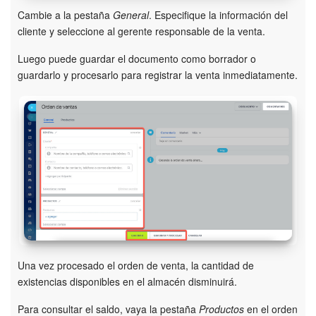
Cambie a la pestaña
General
. Especifique la información del
Automatización
cliente y seleccione al gerente responsable de la venta.
Luego puede guardar el documento como borrador o
Flujos de trabajo
guardarlo y procesarlo para registrar la venta inmediatamente.
Marketing
Gestión del inventario
Telefonía
Widget del empleado
Configuraciones de la cuenta
Una vez procesado el orden de venta, la cantidad de
Bitrix24 En Premisa
existencias disponibles en el almacén disminuirá.
Bitrix24 Messenger
Para consultar el saldo, vaya la pestaña
Productos
en el orden