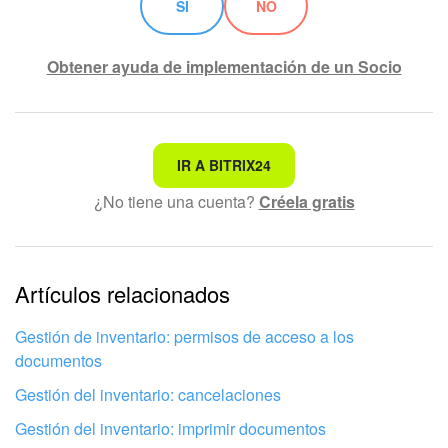
SÍ
NO
Obtener ayuda de implementación de un Socio
No es lo que estoy buscando
IR A BITRIX24
¿No tiene una cuenta?
Créela gratis
Texto complicado e incomprensible
La información está desactualizada
La explicación es demasiado corta. Necesito más
Artículos relacionados
información
Gestión de inventario: permisos de acceso a los
No me gusta cómo funciona esta herramienta
documentos
Gestión del inventario: cancelaciones
Gestión del inventario: imprimir documentos