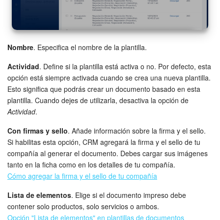
Preguntas generales
Actualización de los artículos (archivo)
Nombre
. Especifica el nombre de la plantilla.
Actividad
. Define si la plantilla está activa o no. Por defecto, esta
EMPEZAR GRATIS
opción está siempre activada cuando se crea una nueva plantilla.
Esto significa que podrás crear un documento basado en esta
INICIAR SESIÓN
plantilla. Cuando dejes de utilizarla, desactiva la opción de
Actividad
.
Con firmas y sello
. Añade información sobre la firma y el sello.
Si habilitas esta opción, CRM agregará la firma y el sello de tu
compañía al generar el documento. Debes cargar sus imágenes
tanto en la ficha como en los detalles de tu compañía.
Cómo agregar la firma y el sello de tu compañía
Lista de elementos
. Elige si el documento impreso debe
contener solo productos, solo servicios o ambos.
Opción "Lista de elementos" en plantillas de documentos