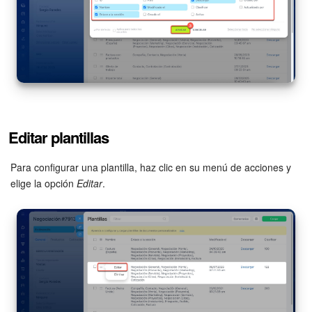
Automatización
Flujos de trabajo
Marketing
Gestión del inventario
Editar plantillas
Telefonía
Para configurar una plantilla, haz clic en su menú de acciones y
elige la opción
Editar
.
Widget del empleado
Configuraciones de la cuenta
Bitrix24 En Premisa
Bitrix24 Messenger