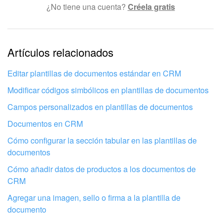
¿No tiene una cuenta?
Créela gratis
Texto complicado e incomprensible
La información está desactualizada
La explicación es demasiado corta. Necesito más
Artículos relacionados
información
Editar plantillas de documentos estándar en CRM
No me gusta cómo funciona esta herramienta
Modificar códigos simbólicos en plantillas de documentos
Campos personalizados en plantillas de documentos
Documentos en CRM
Cómo configurar la sección tabular en las plantillas de
documentos
Cómo añadir datos de productos a los documentos de
CRM
Agregar una imagen, sello o firma a la plantilla de
documento