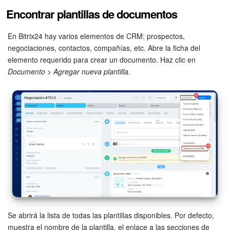
Grupos de trabajo
Encontrar plantillas de documentos
Tareas
En Bitrix24 hay varios elementos de CRM: prospectos,
negociaciones, contactos, compañías, etc. Abre la ficha del
Proyectos con IA
elemento requerido para crear un documento. Haz clic en
Documento
>
Agregar nueva plantilla
.
CoPilot - IA en Bitrix24
CRM
Reserva
Contact center
Sales center
CRM Analytics
Se abrirá la lista de todas las plantillas disponibles. Por defecto,
BI Builder
muestra el nombre de la plantilla, el enlace a las secciones de