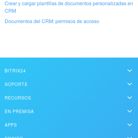
Crear y cargar plantillas de documentos personalizadas en
CRM
Configura tu Bitrix24 con profesionales
locales
Documentos del CRM: permisos de acceso
ENCONTRAR UN SOCIO DE BITRIX24 CERCA DE MI
BITRIX24
Bitrix24
SOPORTE
Precios
Helpdesk
RECURSOS
Kit de medios
Webinars
Blog
Contacto
EN PREMISA
Videos instructivos
Artículos
Edición On-premise
En la prensa
Contacte al soporte
APPS
Soluciones
Prueba gratuita
Market
Programar una demo
Historias de clientes