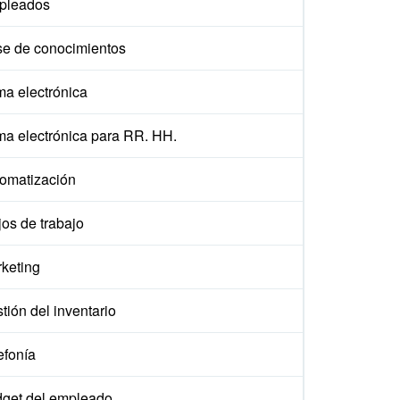
pleados
e de conocimientos
ma electrónica
ma electrónica para RR. HH.
omatización
jos de trabajo
keting
tión del inventario
efonía
get del empleado