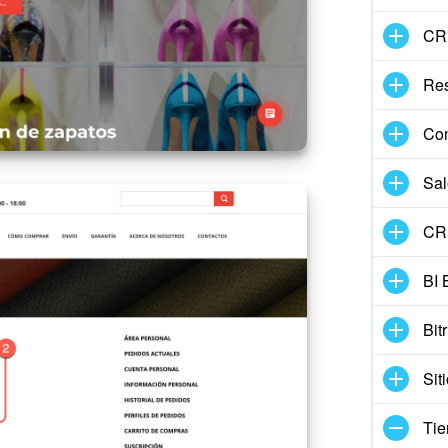
CR
Re
Con
Sal
CRM
BI 
Bit
Sit
Tie