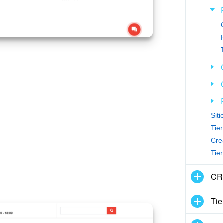
Siti
Tie
Crea
Tie
CRM
Ti