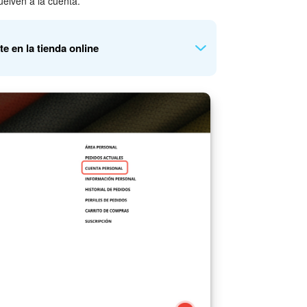
uelven a la cuenta.
e en la tienda online
r un administrador de Bitrix24 o por un
nes.
lientes > Cuentas
.
la.
cciona un cliente de la lista o empieza a escribir
 cliente podrá recargarla desde el área personal