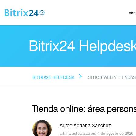
HER
Bitrix24 Helpdes
BITRIX24 HELPDESK
SITIOS WEB Y TIENDAS
Tienda online: área person
Autor: Adriana Sánchez
Última actualización: 4 de agosto de 2026