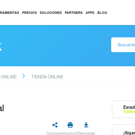
RAMIENTAS
PRECIOS
SOLUCIONES
PARTNERS
APPS
BLOG
k
 ONLINE
TIENDA ONLINE
al
Estad
Todos
¡Síga
Comparte
Imprimir
Descargar