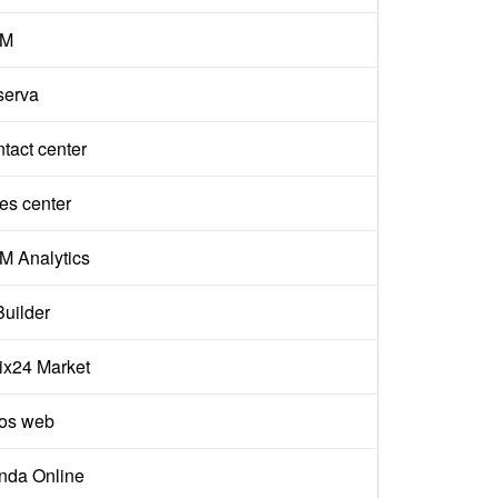
M
serva
tact center
es center
 Analytics
Builder
rix24 Market
ios web
nda Online