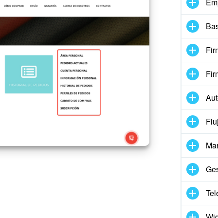
Em
Bas
Fir
Fir
Aut
Flu
Mar
Ges
Tel
Wid