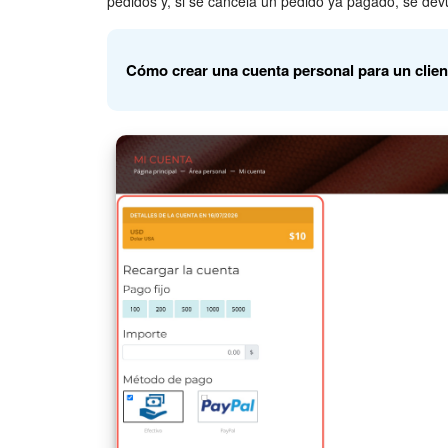
pedidos y, si se cancela un pedido ya pagado, se dev
Cómo crear una cuenta personal para un client
La cuenta personal del cliente puede ser creada po
empleado con permisos para configurar las seccio
Permisos de acceso al catálogo de productos
1–5. Ve a
Sitios web y tiendas > Más > Ajustes > C
6. Haz clic en
Agregar una nueva cuenta
para crear
7. En el campo
Usuario
, haz clic en
+Agregar
, sele
su nombre en la búsqueda.
8. Haz clic en
Guardar
. La cuenta se ha creado. El
y utilizarla para pagar sus pedidos.