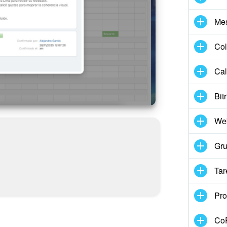
Me
Col
Cal
Bit
We
Gru
Tar
Pro
CoP