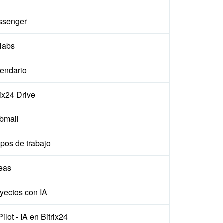
ssenger
labs
endario
rix24 Drive
bmail
pos de trabajo
eas
yectos con IA
ilot - IA en Bitrix24