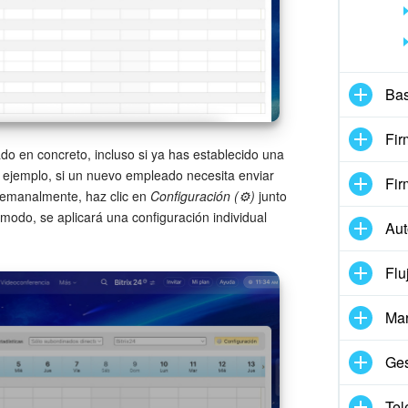
Bas
Fir
do en concreto, incluso si ya has establecido una
 ejemplo, si un nuevo empleado necesita enviar
Fir
 semanalmente, haz clic en
Configuración (⚙️)
junto
odo, se aplicará una configuración individual
Aut
Flu
Mar
Ges
Tel