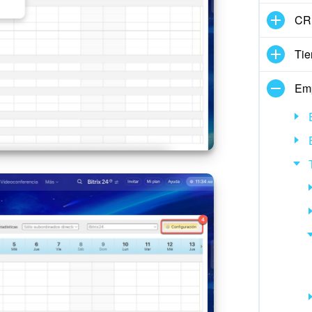
CRM
Ti
Em