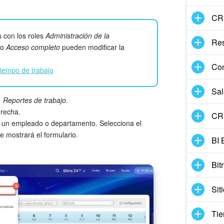
CR
s con los roles
Administración de la
Re
o
Acceso completo
pueden modificar la
Con
tiempo de trabajo
Sal
>
Reportes de trabajo
.
erecha.
CRM
 un empleado o departamento. Selecciona el
se mostrará el formulario.
BI 
Bit
Sit
Tie