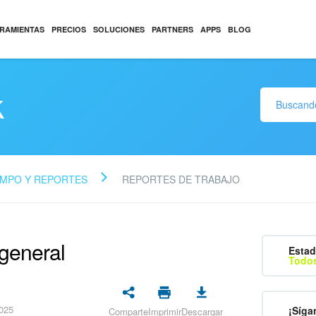
RAMIENTAS
PRECIOS
SOLUCIONES
PARTNERS
APPS
BLOG
k
EMPO Y REPORTES
REPORTES DE TRABAJO
 general
Estad
Todos
2025
¡Síga
Comparte
Imprimir
Descargar