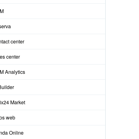
M
serva
tact center
es center
 Analytics
Builder
rix24 Market
ios web
nda Online