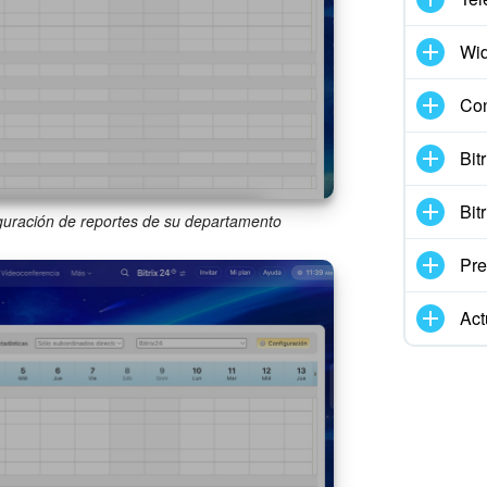
Wid
Con
Bit
Bit
iguración de reportes de su departamento
Pre
Act