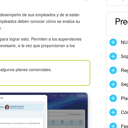
el desempeño de sus empleados y de si están
Pre
 empleados deben conocer cómo se evalúa su
e.
para lograr esto. Permiten a los supervisores
NU
necesario, a la vez que proporcionan a los
Sop
n algunos planes comerciales.
Reg
Seg
Pla
Có
Fe