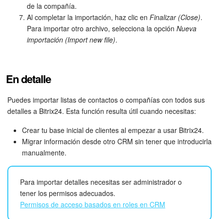
Grupos de trabajo
de la compañía.
Al completar la importación, haz clic en
Finalizar (Close)
.
Tareas
Para importar otro archivo, selecciona la opción
Nueva
importación (Import new file)
.
Proyectos con IA
CoPilot - IA en Bitrix24
En detalle
CRM
Puedes importar listas de contactos o compañías con todos sus
detalles a Bitrix24. Esta función resulta útil cuando necesitas:
Reserva
Crear tu base inicial de clientes al empezar a usar Bitrix24.
Migrar información desde otro CRM sin tener que introducirla
Contact center
manualmente.
Sales center
Para importar detalles necesitas ser administrador o
CRM Analytics
tener los permisos adecuados.
Permisos de acceso basados en roles en CRM
BI Builder