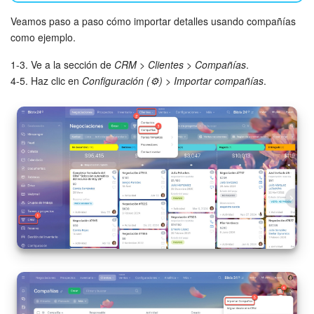
Veamos paso a paso cómo importar detalles usando compañías
Bitrix24 Market
como ejemplo.
Sitios web
1-3. Ve a la sección de
CRM
>
Clientes
>
Compañías
.
4-5. Haz clic en
Configuración (⚙️)
>
Importar compañías
.
Tienda Online
CRM + Online store
Tienda CRM
Empleados
Base de conocimientos
Firma electrónica
Firma electrónica para RR. HH.