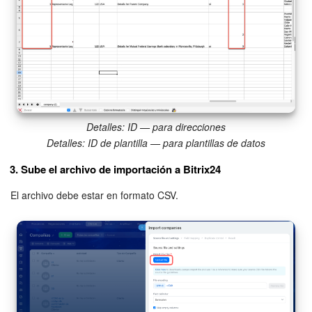
de compañías o contactos
.
Detalles: ID — para direcciones
Detalles: ID de plantilla — para plantillas de datos
3. Sube el archivo de importación a Bitrix24
6-8. Haz clic en
Menú (≡)
>
Columnas de la lista
y marca la
El archivo debe estar en formato CSV.
opción
ID
.