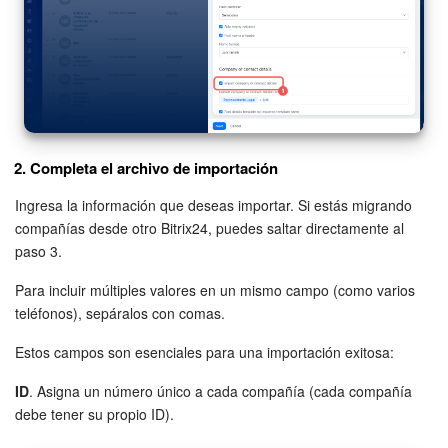
Preguntas generales
Actualización de los artículos (archivo)
EMPEZAR GRATIS
2. Completa el archivo de importación
INICIAR SESIÓN
Ingresa la información que deseas importar. Si estás migrando
compañías desde otro Bitrix24, puedes saltar directamente al
paso 3.
Para incluir múltiples valores en un mismo campo (como varios
teléfonos), sepáralos con comas.
Estos campos son esenciales para una importación exitosa:
ID
. Asigna un número único a cada compañía (cada compañía
debe tener su propio ID).