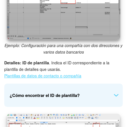
Ejemplo: Configuración para una compañía con dos direcciones y
varios datos bancarios
Detalles: ID de plantilla
. Indica el ID correspondiente a la
plantilla de detalles que usarás.
Plantillas de datos de contacto o compañía
¿Cómo encontrar el ID de plantilla?
1-5. Ve a la sección de
CRM
>
Configuraciones
>
Configuración CRM
>
Punto de partida
>
Plantillas de datos