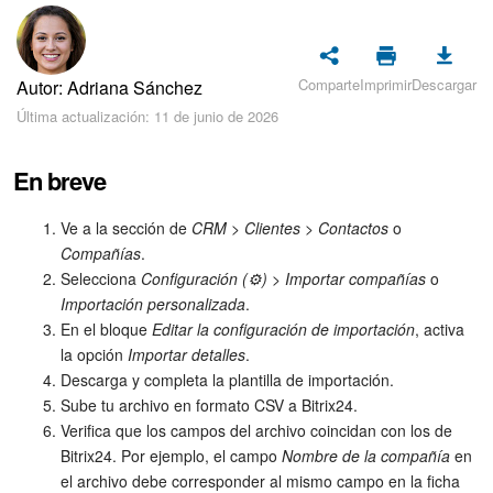
Seguridad
Planes y pagos
Comparte
Imprimir
Descargar
Autor: Adriana Sánchez
Cómo empezar
Última actualización: 11 de junio de 2026
Feed
En breve
Messenger
Ve a la sección de
CRM
>
Clientes
>
Contactos
o
Compañías
.
Collabs
Selecciona
Configuración (⚙️)
>
Importar compañías
o
Importación personalizada
.
En el bloque
Editar la configuración de importación
, activa
Calendario
la opción
Importar detalles
.
Descarga y completa la plantilla de importación.
Bitrix24 Drive
Sube tu archivo en formato CSV a Bitrix24.
Verifica que los campos del archivo coincidan con los de
Webmail
Bitrix24. Por ejemplo, el campo
Nombre de la compañía
en
el archivo debe corresponder al mismo campo en la ficha