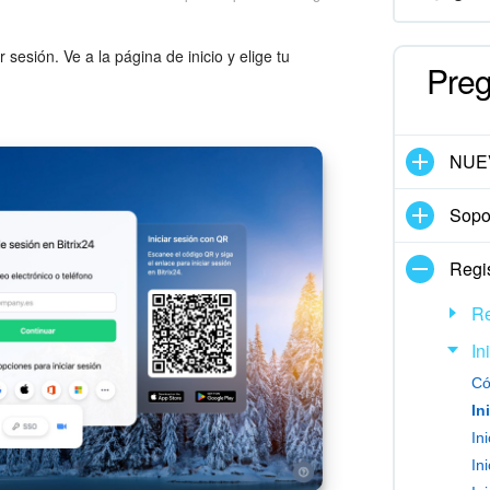
 sesión. Ve a la página de inicio y elige tu
Preg
NUE
Sopor
Regis
Re
In
Có
In
In