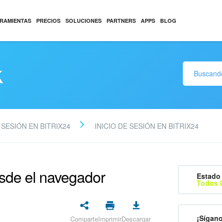
RAMIENTAS
PRECIOS
SOLUCIONES
PARTNERS
APPS
BLOG
k
 SESIÓN EN BITRIX24
INICIO DE SESIÓN EN BITRIX24
desde el navegador
Estado 
Todos l
¡Sígan
Comparte
Imprimir
Descargar