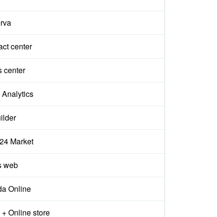
rva
ct center
s center
Analytics
ilder
x24 Market
s web
da Online
+ Online store