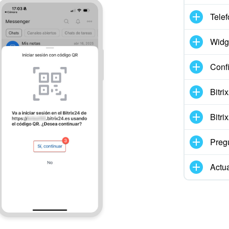
Telef
Widg
Conf
Bitr
Bitr
Preg
Actua