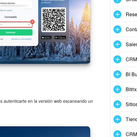
Rese
Conta
Sale
CRM 
BI Bu
Bitri
des autenticarte en la versión web escaneando un
Sitio
Tien
CRM 