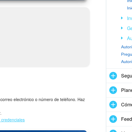
In
In
Ge
Au
Autor
Autori
Segu
Plan
 correo electrónico o número de teléfono. Haz
Cómo
r
.
Feed
 credenciales