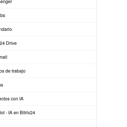
enger
abs
ndario
x24 Drive
ail
os de trabajo
as
ectos con IA
ot - IA en Bitrix24