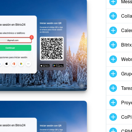
Mess
Coll
Cale
Bitri
Webm
Grup
Tare
Proy
CoPil
CRM