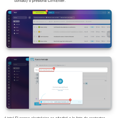
contact)
o presiona
Ctrl+Enter
.
Flujos de trabajo
Marketing
Gestión del inventario
Telefonía
Widget del empleado
Configuraciones de la cuenta
Bitrix24 En Premisa
Bitrix24 Messenger
Preguntas generales