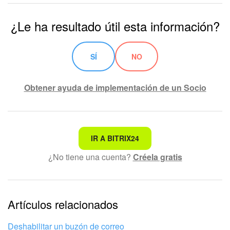
¿Le ha resultado útil esta información?
SÍ
NO
Obtener ayuda de implementación de un Socio
No es lo que estoy buscando
IR A BITRIX24
¿No tiene una cuenta?
Créela gratis
Texto complicado e incomprensible
La información está desactualizada
La explicación es demasiado corta. Necesito más
Artículos relacionados
información
Deshabilitar un buzón de correo