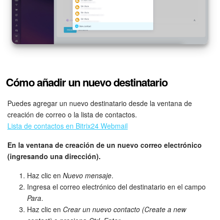
Sitios web
Tienda Online
CRM + Online store
Cómo añadir un nuevo destinatario
Tienda CRM
Puedes agregar un nuevo destinatario desde la ventana de
creación de correo o la lista de contactos.
Empleados
Lista de contactos en Bitrix24 Webmail
Base de conocimientos
En la ventana de creación de un nuevo correo electrónico
(ingresando una dirección).
Firma electrónica
Haz clic en
Nuevo mensaje
.
Ingresa el correo electrónico del destinatario en el campo
Firma electrónica para RR. HH.
Para
.
Haz clic en
Crear un nuevo contacto (Create a new
Automatización