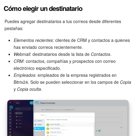
Grupos de trabajo
Cómo elegir un destinatario
Tareas y proyectos
Puedes agregar destinatarios a tus correos desde diferentes
pestañas:
CoPilot - IA en Bitrix24
Elementos recientes
: clientes de CRM y contactos a quienes
CRM
has enviado correos recientemente.
Webmail
: destinatarios desde la lista de
Contactos
.
Reserva
CRM
: contactos, compañías y prospectos con correo
electrónico especificado.
Contact center
Empleados
: empleados de la empresa registrados en
Bitrix24. Solo se pueden seleccionar en los campos de
Copia
y
Copia oculta
.
Sales center
CRM Analytics
BI Builder
Bitrix24 Market