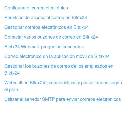
No me gusta cómo funciona esta herramienta
Configurar el correo electrónico
Permisos de acceso al correo en Bitrix24
Gestionar correos electrónicos en Bitrix24
Conectar varios buzones de correo en Bitrix24
Bitrix24 Webmail: preguntas frecuentes
Correo electrónico en la aplicación móvil de Bitrix24
Gestionar los buzones de correo de los empleados en
Bitrix24
Webmail en Bitrix24: características y posibilidades según
el plan
Configura tu Bitrix24 con profesionales
Utilizar el servidor SMTP para enviar correos electrónicos
locales
ENCONTRAR UN SOCIO DE BITRIX24 CERCA DE MI