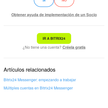
SÍ
NO
Automatización
Obtener ayuda de implementación de un Socio
Flujos de trabajo
Marketing
No es lo que estoy buscando
IR A BITRIX24
Gestión del inventario
¿No tiene una cuenta?
Créela gratis
Texto complicado e incomprensible
Telefonía
La información está desactualizada
Widget del empleado
La explicación es demasiado corta. Necesito más
Artículos relacionados
información
Configuraciones de la cuenta
Bitrix24 Messenger: empezando a trabajar
No me gusta cómo funciona esta herramienta
Múltiples cuentas en Bitrix24 Messenger
Bitrix24 En Premisa
Bitrix24 Messenger