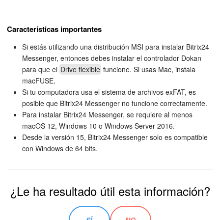
Espera a que se complete la instalación y haz clic en
Haz doble clic en el icono de la aplicación y muévelo a
Finalizar (Finish)
.
la carpeta
Aplicaciones
.
Bitrix24 Market
Características importantes
Confirma que quieres abrir la aplicación.
Sitios web
Si estás utilizando una distribución MSI para instalar Bitrix24
Acepta el acuerdo de licencia.
Messenger, entonces debes instalar el controlador Dokan
Tienda Online
para que el
Drive flexible
funcione. Si usas Mac, instala
macFUSE.
Si tu computadora usa el sistema de archivos exFAT, es
CRM + Online store
posible que Bitrix24 Messenger no funcione correctamente.
Para instalar Bitrix24 Messenger, se requiere al menos
Tienda CRM
macOS 12, Windows 10 o Windows Server 2016.
Desde la versión 15, Bitrix24 Messenger solo es compatible
Empleados
con Windows de 64 bits.
Base de conocimientos
¿Le ha resultado útil esta información?
Firma electrónica
Firma electrónica para RR. HH.