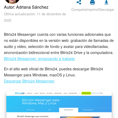
Seguridad
Autor: Adriana Sánchez
Comparte
Imprimir
Descargar
Última actualización: 11 de diciembre de
Planes y pagos
2025
Cómo empezar
Bitrix24 Messenger cuenta con varias funciones adicionales que
no están disponibles en la versión web: grabación de llamadas de
Feed
audio y video, selección de fondo y avatar para videollamadas,
sincronización bidireccional entre Bitrix24 Drive y la computadora.
Messenger
Bitrix24 Messenger: empezando a trabajar
Collabs
En el sitio web oficial de Bitrix24, puedes descargar Bitrix24
Messenger para Windows, macOS y Linux.
Calendario
Descargar Bitrix24 Messenger
Bitrix24 Drive
Webmail