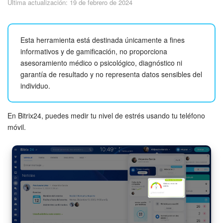
Última actualización: 19 de febrero de 2024
Seguridad
Planes y pagos
Esta herramienta está destinada únicamente a fines
informativos y de gamificación, no proporciona
Cómo empezar
asesoramiento médico o psicológico, diagnóstico ni
garantía de resultado y no representa datos sensibles del
Feed
individuo.
Messenger
En Bitrix24, puedes medir tu nivel de estrés usando tu teléfono
Collabs
móvil.
Calendario
Bitrix24 Drive
Webmail