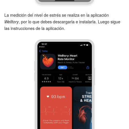
Preguntas generales
La medición del nivel de estrés se realiza en la aplicación
Welltory
, por lo que debes descargarla e instalarla. Luego sigue
Actualización de los artículos (archivo)
las instrucciones de la aplicación.
EMPEZAR GRATIS
INICIAR SESIÓN