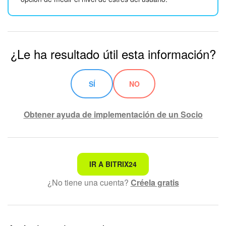
¿Le ha resultado útil esta información?
SÍ
NO
Obtener ayuda de implementación de un Socio
No es lo que estoy buscando
IR A BITRIX24
¿No tiene una cuenta?
Créela gratis
Texto complicado e incomprensible
La información está desactualizada
La explicación es demasiado corta. Necesito más