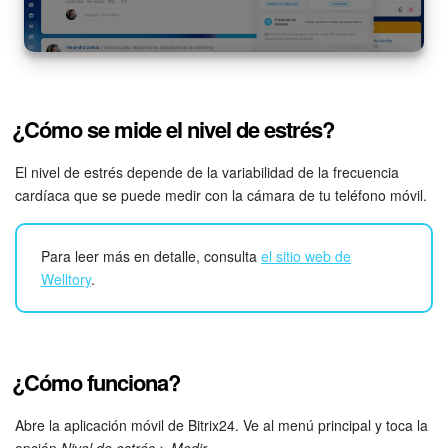
Grupos de trabajo
Tareas
Proyectos con IA
¿Cómo se mide el nivel de estrés?
CoPilot - IA en Bitrix24
El nivel de estrés depende de la variabilidad de la frecuencia
cardíaca que se puede medir con la cámara de tu teléfono móvil.
CRM
Reserva
Para leer más en detalle, consulta
el sitio web de
Welltory
.
Contact center
Sales center
¿Cómo funciona?
CRM Analytics
Abre la aplicación móvil de Bitrix24. Ve al menú principal y toca la
BI Builder