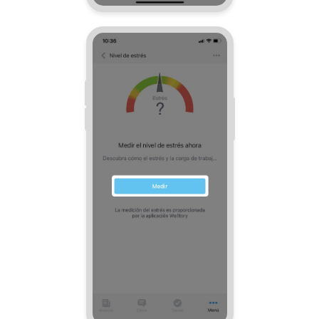
Automatización
Flujos de trabajo
Marketing
Gestión del inventario
Telefonía
Widget del empleado
Configuraciones de la cuenta
Bitrix24 En Premisa
Bitrix24 Messenger