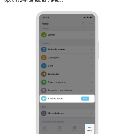
opción
Nivel de estrés
>
Medir
.
Bitrix24 Market
Sitios web
Tienda Online
CRM + Online store
Tienda CRM
Empleados
Base de conocimientos
Firma electrónica
Firma electrónica para RR. HH.