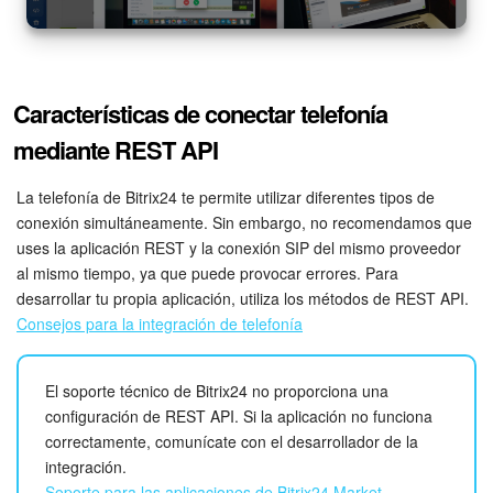
Automatización
Flujos de trabajo
Características de conectar telefonía
mediante REST API
Marketing
La telefonía de Bitrix24 te permite utilizar diferentes tipos de
Gestión del inventario
conexión simultáneamente. Sin embargo, no recomendamos que
uses la aplicación REST y la conexión SIP del mismo proveedor
Telefonía
al mismo tiempo, ya que puede provocar errores. Para
desarrollar tu propia aplicación, utiliza los métodos de REST API.
Widget del empleado
Consejos para la integración de telefonía
Configuraciones de la cuenta
El soporte técnico de Bitrix24 no proporciona una
Bitrix24 En Premisa
configuración de REST API. Si la aplicación no funciona
correctamente, comunícate con el desarrollador de la
integración.
Bitrix24 Messenger
Soporte para las aplicaciones de Bitrix24 Market