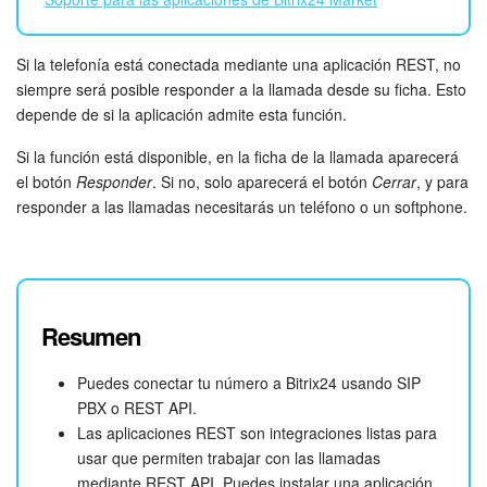
Preguntas generales
Si la telefonía está conectada mediante una aplicación REST, no
Actualización de los artículos (archivo)
siempre será posible responder a la llamada desde su ficha. Esto
depende de si la aplicación admite esta función.
Si la función está disponible, en la ficha de la llamada aparecerá
EMPEZAR GRATIS
el botón
Responder
. Si no, solo aparecerá el botón
Cerrar
, y para
responder a las llamadas necesitarás un teléfono o un softphone.
INICIAR SESIÓN
Resumen
Puedes conectar tu número a Bitrix24 usando SIP
PBX o REST API.
Las aplicaciones REST son integraciones listas para
usar que permiten trabajar con las llamadas
mediante REST API. Puedes instalar una aplicación