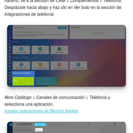
Grupos de trabajo
hacerlo, ve a la sección de
CRM
>
Complementos
>
Telefonía
.
Desplázate hacia abajo y haz clic en
Ver todo
en la sección de
Integraciones de telefonía
.
Tareas
Proyectos con IA
CoPilot - IA en Bitrix24
CRM
Reserva
Contact center
Abre
Catálogo
>
Canales de comunicación
>
Telefonía
y
Sales center
selecciona una aplicación.
Instalar aplicaciones de Bitrix24 Market
CRM Analytics
BI Builder