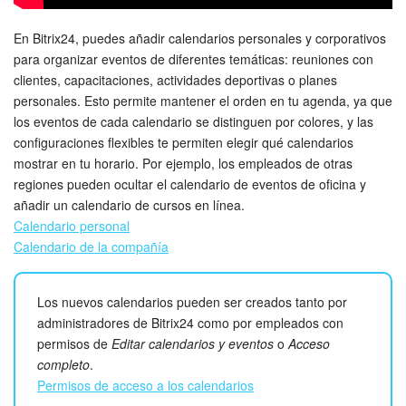
Grupos de trabajo
En Bitrix24, puedes añadir calendarios personales y corporativos
Tareas
para organizar eventos de diferentes temáticas: reuniones con
clientes, capacitaciones, actividades deportivas o planes
Proyectos con IA
personales. Esto permite mantener el orden en tu agenda, ya que
los eventos de cada calendario se distinguen por colores, y las
CoPilot - IA en Bitrix24
configuraciones flexibles te permiten elegir qué calendarios
mostrar en tu horario. Por ejemplo, los empleados de otras
CRM
regiones pueden ocultar el calendario de eventos de oficina y
añadir un calendario de cursos en línea.
Reserva
Calendario personal
Calendario de la compañía
Contact center
Los nuevos calendarios pueden ser creados tanto por
Sales center
administradores de Bitrix24 como por empleados con
permisos de
Editar calendarios y eventos
o
Acceso
CRM Analytics
completo
.
Permisos de acceso a los calendarios
BI Builder