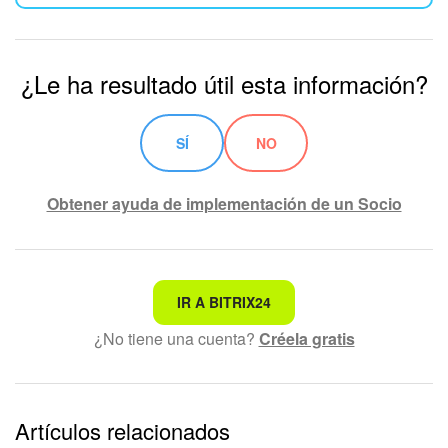
¿Le ha resultado útil esta información?
SÍ
NO
Obtener ayuda de implementación de un Socio
No es lo que estoy buscando
IR A BITRIX24
¿No tiene una cuenta?
Créela gratis
Texto complicado e incomprensible
La información está desactualizada
La explicación es demasiado corta. Necesito más
Artículos relacionados
información