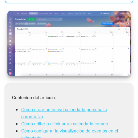
Bitrix24 Market
Sitios web
Tienda Online
CRM + Online store
Tienda CRM
Empleados
Contenido del artículo:
Base de conocimientos
Cómo crear un nuevo calendario personal o
corporativo
Firma electrónica
Cómo editar o eliminar un calendario creado
Cómo configurar la visualización de eventos en el
Firma electrónica para RR. HH.
calendario