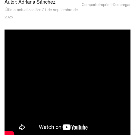
Autor: Adriana Sánchez
Seguridad
Comparte
Imprimir
Descargar
Última actualización: 21 de septiembre de
2025
Planes y pagos
Cómo empezar
Feed
Messenger
Collabs
Calendario
Bitrix24 Drive
Webmail