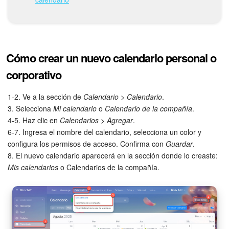
Automatización
Flujos de trabajo
Cómo crear un nuevo calendario personal o
Marketing
corporativo
Gestión del inventario
1-2. Ve a la sección de
Calendario
>
Calendario
.
3. Selecciona
Mi calendario
o
Calendario de la compañía
.
Telefonía
4-5. Haz clic en
Calendarios
>
Agregar
.
6-7. Ingresa el nombre del calendario, selecciona un color y
Widget del empleado
configura los permisos de acceso. Confirma con
Guardar
.
8. El nuevo calendario aparecerá en la sección donde lo creaste:
Mis calendarios
o Calendarios de la compañía.
Configuraciones de la cuenta
Bitrix24 En Premisa
Bitrix24 Messenger