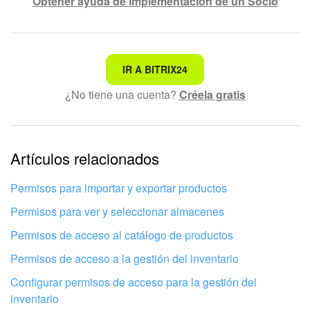
Obtener ayuda de implementación de un Socio
No es lo que estoy buscando
IR A BITRIX24
¿No tiene una cuenta?
Créela gratis
Texto complicado e incomprensible
La información está desactualizada
La explicación es demasiado corta. Necesito más
Artículos relacionados
información
Permisos para importar y exportar productos
No me gusta cómo funciona esta herramienta
Permisos para ver y seleccionar almacenes
Permisos de acceso al catálogo de productos
Permisos de acceso a la gestión del inventario
Configurar permisos de acceso para la gestión del
inventario