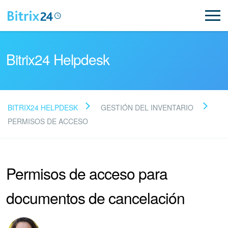
Bitrix24 Helpdesk
BITRIX24 HELPDESK
GESTIÓN DEL INVENTARIO
Preguntas Frecuentes
PERMISOS DE ACCESO
NUEVO
Permisos de acceso para
Soporte de Bitrix24
documentos de cancelación
Registro e inicio de sesión en Bitrix24