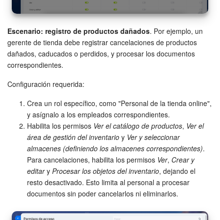
Flujos de trabajo
Escenario: registro de productos dañados
. Por ejemplo, un
Marketing
gerente de tienda debe registrar cancelaciones de productos
dañados, caducados o perdidos, y procesar los documentos
correspondientes.
Gestión del inventario
Configuración requerida:
Telefonía
Crea un rol específico, como "Personal de la tienda online",
Widget del empleado
y asígnalo a los empleados correspondientes.
Habilita los permisos
Ver el catálogo de productos
,
Ver el
área de gestión del inventario
y
Ver y seleccionar
Configuraciones de la cuenta
almacenes (definiendo los almacenes correspondientes)
.
Para cancelaciones, habilita los permisos
Ver
,
Crear y
Bitrix24 En Premisa
editar
y
Procesar los objetos del inventario
, dejando el
resto desactivado. Esto limita al personal a procesar
Bitrix24 Messenger
documentos sin poder cancelarlos ni eliminarlos.
Preguntas generales