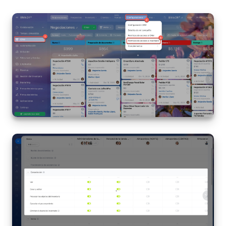
Sitios web
Tienda Online
CRM + Online store
Tienda CRM
Empleados
Base de conocimientos
Firma electrónica
Firma electrónica para RR. HH.
Automatización